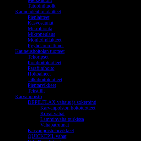
Meikkituolit
Tatuointituolit
Kauneudenhoitolaitteet
Pienlaitteet
Kasvosaunat
Mikrohionta
Mikroneulaus
Monitoimilaitteet
Pyyhelämmittimet
Kauneushoitolan tuotteet
Tekoripset
Ihonhoitotuotteet
Parafiinihoito
Hoitoaineet
Jalkahoitotuotteet
Pientarvikkeet
Tekstiilit
Karvanpoisto
DEPILFLAX vahaus ja sokerointi
Karvanpoiston hoitotuotteet
Kovat vahat
Lämminvaha purkissa
Vahapatruunat
Karvanpoistotarvikkeet
QUICKEPIL vahat