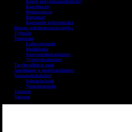
Kynsi- ja kynsinauhaleikkurit
Kynsimuotit
Pientarvikkeet
Rannetuet
Kynsiviilat ja hiontapalkit
Ripsien ja kulmien kestovärjäys
Työtuolit
Valaisimet
Lattiavalaisimet
Meikkivalot
Suurennuslasivalaisimet
Työpöytävalaisimet
Tarvikesalkut ja pakit
Autoklaavit ja desinfiointilaitteet
Vastaanottokalusteet
Sohvat ja tuolit
Vastaanottotiskit
Tatuointi
Varaosat