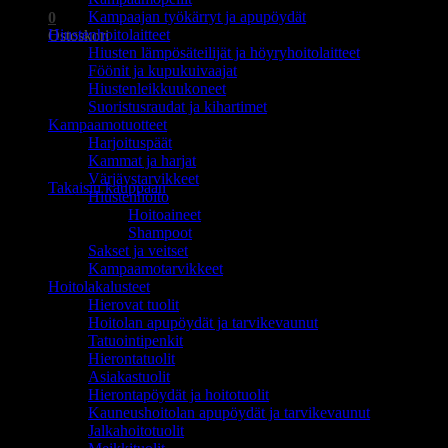
Kampaajan työkärryt ja apupöydät
0
Hiustenhoitolaitteet
Ostoskori
Hiusten lämpösäteilijät ja höyryhoitolaitteet
Föönit ja kupukuivaajat
Hiustenleikkuukoneet
Suoristusraudat ja kihartimet
Kampaamotuotteet
Harjoituspäät
Ostoskori on tyhjä.
Kammat ja harjat
Värjäystarvikkeet
Takaisin kauppaan
Hiustenhoito
Hoitoaineet
Shampoot
Sakset ja veitset
Kampaamotarvikkeet
Hoitolakalusteet
Hierovat tuolit
Hoitolan apupöydät ja tarvikevaunut
Tatuointipenkit
Hierontatuolit
Asiakastuolit
Hierontapöydät ja hoitotuolit
Kauneushoitolan apupöydät ja tarvikevaunut
Jalkahoitotuolit