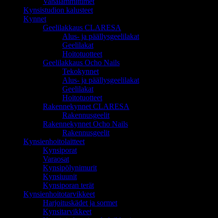
Vahalämmittimet
Kynsistudion kalusteet
Kynnet
Geelilakkaus CLARESA
Alus- ja päällysgeelilakat
Geelilakat
Hoitotuotteet
Geelilakkaus Ocho Nails
Tekokynnet
Alus- ja päällysgeelilakat
Geelilakat
Hoitotuotteet
Rakennekynnet CLARESA
Rakennusgeelit
Rakennekynnet Ocho Nails
Rakennusgeelit
Kynsienhoitolaitteet
Kynsiporat
Varaosat
Kynsipölynimurit
Kynsiuunit
Kynsiporan terät
Kynsienhoitotarvikkeet
Harjoituskädet ja sormet
Kynsitarvikkeet