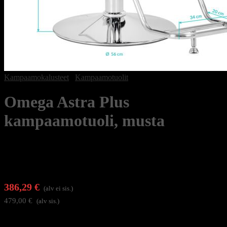
Kampaamokalusteet
/
Kampaamotuolit
Omega Astra Plus
kampaamotuoli, musta
386,29
€
(alv ei sis.)
479,00
€
(alv sis.)
Tuolin rakenne huomioi sekä asiakkaan viihtyvyyden että