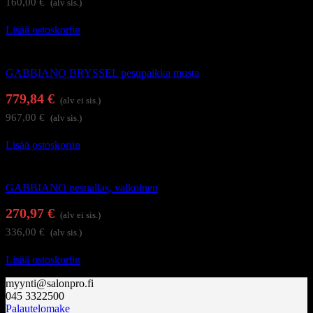
160,00
€
(alv sis.)
Lisää ostoskoriin
Kampaamokalusteet
GABBIANO BRYSSEL pesupaikka musta
779,84
€
(alv ei sis.)
967,00
€
(alv sis.)
Lisää ostoskoriin
Kampaamokalusteet
GABBIANO pesuallas, valkoinen
270,97
€
(alv ei sis.)
336,00
€
(alv sis.)
Lisää ostoskoriin
myynti@salonpro.fi
045 3322500
Palautelomake