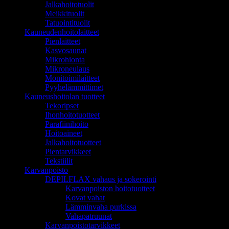
Jalkahoitotuolit
Meikkituolit
Tatuointituolit
Kauneudenhoitolaitteet
Pienlaitteet
Kasvosaunat
Mikrohionta
Mikroneulaus
Monitoimilaitteet
Pyyhelämmittimet
Kauneushoitolan tuotteet
Tekoripset
Ihonhoitotuotteet
Parafiinihoito
Hoitoaineet
Jalkahoitotuotteet
Pientarvikkeet
Tekstiilit
Karvanpoisto
DEPILFLAX vahaus ja sokerointi
Karvanpoiston hoitotuotteet
Kovat vahat
Lämminvaha purkissa
Vahapatruunat
Karvanpoistotarvikkeet