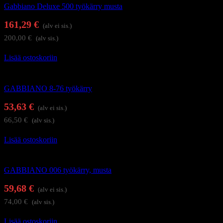
Gabbiano Deluxe 500 työkärry musta
161,29
€
(alv ei sis.)
200,00
€
(alv sis.)
Lisää ostoskoriin
Kampaajan työkärryt ja apupöydät
GABBIANO 8-76 työkärry
53,63
€
(alv ei sis.)
66,50
€
(alv sis.)
Lisää ostoskoriin
Kampaajan työkärryt ja apupöydät
GABBIANO 006 työkärry, musta
59,68
€
(alv ei sis.)
74,00
€
(alv sis.)
Lisää ostoskoriin