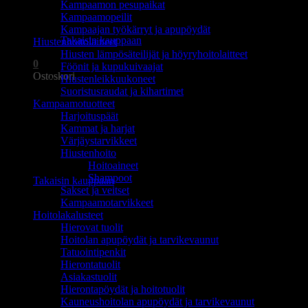
Kampaamon pesupaikat
Ostoskori on tyhjä.
Kampaamopeilit
Kampaajan työkärryt ja apupöydät
Takaisin kauppaan
Hiustenhoitolaitteet
Hiusten lämpösäteilijät ja höyryhoitolaitteet
0
Föönit ja kupukuivaajat
Ostoskori
Hiustenleikkuukoneet
Suoristusraudat ja kihartimet
Kampaamotuotteet
Harjoituspäät
Kammat ja harjat
Värjäystarvikkeet
Hiustenhoito
Ostoskori on tyhjä.
Hoitoaineet
Shampoot
Takaisin kauppaan
Sakset ja veitset
Kampaamotarvikkeet
Hoitolakalusteet
Hierovat tuolit
Hoitolan apupöydät ja tarvikevaunut
Tatuointipenkit
Hierontatuolit
Asiakastuolit
Hierontapöydät ja hoitotuolit
Kauneushoitolan apupöydät ja tarvikevaunut