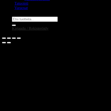
Tatuointi
Varaosat
Etsi:
Kirjaudu / Rekisteröidy