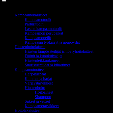
TUOTEALUEET
Kampaamokalusteet
Kampaamotuolit
Parturituolit
Lasten kampaamotuolit
Kampaamon pesupaikat
Kampaamopeilit
Kampaajan työkärryt ja apupöydät
Hiustenhoitolaitteet
Hiusten lämpösäteilijät ja höyryhoitolaitteet
Föönit ja kupukuivaajat
Hiustenleikkuukoneet
Suoristusraudat ja kihartimet
Kampaamotuotteet
Harjoituspäät
Kammat ja harjat
Värjäystarvikkeet
Hiustenhoito
Hoitoaineet
Shampoot
Sakset ja veitset
Kampaamotarvikkeet
Hoitolakalusteet