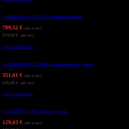
Kampaamokalusteet
GABBIANO LONTOO pesupaikka musta
789,52
€
(alv ei sis.)
979,00
€
(alv sis.)
Lisää ostoskoriin
Kampaamokalusteet
GABBIANO HELSINKI kampaamotuoli, ruskea
351,61
€
(alv ei sis.)
436,00
€
(alv sis.)
Lisää ostoskoriin
Kampaajan työkärryt ja apupöydät
GABBIANO 100C työkärry, musta
129,03
€
(alv ei sis.)