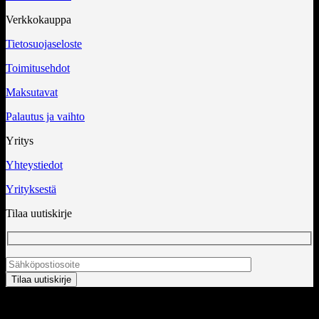
Verkkokauppa
Tietosuojaseloste
Toimitusehdot
Maksutavat
Palautus ja vaihto
Yritys
Yhteystiedot
Yrityksestä
Tilaa uutiskirje
Copyright 2026 ©
InCart OÜ