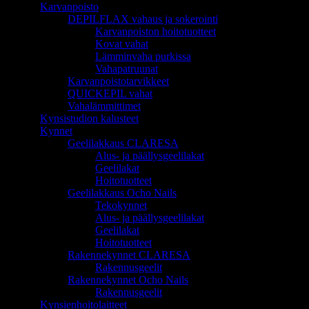
Karvanpoisto
DEPILFLAX vahaus ja sokerointi
Karvanpoiston hoitotuotteet
Kovat vahat
Lämminvaha purkissa
Vahapatruunat
Karvanpoistotarvikkeet
QUICKEPIL vahat
Vahalämmittimet
Kynsistudion kalusteet
Kynnet
Geelilakkaus CLARESA
Alus- ja päällysgeelilakat
Geelilakat
Hoitotuotteet
Geelilakkaus Ocho Nails
Tekokynnet
Alus- ja päällysgeelilakat
Geelilakat
Hoitotuotteet
Rakennekynnet CLARESA
Rakennusgeelit
Rakennekynnet Ocho Nails
Rakennusgeelit
Kynsienhoitolaitteet