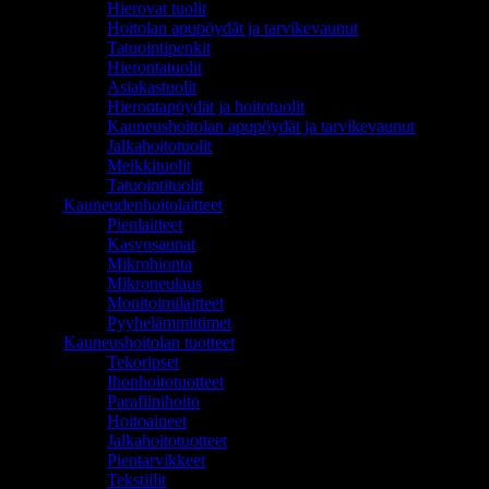
Hierovat tuolit
Hoitolan apupöydät ja tarvikevaunut
Tatuointipenkit
Hierontatuolit
Asiakastuolit
Hierontapöydät ja hoitotuolit
Kauneushoitolan apupöydät ja tarvikevaunut
Jalkahoitotuolit
Meikkituolit
Tatuointituolit
Kauneudenhoitolaitteet
Pienlaitteet
Kasvosaunat
Mikrohionta
Mikroneulaus
Monitoimilaitteet
Pyyhelämmittimet
Kauneushoitolan tuotteet
Tekoripset
Ihonhoitotuotteet
Parafiinihoito
Hoitoaineet
Jalkahoitotuotteet
Pientarvikkeet
Tekstiilit