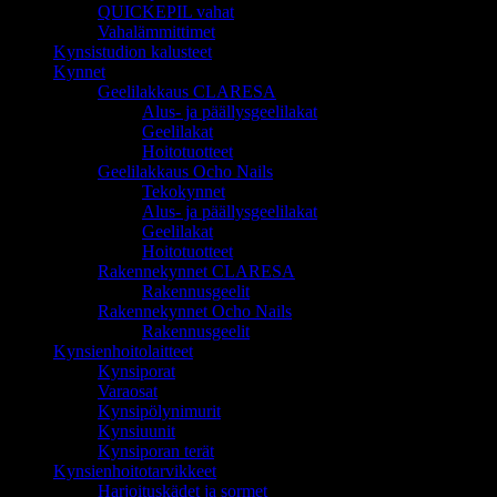
QUICKEPIL vahat
Vahalämmittimet
Kynsistudion kalusteet
Kynnet
Geelilakkaus CLARESA
Alus- ja päällysgeelilakat
Geelilakat
Hoitotuotteet
Geelilakkaus Ocho Nails
Tekokynnet
Alus- ja päällysgeelilakat
Geelilakat
Hoitotuotteet
Rakennekynnet CLARESA
Rakennusgeelit
Rakennekynnet Ocho Nails
Rakennusgeelit
Kynsienhoitolaitteet
Kynsiporat
Varaosat
Kynsipölynimurit
Kynsiuunit
Kynsiporan terät
Kynsienhoitotarvikkeet
Harjoituskädet ja sormet