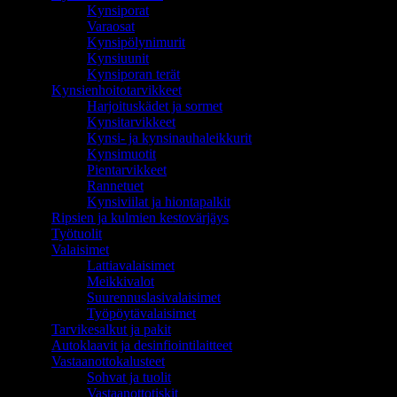
Kynsiporat
Varaosat
Kynsipölynimurit
Kynsiuunit
Kynsiporan terät
Kynsienhoitotarvikkeet
Harjoituskädet ja sormet
Kynsitarvikkeet
Kynsi- ja kynsinauhaleikkurit
Kynsimuotit
Pientarvikkeet
Rannetuet
Kynsiviilat ja hiontapalkit
Ripsien ja kulmien kestovärjäys
Työtuolit
Valaisimet
Lattiavalaisimet
Meikkivalot
Suurennuslasivalaisimet
Työpöytävalaisimet
Tarvikesalkut ja pakit
Autoklaavit ja desinfiointilaitteet
Vastaanottokalusteet
Sohvat ja tuolit
Vastaanottotiskit