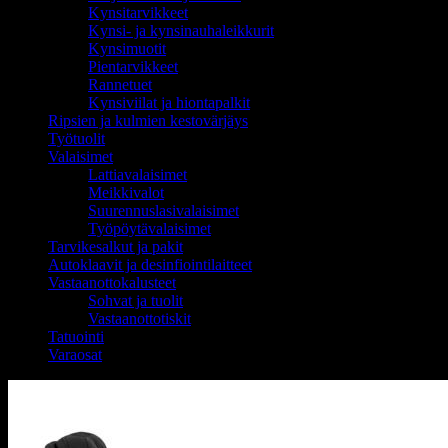
Kynsitarvikkeet
Kynsi- ja kynsinauhaleikkurit
Kynsimuotit
Pientarvikkeet
Rannetuet
Kynsiviilat ja hiontapalkit
Ripsien ja kulmien kestovärjäys
Työtuolit
Valaisimet
Lattiavalaisimet
Meikkivalot
Suurennuslasivalaisimet
Työpöytävalaisimet
Tarvikesalkut ja pakit
Autoklaavit ja desinfiointilaitteet
Vastaanottokalusteet
Sohvat ja tuolit
Vastaanottotiskit
Tatuointi
Varaosat