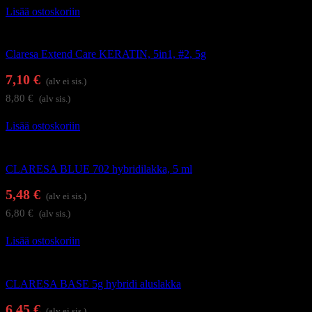
Lisää ostoskoriin
Alus- ja päällysgeelilakat
Claresa Extend Care KERATIN, 5in1, #2, 5g
7,10
€
(alv ei sis.)
8,80
€
(alv sis.)
Lisää ostoskoriin
Geelilakat
CLARESA BLUE 702 hybridilakka, 5 ml
5,48
€
(alv ei sis.)
6,80
€
(alv sis.)
Lisää ostoskoriin
Alus- ja päällysgeelilakat
CLARESA BASE 5g hybridi aluslakka
6,45
€
(alv ei sis.)