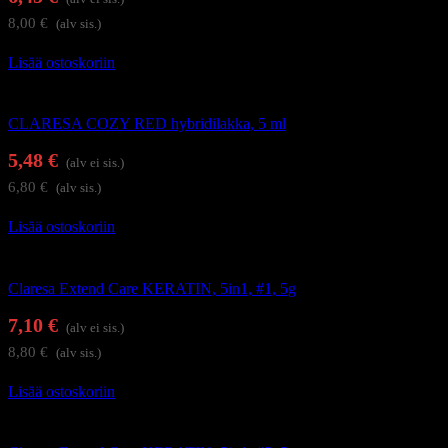
8,00
€
(alv sis.)
Lisää ostoskoriin
Geelilakat
CLARESA COZY RED hybridilakka, 5 ml
5,48
€
(alv ei sis.)
6,80
€
(alv sis.)
Lisää ostoskoriin
Alus- ja päällysgeelilakat
Claresa Extend Care KERATIN, 5in1, #1, 5g
7,10
€
(alv ei sis.)
8,80
€
(alv sis.)
Lisää ostoskoriin
Alus- ja päällysgeelilakat