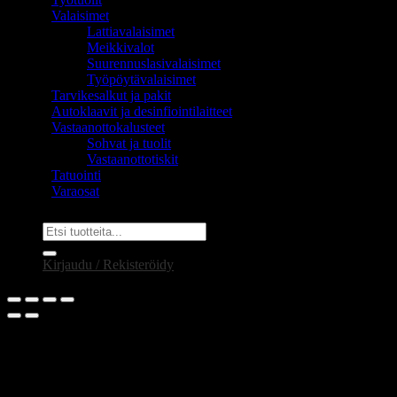
Valaisimet
Lattiavalaisimet
Meikkivalot
Suurennuslasivalaisimet
Työpöytävalaisimet
Tarvikesalkut ja pakit
Autoklaavit ja desinfiointilaitteet
Vastaanottokalusteet
Sohvat ja tuolit
Vastaanottotiskit
Tatuointi
Varaosat
Etsi:
Kirjaudu / Rekisteröidy