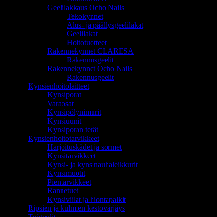
Geelilakkaus Ocho Nails
Tekokynnet
Alus- ja päällysgeelilakat
Geelilakat
Hoitotuotteet
Rakennekynnet CLARESA
Rakennusgeelit
Rakennekynnet Ocho Nails
Rakennusgeelit
Kynsienhoitolaitteet
Kynsiporat
Varaosat
Kynsipölynimurit
Kynsiuunit
Kynsiporan terät
Kynsienhoitotarvikkeet
Harjoituskädet ja sormet
Kynsitarvikkeet
Kynsi- ja kynsinauhaleikkurit
Kynsimuotit
Pientarvikkeet
Rannetuet
Kynsiviilat ja hiontapalkit
Ripsien ja kulmien kestovärjäys
Työtuolit