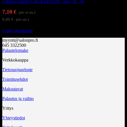
Claresa Extend Care KERATIN, 5in1, #5, 5g
7,10
€
(alv ei sis.)
8,80
€
(alv sis.)
Lisää ostoskoriin
myynti@salonpro.fi
045 3322500
Palautelomake
Verkkokauppa
Tietosuojaseloste
Toimitusehdot
Maksutavat
Palautus ja vaihto
Yritys
Yhteystiedot