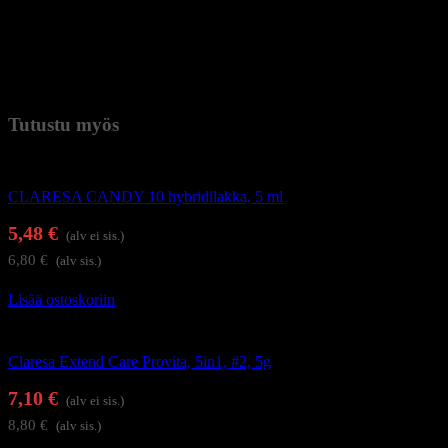
tarpeen pyyhkiä pinta cleanerilla.
Paremman hoidon varmistamiseksi suosittelemme levittämään
kynsinauhaöljyä kynsien ympärille.
Paino
0,038 kg (kilogramma)
Tutustu myös
Geelilakat
CLARESA CANDY 10 hybridilakka, 5 ml
5,48
€
(alv ei sis.)
6,80
€
(alv sis.)
Lisää ostoskoriin
Alus- ja päällysgeelilakat
Claresa Extend Care Provita, 5in1, #2, 5g
7,10
€
(alv ei sis.)
8,80
€
(alv sis.)