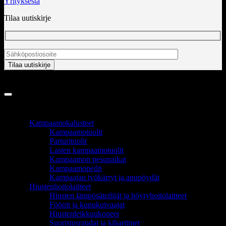
Yrityksestä
Tilaa uutiskirje
Copyright 2026 ©
InCart OÜ
TUOTEALUEET
Kampaamokalusteet
Kampaamotuolit
Parturituolit
Lasten kampaamotuolit
Kampaamon pesupaikat
Kampaamopeilit
Kampaajan työkärryt ja apupöydät
Hiustenhoitolaitteet
Hiusten lämpösäteilijät ja höyryhoitolaitteet
Föönit ja kupukuivaajat
Hiustenleikkuukoneet
Suoristusraudat ja kihartimet