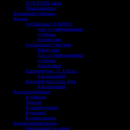
QUICKEPIL vahat
Vahalämmittimet
Kynsistudion kalusteet
Kynnet
Geelilakkaus CLARESA
Alus- ja päällysgeelilakat
Geelilakat
Hoitotuotteet
Geelilakkaus Ocho Nails
Tekokynnet
Alus- ja päällysgeelilakat
Geelilakat
Hoitotuotteet
Rakennekynnet CLARESA
Rakennusgeelit
Rakennekynnet Ocho Nails
Rakennusgeelit
Kynsienhoitolaitteet
Kynsiporat
Varaosat
Kynsipölynimurit
Kynsiuunit
Kynsiporan terät
Kynsienhoitotarvikkeet
Harjoituskädet ja sormet