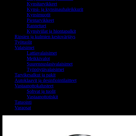
Kynsitarvikkeet
Kynsi- ja kynsinauhaleikkurit
Kynsimuotit
Pientarvikkeet
Rannetuet
Kynsiviilat ja hiontapalkit
Ripsien ja kulmien kestovärjäys
Työtuolit
Valaisimet
Lattiavalaisimet
Meikkivalot
Suurennuslasivalaisimet
Työpöytävalaisimet
Tarvikesalkut ja pakit
Autoklaavit ja desinfiointilaitteet
Vastaanottokalusteet
Sohvat ja tuolit
Vastaanottotiskit
Tatuointi
Varaosat