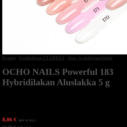
Kynnet
/
Geelilakkaus CLARESA
/
Alus- ja päällysgeelilakat
OCHO NAILS Powerful 183
Hybridilakan Aluslakka 5 g
8,06
€
(alv ei sis.)
10,00
€