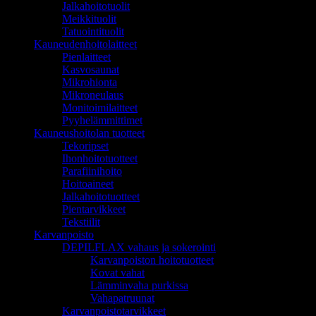
Jalkahoitotuolit
Meikkituolit
Tatuointituolit
Kauneudenhoitolaitteet
Pienlaitteet
Kasvosaunat
Mikrohionta
Mikroneulaus
Monitoimilaitteet
Pyyhelämmittimet
Kauneushoitolan tuotteet
Tekoripset
Ihonhoitotuotteet
Parafiinihoito
Hoitoaineet
Jalkahoitotuotteet
Pientarvikkeet
Tekstiilit
Karvanpoisto
DEPILFLAX vahaus ja sokerointi
Karvanpoiston hoitotuotteet
Kovat vahat
Lämminvaha purkissa
Vahapatruunat
Karvanpoistotarvikkeet