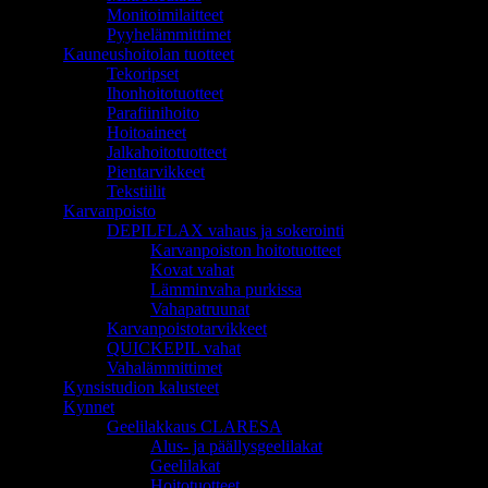
Monitoimilaitteet
Pyyhelämmittimet
Kauneushoitolan tuotteet
Tekoripset
Ihonhoitotuotteet
Parafiinihoito
Hoitoaineet
Jalkahoitotuotteet
Pientarvikkeet
Tekstiilit
Karvanpoisto
DEPILFLAX vahaus ja sokerointi
Karvanpoiston hoitotuotteet
Kovat vahat
Lämminvaha purkissa
Vahapatruunat
Karvanpoistotarvikkeet
QUICKEPIL vahat
Vahalämmittimet
Kynsistudion kalusteet
Kynnet
Geelilakkaus CLARESA
Alus- ja päällysgeelilakat
Geelilakat
Hoitotuotteet