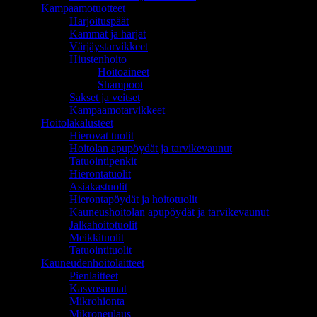
Kampaamotuotteet
Harjoituspäät
Kammat ja harjat
Värjäystarvikkeet
Hiustenhoito
Hoitoaineet
Shampoot
Sakset ja veitset
Kampaamotarvikkeet
Hoitolakalusteet
Hierovat tuolit
Hoitolan apupöydät ja tarvikevaunut
Tatuointipenkit
Hierontatuolit
Asiakastuolit
Hierontapöydät ja hoitotuolit
Kauneushoitolan apupöydät ja tarvikevaunut
Jalkahoitotuolit
Meikkituolit
Tatuointituolit
Kauneudenhoitolaitteet
Pienlaitteet
Kasvosaunat
Mikrohionta
Mikroneulaus