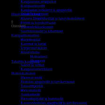
Kampaamon pesupaikat
Ostoskori on tyhjä.
Kampaamopeilit
Kampaajan työkärryt ja apupöydät
Takaisin kauppaan
Hiustenhoitolaitteet
Hiusten lämpösäteilijät ja höyryhoitolaitteet
0
Föönit ja kupukuivaajat
Ostoskori
Hiustenleikkuukoneet
Suoristusraudat ja kihartimet
Kampaamotuotteet
Harjoituspäät
Kammat ja harjat
Värjäystarvikkeet
Hiustenhoito
Ostoskori on tyhjä.
Hoitoaineet
Shampoot
Takaisin kauppaan
Sakset ja veitset
Kampaamotarvikkeet
Hoitolakalusteet
Hierovat tuolit
Hoitolan apupöydät ja tarvikevaunut
Tatuointipenkit
Hierontatuolit
Asiakastuolit
Hierontapöydät ja hoitotuolit
Kauneushoitolan apupöydät ja tarvikevaunut