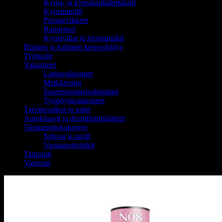
Kynsi- ja kynsinauhaleikkurit
Kynsimuotit
Pientarvikkeet
Rannetuet
Kynsiviilat ja hiontapalkit
Ripsien ja kulmien kestovärjäys
Työtuolit
Valaisimet
Lattiavalaisimet
Meikkivalot
Suurennuslasivalaisimet
Työpöytävalaisimet
Tarvikesalkut ja pakit
Autoklaavit ja desinfiointilaitteet
Vastaanottokalusteet
Sohvat ja tuolit
Vastaanottotiskit
Tatuointi
Varaosat