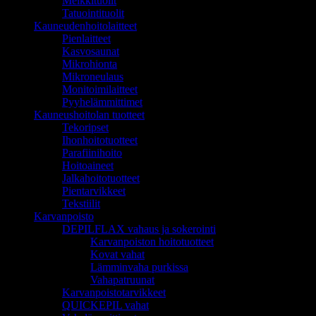
Meikkituolit
Tatuointituolit
Kauneudenhoitolaitteet
Pienlaitteet
Kasvosaunat
Mikrohionta
Mikroneulaus
Monitoimilaitteet
Pyyhelämmittimet
Kauneushoitolan tuotteet
Tekoripset
Ihonhoitotuotteet
Parafiinihoito
Hoitoaineet
Jalkahoitotuotteet
Pientarvikkeet
Tekstiilit
Karvanpoisto
DEPILFLAX vahaus ja sokerointi
Karvanpoiston hoitotuotteet
Kovat vahat
Lämminvaha purkissa
Vahapatruunat
Karvanpoistotarvikkeet
QUICKEPIL vahat