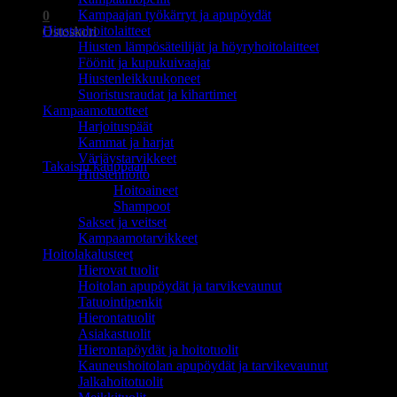
Kampaajan työkärryt ja apupöydät
0
Hiustenhoitolaitteet
Ostoskori
Hiusten lämpösäteilijät ja höyryhoitolaitteet
Föönit ja kupukuivaajat
Hiustenleikkuukoneet
Suoristusraudat ja kihartimet
Kampaamotuotteet
Harjoituspäät
Ostoskori on tyhjä.
Kammat ja harjat
Värjäystarvikkeet
Takaisin kauppaan
Hiustenhoito
Hoitoaineet
Shampoot
Sakset ja veitset
Kampaamotarvikkeet
Hoitolakalusteet
Hierovat tuolit
Hoitolan apupöydät ja tarvikevaunut
Tatuointipenkit
Hierontatuolit
Asiakastuolit
Hierontapöydät ja hoitotuolit
Kauneushoitolan apupöydät ja tarvikevaunut
Jalkahoitotuolit