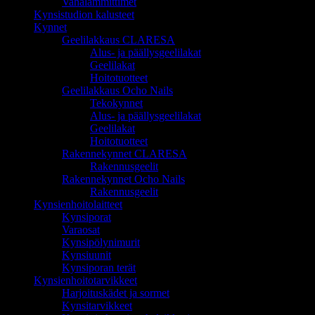
Vahalämmittimet
Kynsistudion kalusteet
Kynnet
Geelilakkaus CLARESA
Alus- ja päällysgeelilakat
Geelilakat
Hoitotuotteet
Geelilakkaus Ocho Nails
Tekokynnet
Alus- ja päällysgeelilakat
Geelilakat
Hoitotuotteet
Rakennekynnet CLARESA
Rakennusgeelit
Rakennekynnet Ocho Nails
Rakennusgeelit
Kynsienhoitolaitteet
Kynsiporat
Varaosat
Kynsipölynimurit
Kynsiuunit
Kynsiporan terät
Kynsienhoitotarvikkeet
Harjoituskädet ja sormet
Kynsitarvikkeet