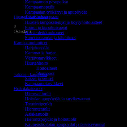
Kampaamon pesupaikat
Ostoskori on tyhjä.
Kampaamopeilit
Kampaajan työkärryt ja apupöydät
Takaisin kauppaan
Hiustenhoitolaitteet
Hiusten lämpösäteilijät ja höyryhoitolaitteet
0
Föönit ja kupukuivaajat
Ostoskori
Hiustenleikkuukoneet
Suoristusraudat ja kihartimet
Kampaamotuotteet
Harjoituspäät
Kammat ja harjat
Värjäystarvikkeet
Hiustenhoito
Ostoskori on tyhjä.
Hoitoaineet
Shampoot
Takaisin kauppaan
Sakset ja veitset
Kampaamotarvikkeet
Hoitolakalusteet
Hierovat tuolit
Hoitolan apupöydät ja tarvikevaunut
Tatuointipenkit
Hierontatuolit
Asiakastuolit
Hierontapöydät ja hoitotuolit
Kauneushoitolan apupöydät ja tarvikevaunut