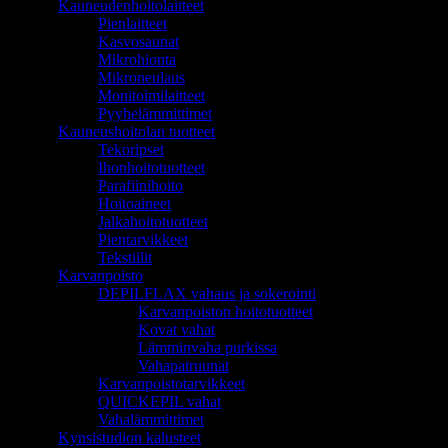
Kauneudenhoitolaitteet
Pienlaitteet
Kasvosaunat
Mikrohionta
Mikroneulaus
Monitoimilaitteet
Pyyhelämmittimet
Kauneushoitolan tuotteet
Tekoripset
Ihonhoitotuotteet
Parafiinihoito
Hoitoaineet
Jalkahoitotuotteet
Pientarvikkeet
Tekstiilit
Karvanpoisto
DEPILFLAX vahaus ja sokerointi
Karvanpoiston hoitotuotteet
Kovat vahat
Lämminvaha purkissa
Vahapatruunat
Karvanpoistotarvikkeet
QUICKEPIL vahat
Vahalämmittimet
Kynsistudion kalusteet