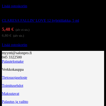
Lisää ostoskoriin
Geelilakat
CLARESA FALLIN’ LOVE 12 hybridilakka, 5 ml
5,48
€
(alv ei sis.)
6,80
€
(alv sis.)
Lisää ostoskoriin
myynti@salonpro.fi
045 3322500
Palautelomake
Verkkokauppa
Tietosuojaseloste
Toimitusehdot
Maksutavat
Palautus ja vaihto