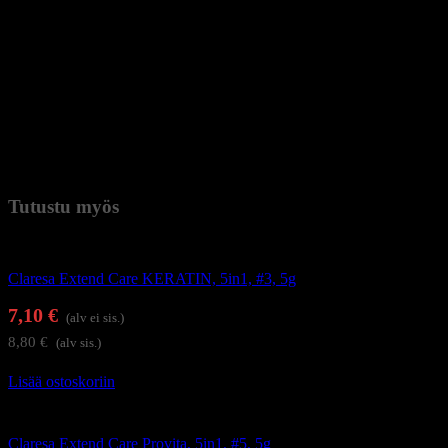
5. Levitä hybridilakkaa valitulla värillä kovettuneelle pohjalle ja
koveta 30 sekuntia UV-LED-uunissa tai 2 min UV-uunissa.
Toimenpide voidaan toistaa voimakkaamman värin saamiseksi.
6. Levitä ohut kerros päällyslakkaa ja koveta 30 sekuntia UV-LED-
uunissa tai 2 min UV-uunissa. Topin tyypistä riippuen voi olla
tarpeen pestä se puhdistusaineella.
7. Paremman tuloksen saamiseksi suosittelemme levittämään
kynsinauhaöljyä kynsinauhoille.
Paino
0,038 kg (kilogramma)
Tutustu myös
Alus- ja päällysgeelilakat
Claresa Extend Care KERATIN, 5in1, #3, 5g
7,10
€
(alv ei sis.)
8,80
€
(alv sis.)
Lisää ostoskoriin
Alus- ja päällysgeelilakat
Claresa Extend Care Provita, 5in1, #5, 5g