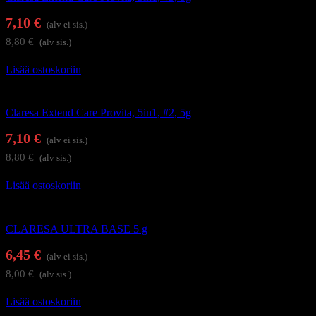
7,10
€
(alv ei sis.)
8,80
€
(alv sis.)
Lisää ostoskoriin
Alus- ja päällysgeelilakat
Claresa Extend Care Provita, 5in1, #2, 5g
7,10
€
(alv ei sis.)
8,80
€
(alv sis.)
Lisää ostoskoriin
Alus- ja päällysgeelilakat
CLARESA ULTRA BASE 5 g
6,45
€
(alv ei sis.)
8,00
€
(alv sis.)
Lisää ostoskoriin