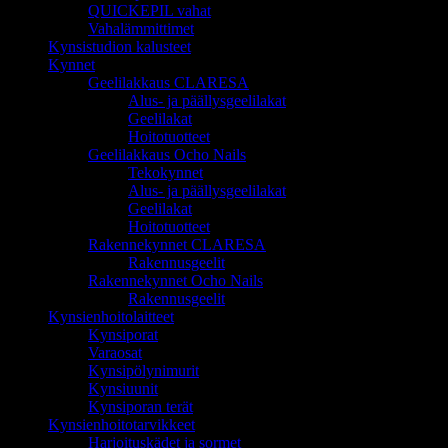
QUICKEPIL vahat
Vahalämmittimet
Kynsistudion kalusteet
Kynnet
Geelilakkaus CLARESA
Alus- ja päällysgeelilakat
Geelilakat
Hoitotuotteet
Geelilakkaus Ocho Nails
Tekokynnet
Alus- ja päällysgeelilakat
Geelilakat
Hoitotuotteet
Rakennekynnet CLARESA
Rakennusgeelit
Rakennekynnet Ocho Nails
Rakennusgeelit
Kynsienhoitolaitteet
Kynsiporat
Varaosat
Kynsipölynimurit
Kynsiuunit
Kynsiporan terät
Kynsienhoitotarvikkeet
Harjoituskädet ja sormet