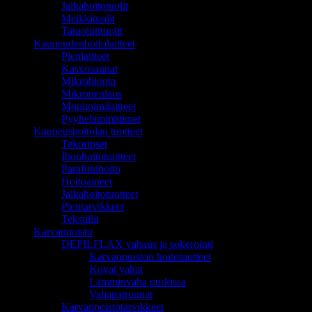
Jalkahoitotuolit
Meikkituolit
Tatuointituolit
Kauneudenhoitolaitteet
Pienlaitteet
Kasvosaunat
Mikrohionta
Mikroneulaus
Monitoimilaitteet
Pyyhelämmittimet
Kauneushoitolan tuotteet
Tekoripset
Ihonhoitotuotteet
Parafiinihoito
Hoitoaineet
Jalkahoitotuotteet
Pientarvikkeet
Tekstiilit
Karvanpoisto
DEPILFLAX vahaus ja sokerointi
Karvanpoiston hoitotuotteet
Kovat vahat
Lämminvaha purkissa
Vahapatruunat
Karvanpoistotarvikkeet