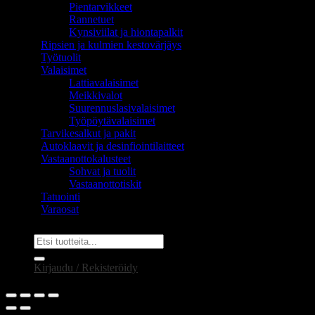
Pientarvikkeet
Rannetuet
Kynsiviilat ja hiontapalkit
Ripsien ja kulmien kestovärjäys
Työtuolit
Valaisimet
Lattiavalaisimet
Meikkivalot
Suurennuslasivalaisimet
Työpöytävalaisimet
Tarvikesalkut ja pakit
Autoklaavit ja desinfiointilaitteet
Vastaanottokalusteet
Sohvat ja tuolit
Vastaanottotiskit
Tatuointi
Varaosat
Etsi:
Kirjaudu / Rekisteröidy