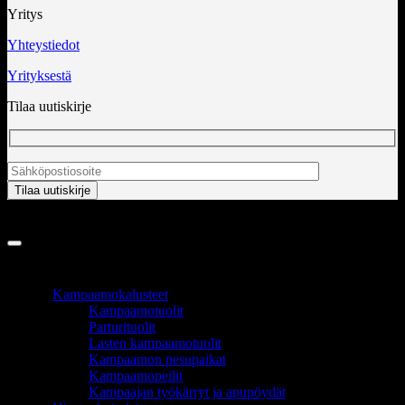
Yritys
Yhteystiedot
Yrityksestä
Tilaa uutiskirje
Copyright 2026 ©
InCart OÜ
TUOTEALUEET
Kampaamokalusteet
Kampaamotuolit
Parturituolit
Lasten kampaamotuolit
Kampaamon pesupaikat
Kampaamopeilit
Kampaajan työkärryt ja apupöydät