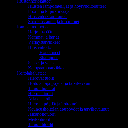
Hiustenhoitolaitteet
Hiusten lämpösäteilijät ja höyryhoitolaitteet
Föönit ja kupukuivaajat
Hiustenleikkuukoneet
Suoristusraudat ja kihartimet
Kampaamotuotteet
Harjoituspäät
Kammat ja harjat
Värjäystarvikkeet
Hiustenhoito
Hoitoaineet
Shampoot
Sakset ja veitset
Kampaamotarvikkeet
Hoitolakalusteet
Hierovat tuolit
Hoitolan apupöydät ja tarvikevaunut
Tatuointipenkit
Hierontatuolit
Asiakastuolit
Hierontapöydät ja hoitotuolit
Kauneushoitolan apupöydät ja tarvikevaunut
Jalkahoitotuolit
Meikkituolit
Tatuointituolit