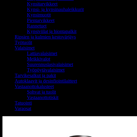
Kynsitarvikkeet
Kynsi- ja kynsinauhaleikkurit
Kynsimuotit
Pientarvikkeet
Rannetuet
Kynsiviilat ja hiontapalkit
Ripsien ja kulmien kestovärjäys
Työtuolit
Valaisimet
Lattiavalaisimet
Meikkivalot
Suurennuslasivalaisimet
Työpöytävalaisimet
Tarvikesalkut ja pakit
Autoklaavit ja desinfiointilaitteet
Vastaanottokalusteet
Sohvat ja tuolit
Vastaanottotiskit
Tatuointi
Varaosat