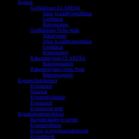
Kynnet
Geelilakkaus CLARESA
Alus- ja päällysgeelilakat
Geelilakat
Hoitotuotteet
Geelilakkaus Ocho Nails
Tekokynnet
Alus- ja päällysgeelilakat
Geelilakat
Hoitotuotteet
Rakennekynnet CLARESA
Rakennusgeelit
Rakennekynnet Ocho Nails
Rakennusgeelit
Kynsienhoitolaitteet
Kynsiporat
Varaosat
Kynsipölynimurit
Kynsiuunit
Kynsiporan terät
Kynsienhoitotarvikkeet
Harjoituskädet ja sormet
Kynsitarvikkeet
Kynsi- ja kynsinauhaleikkurit
Kynsimuotit