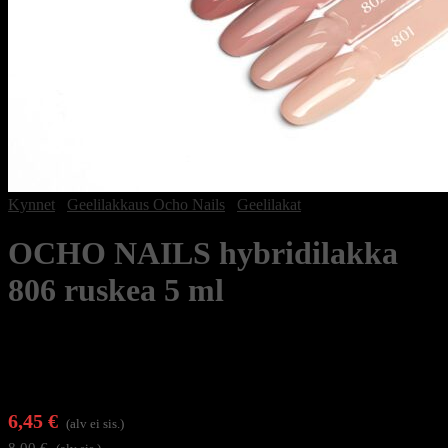
Kynnet
/
Geelilakkaus Ocho Nails
/
Geelilakat
OCHO NAILS hybridilakka
806 ruskea 5 ml
6,45
€
(alv ei sis.)
8,00
€