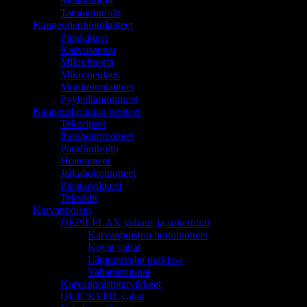
Meikkituolit
Tatuointituolit
Kauneudenhoitolaitteet
Pienlaitteet
Kasvosaunat
Mikrohionta
Mikroneulaus
Monitoimilaitteet
Pyyhelämmittimet
Kauneushoitolan tuotteet
Tekoripset
Ihonhoitotuotteet
Parafiinihoito
Hoitoaineet
Jalkahoitotuotteet
Pientarvikkeet
Tekstiilit
Karvanpoisto
DEPILFLAX vahaus ja sokerointi
Karvanpoiston hoitotuotteet
Kovat vahat
Lämminvaha purkissa
Vahapatruunat
Karvanpoistotarvikkeet
QUICKEPIL vahat