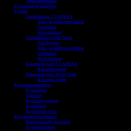
Vahalämmittimet
Kynsistudion kalusteet
Kynnet
Geelilakkaus CLARESA
Alus- ja päällysgeelilakat
Geelilakat
Hoitotuotteet
Geelilakkaus Ocho Nails
Tekokynnet
Alus- ja päällysgeelilakat
Geelilakat
Hoitotuotteet
Rakennekynnet CLARESA
Rakennusgeelit
Rakennekynnet Ocho Nails
Rakennusgeelit
Kynsienhoitolaitteet
Kynsiporat
Varaosat
Kynsipölynimurit
Kynsiuunit
Kynsiporan terät
Kynsienhoitotarvikkeet
Harjoituskädet ja sormet
Kynsitarvikkeet