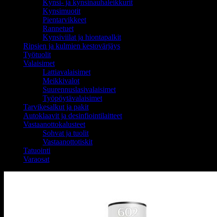
Kynsi- ja kynsinauhaleikkurit
Kynsimuotit
Pientarvikkeet
Rannetuet
Kynsiviilat ja hiontapalkit
Ripsien ja kulmien kestovärjäys
Työtuolit
Valaisimet
Lattiavalaisimet
Meikkivalot
Suurennuslasivalaisimet
Työpöytävalaisimet
Tarvikesalkut ja pakit
Autoklaavit ja desinfiointilaitteet
Vastaanottokalusteet
Sohvat ja tuolit
Vastaanottotiskit
Tatuointi
Varaosat