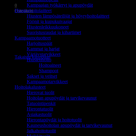
Kampaajan työkärryt ja apupöydät
0
Hiustenhoitolaitteet
Ostoskori
Hiusten lämpösäteilijät ja höyryhoitolaitteet
Föönit ja kupukuivaajat
Hiustenleikkuukoneet
Suoristusraudat ja kihartimet
Kampaamotuotteet
Harjoituspäät
Ostoskori on tyhjä.
Kammat ja harjat
Värjäystarvikkeet
Takaisin kauppaan
Hiustenhoito
Hoitoaineet
Shampoot
Sakset ja veitset
Kampaamotarvikkeet
Hoitolakalusteet
Hierovat tuolit
Hoitolan apupöydät ja tarvikevaunut
Tatuointipenkit
Hierontatuolit
Asiakastuolit
Hierontapöydät ja hoitotuolit
Kauneushoitolan apupöydät ja tarvikevaunut
Jalkahoitotuolit