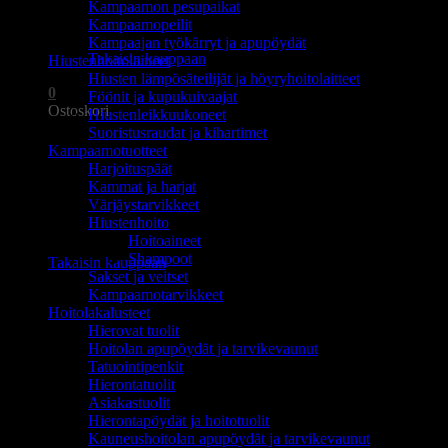
Kampaamon pesupaikat
Ostoskori on tyhjä.
Kampaamopeilit
Kampaajan työkärryt ja apupöydät
Takaisin kauppaan
Hiustenhoitolaitteet
Hiusten lämpösäteilijät ja höyryhoitolaitteet
0
Föönit ja kupukuivaajat
Ostoskori
Hiustenleikkuukoneet
Suoristusraudat ja kihartimet
Kampaamotuotteet
Harjoituspäät
Kammat ja harjat
Värjäystarvikkeet
Hiustenhoito
Ostoskori on tyhjä.
Hoitoaineet
Shampoot
Takaisin kauppaan
Sakset ja veitset
Kampaamotarvikkeet
Hoitolakalusteet
Hierovat tuolit
Hoitolan apupöydät ja tarvikevaunut
Tatuointipenkit
Hierontatuolit
Asiakastuolit
Hierontapöydät ja hoitotuolit
Kauneushoitolan apupöydät ja tarvikevaunut