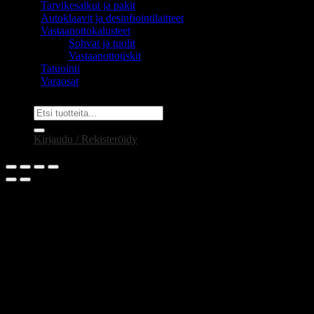
Tarvikesalkut ja pakit
Autoklaavit ja desinfiointilaitteet
Vastaanottokalusteet
Sohvat ja tuolit
Vastaanottotiskit
Tatuointi
Varaosat
Etsi:
Kirjaudu / Rekisteröidy