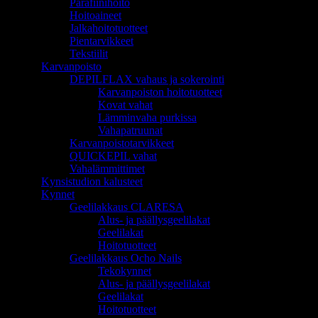
Parafiinihoito
Hoitoaineet
Jalkahoitotuotteet
Pientarvikkeet
Tekstiilit
Karvanpoisto
DEPILFLAX vahaus ja sokerointi
Karvanpoiston hoitotuotteet
Kovat vahat
Lämminvaha purkissa
Vahapatruunat
Karvanpoistotarvikkeet
QUICKEPIL vahat
Vahalämmittimet
Kynsistudion kalusteet
Kynnet
Geelilakkaus CLARESA
Alus- ja päällysgeelilakat
Geelilakat
Hoitotuotteet
Geelilakkaus Ocho Nails
Tekokynnet
Alus- ja päällysgeelilakat
Geelilakat
Hoitotuotteet