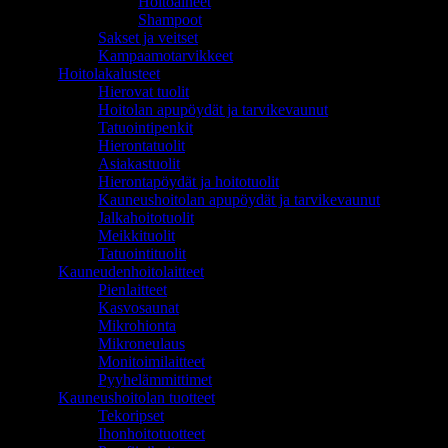
Hoitoaineet
Shampoot
Sakset ja veitset
Kampaamotarvikkeet
Hoitolakalusteet
Hierovat tuolit
Hoitolan apupöydät ja tarvikevaunut
Tatuointipenkit
Hierontatuolit
Asiakastuolit
Hierontapöydät ja hoitotuolit
Kauneushoitolan apupöydät ja tarvikevaunut
Jalkahoitotuolit
Meikkituolit
Tatuointituolit
Kauneudenhoitolaitteet
Pienlaitteet
Kasvosaunat
Mikrohionta
Mikroneulaus
Monitoimilaitteet
Pyyhelämmittimet
Kauneushoitolan tuotteet
Tekoripset
Ihonhoitotuotteet