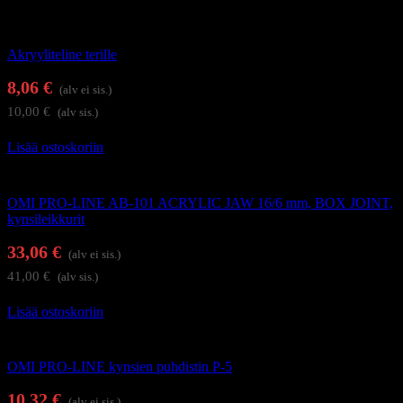
Kynsienhoitotarvikkeet
Akryyliteline terille
8,06
€
(alv ei sis.)
10,00
€
(alv sis.)
Lisää ostoskoriin
Kynsi- ja kynsinauhaleikkurit
OMI PRO-LINE AB-101 ACRYLIC JAW 16/6 mm, BOX JOINT,
kynsileikkurit
33,06
€
(alv ei sis.)
41,00
€
(alv sis.)
Lisää ostoskoriin
Kynsienhoitotarvikkeet
OMI PRO-LINE kynsien puhdistin P-5
10,32
€
(alv ei sis.)