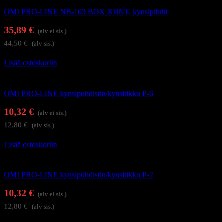
OMI PRO-LINE NB-103 BOX JOINT, kynsipihdit
35,89
€
(alv ei sis.)
44,50
€
(alv sis.)
Lisää ostoskoriin
Kynsienhoitotarvikkeet
OMI PRO-LINE kynsipuhdistin/kynsitikku P-6
10,32
€
(alv ei sis.)
12,80
€
(alv sis.)
Lisää ostoskoriin
Kynsienhoitotarvikkeet
OMI PRO-LINE kynsipuhdistin/kynsitikku P-2
10,32
€
(alv ei sis.)
12,80
€
(alv sis.)