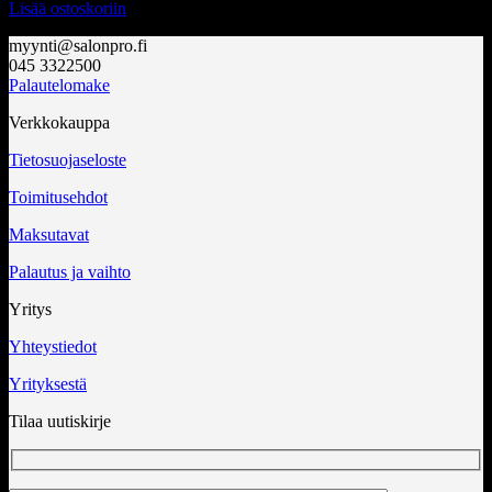
Lisää ostoskoriin
myynti@salonpro.fi
045 3322500
Palautelomake
Verkkokauppa
Tietosuojaseloste
Toimitusehdot
Maksutavat
Palautus ja vaihto
Yritys
Yhteystiedot
Yrityksestä
Tilaa uutiskirje