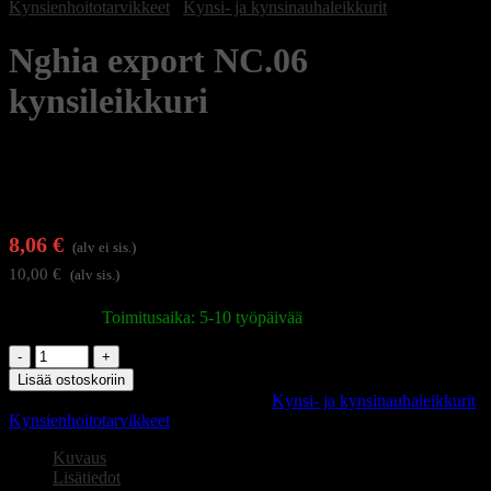
Kynsienhoitotarvikkeet
/
Kynsi- ja kynsinauhaleikkurit
Nghia export NC.06
kynsileikkuri
8,06
€
(alv ei sis.)
10,00
€
(alv sis.)
Varastossa
|
Toimitusaika: 5-10 työpäivää
Nghia
export
Lisää ostoskoriin
NC.06
Tuotetunnus (SKU):
148438
Osastot:
Kynsi- ja kynsinauhaleikkurit
,
kynsileikkuri
Kynsienhoitotarvikkeet
määrä
Kuvaus
Lisätiedot