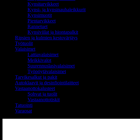
Kynsitarvikkeet
Kynsi- ja kynsinauhaleikkurit
Kynsimuotit
Pientarvikkeet
Rannetuet
Kynsiviilat ja hiontapalkit
Ripsien ja kulmien kestovärjäys
Työtuolit
Valaisimet
Lattiavalaisimet
Meikkivalot
Suurennuslasivalaisimet
Työpöytävalaisimet
Tarvikesalkut ja pakit
Autoklaavit ja desinfiointilaitteet
Vastaanottokalusteet
Sohvat ja tuolit
Vastaanottotiskit
Tatuointi
Varaosat