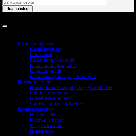
Copyright 2026 ©
InCart OÜ
TUOTEALUEET
Kampaamokalusteet
Kampaamotuolit
Parturituolit
Lasten kampaamotuolit
Kampaamon pesupaikat
Kampaamopeilit
Kampaajan työkärryt ja apupöydät
Hiustenhoitolaitteet
Hiusten lämpösäteilijät ja höyryhoitolaitteet
Föönit ja kupukuivaajat
Hiustenleikkuukoneet
Suoristusraudat ja kihartimet
Kampaamotuotteet
Harjoituspäät
Kammat ja harjat
Värjäystarvikkeet
Hiustenhoito