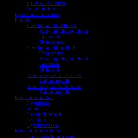
QUICKEPIL vahat
Vahalämmittimet
Kynsistudion kalusteet
Kynnet
Geelilakkaus CLARESA
Alus- ja päällysgeelilakat
Geelilakat
Hoitotuotteet
Geelilakkaus Ocho Nails
Tekokynnet
Alus- ja päällysgeelilakat
Geelilakat
Hoitotuotteet
Rakennekynnet CLARESA
Rakennusgeelit
Rakennekynnet Ocho Nails
Rakennusgeelit
Kynsienhoitolaitteet
Kynsiporat
Varaosat
Kynsipölynimurit
Kynsiuunit
Kynsiporan terät
Kynsienhoitotarvikkeet
Harjoituskädet ja sormet