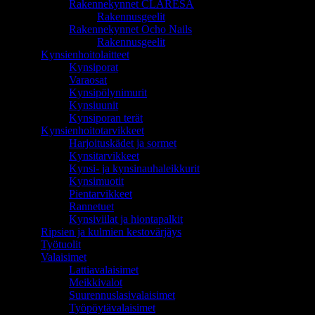
Rakennekynnet CLARESA
Rakennusgeelit
Rakennekynnet Ocho Nails
Rakennusgeelit
Kynsienhoitolaitteet
Kynsiporat
Varaosat
Kynsipölynimurit
Kynsiuunit
Kynsiporan terät
Kynsienhoitotarvikkeet
Harjoituskädet ja sormet
Kynsitarvikkeet
Kynsi- ja kynsinauhaleikkurit
Kynsimuotit
Pientarvikkeet
Rannetuet
Kynsiviilat ja hiontapalkit
Ripsien ja kulmien kestovärjäys
Työtuolit
Valaisimet
Lattiavalaisimet
Meikkivalot
Suurennuslasivalaisimet
Työpöytävalaisimet