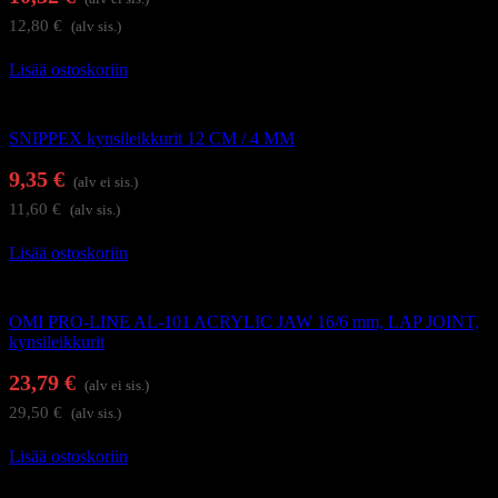
12,80
€
(alv sis.)
Lisää ostoskoriin
Kynsi- ja kynsinauhaleikkurit
SNIPPEX kynsileikkurit 12 CM / 4 MM
9,35
€
(alv ei sis.)
11,60
€
(alv sis.)
Lisää ostoskoriin
Kynsi- ja kynsinauhaleikkurit
OMI PRO-LINE AL-101 ACRYLIC JAW 16/6 mm, LAP JOINT,
kynsileikkurit
23,79
€
(alv ei sis.)
29,50
€
(alv sis.)
Lisää ostoskoriin
Kynsi- ja kynsinauhaleikkurit