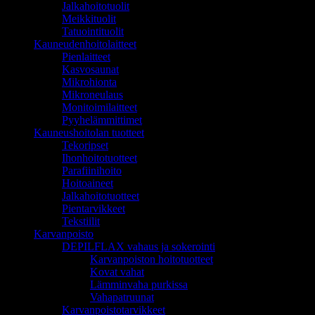
Jalkahoitotuolit
Meikkituolit
Tatuointituolit
Kauneudenhoitolaitteet
Pienlaitteet
Kasvosaunat
Mikrohionta
Mikroneulaus
Monitoimilaitteet
Pyyhelämmittimet
Kauneushoitolan tuotteet
Tekoripset
Ihonhoitotuotteet
Parafiinihoito
Hoitoaineet
Jalkahoitotuotteet
Pientarvikkeet
Tekstiilit
Karvanpoisto
DEPILFLAX vahaus ja sokerointi
Karvanpoiston hoitotuotteet
Kovat vahat
Lämminvaha purkissa
Vahapatruunat
Karvanpoistotarvikkeet