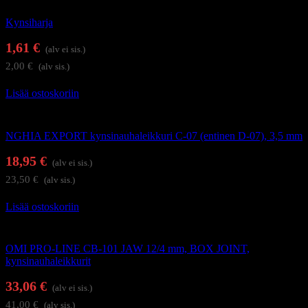
Kynsiharja
1,61
€
(alv ei sis.)
2,00
€
(alv sis.)
Lisää ostoskoriin
Kynsi- ja kynsinauhaleikkurit
NGHIA EXPORT kynsinauhaleikkuri C-07 (entinen D-07), 3,5 mm
18,95
€
(alv ei sis.)
23,50
€
(alv sis.)
Lisää ostoskoriin
Kynsi- ja kynsinauhaleikkurit
OMI PRO-LINE CB-101 JAW 12/4 mm, BOX JOINT,
kynsinauhaleikkurit
33,06
€
(alv ei sis.)
41,00
€
(alv sis.)