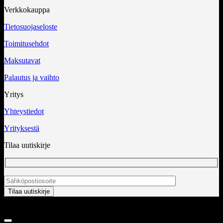
Verkkokauppa
Tietosuojaseloste
Toimitusehdot
Maksutavat
Palautus ja vaihto
Yritys
Yhteystiedot
Yrityksestä
Tilaa uutiskirje
Copyright 2026 ©
InCart OÜ