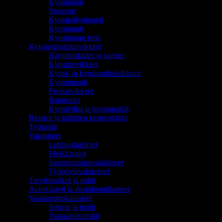
Kynsiporat
Varaosat
Kynsipölynimurit
Kynsiuunit
Kynsiporan terät
Kynsienhoitotarvikkeet
Harjoituskädet ja sormet
Kynsitarvikkeet
Kynsi- ja kynsinauhaleikkurit
Kynsimuotit
Pientarvikkeet
Rannetuet
Kynsiviilat ja hiontapalkit
Ripsien ja kulmien kestovärjäys
Työtuolit
Valaisimet
Lattiavalaisimet
Meikkivalot
Suurennuslasivalaisimet
Työpöytävalaisimet
Tarvikesalkut ja pakit
Autoklaavit ja desinfiointilaitteet
Vastaanottokalusteet
Sohvat ja tuolit
Vastaanottotiskit