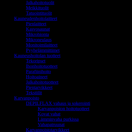
Jalkahoitotuolit
Meikkituolit
Tatuointituolit
Kauneudenhoitolaitteet
Pienlaitteet
Kasvosaunat
Mikrohionta
Mikroneulaus
Monitoimilaitteet
Pyyhelämmittimet
Kauneushoitolan tuotteet
Tekoripset
Ihonhoitotuotteet
Parafiinihoito
Hoitoaineet
Jalkahoitotuotteet
Pientarvikkeet
Tekstiilit
Karvanpoisto
DEPILFLAX vahaus ja sokerointi
Karvanpoiston hoitotuotteet
Kovat vahat
Lämminvaha purkissa
Vahapatruunat
Karvanpoistotarvikkeet