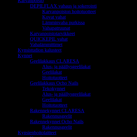
Karvanpoisto
DEPILFLAX vahaus ja sokerointi
Karvanpoiston hoitotuotteet
Kovat vahat
Lämminvaha purkissa
Vahapatruunat
Karvanpoistotarvikkeet
QUICKEPIL vahat
Vahalämmittimet
Kynsistudion kalusteet
Kynnet
Geelilakkaus CLARESA
Alus- ja päällysgeelilakat
Geelilakat
Hoitotuotteet
Geelilakkaus Ocho Nails
Tekokynnet
Alus- ja päällysgeelilakat
Geelilakat
Hoitotuotteet
Rakennekynnet CLARESA
Rakennusgeelit
Rakennekynnet Ocho Nails
Rakennusgeelit
Kynsienhoitolaitteet