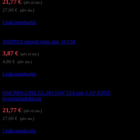
21,77
€
(alv ei sis.)
27,00
€
(alv sis.)
Lisää ostoskoriin
Kynsi- ja kynsinauhaleikkurit
SNIPPEX pinsetit viisto pää, 10 CM
3,87
€
(alv ei sis.)
4,80
€
(alv sis.)
Lisää ostoskoriin
Kynsi- ja kynsinauhaleikkurit
OMI PRO-LINE CL-203 JAW 12/4 mm, LAP JOINT,
kynsinauhaleikkurit
21,77
€
(alv ei sis.)
27,00
€
(alv sis.)
Lisää ostoskoriin
Kynsienhoitotarvikkeet