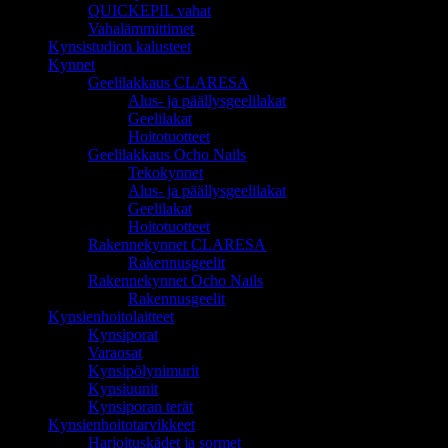
QUICKEPIL vahat
Vahalämmittimet
Kynsistudion kalusteet
Kynnet
Geelilakkaus CLARESA
Alus- ja päällysgeelilakat
Geelilakat
Hoitotuotteet
Geelilakkaus Ocho Nails
Tekokynnet
Alus- ja päällysgeelilakat
Geelilakat
Hoitotuotteet
Rakennekynnet CLARESA
Rakennusgeelit
Rakennekynnet Ocho Nails
Rakennusgeelit
Kynsienhoitolaitteet
Kynsiporat
Varaosat
Kynsipölynimurit
Kynsiuunit
Kynsiporan terät
Kynsienhoitotarvikkeet
Harjoituskädet ja sormet