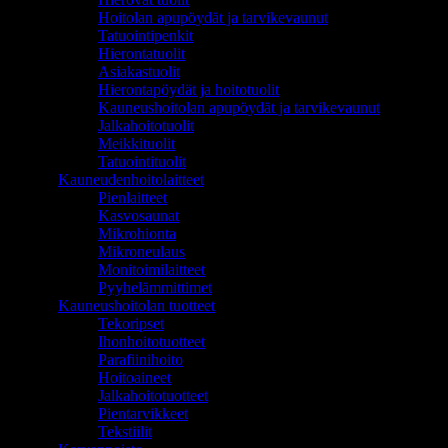
Hoitolan apupöydät ja tarvikevaunut
Tatuointipenkit
Hierontatuolit
Asiakastuolit
Hierontapöydät ja hoitotuolit
Kauneushoitolan apupöydät ja tarvikevaunut
Jalkahoitotuolit
Meikkituolit
Tatuointituolit
Kauneudenhoitolaitteet
Pienlaitteet
Kasvosaunat
Mikrohionta
Mikroneulaus
Monitoimilaitteet
Pyyhelämmittimet
Kauneushoitolan tuotteet
Tekoripset
Ihonhoitotuotteet
Parafiinihoito
Hoitoaineet
Jalkahoitotuotteet
Pientarvikkeet
Tekstiilit