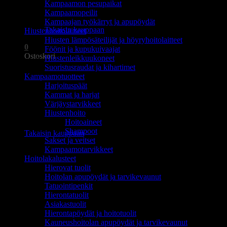
Kampaamon pesupaikat
Ostoskori on tyhjä.
Kampaamopeilit
Kampaajan työkärryt ja apupöydät
Takaisin kauppaan
Hiustenhoitolaitteet
Hiusten lämpösäteilijät ja höyryhoitolaitteet
0
Föönit ja kupukuivaajat
Ostoskori
Hiustenleikkuukoneet
Suoristusraudat ja kihartimet
Kampaamotuotteet
Harjoituspäät
Kammat ja harjat
Värjäystarvikkeet
Hiustenhoito
Ostoskori on tyhjä.
Hoitoaineet
Shampoot
Takaisin kauppaan
Sakset ja veitset
Kampaamotarvikkeet
Hoitolakalusteet
Hierovat tuolit
Hoitolan apupöydät ja tarvikevaunut
Tatuointipenkit
Hierontatuolit
Asiakastuolit
Hierontapöydät ja hoitotuolit
Kauneushoitolan apupöydät ja tarvikevaunut