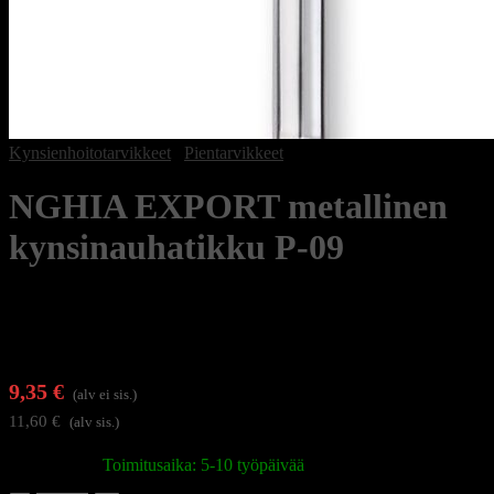
Kynsienhoitotarvikkeet
/
Pientarvikkeet
NGHIA EXPORT metallinen
kynsinauhatikku P-09
9,35
€
(alv ei sis.)
11,60
€
(alv sis.)
Varastossa
|
Toimitusaika: 5-10 työpäivää