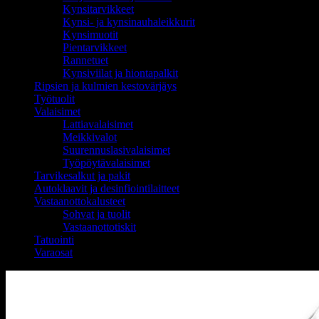
Kynsitarvikkeet
Kynsi- ja kynsinauhaleikkurit
Kynsimuotit
Pientarvikkeet
Rannetuet
Kynsiviilat ja hiontapalkit
Ripsien ja kulmien kestovärjäys
Työtuolit
Valaisimet
Lattiavalaisimet
Meikkivalot
Suurennuslasivalaisimet
Työpöytävalaisimet
Tarvikesalkut ja pakit
Autoklaavit ja desinfiointilaitteet
Vastaanottokalusteet
Sohvat ja tuolit
Vastaanottotiskit
Tatuointi
Varaosat