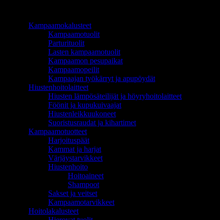
TUOTEALUEET
Kampaamokalusteet
Kampaamotuolit
Parturituolit
Lasten kampaamotuolit
Kampaamon pesupaikat
Kampaamopeilit
Kampaajan työkärryt ja apupöydät
Hiustenhoitolaitteet
Hiusten lämpösäteilijät ja höyryhoitolaitteet
Föönit ja kupukuivaajat
Hiustenleikkuukoneet
Suoristusraudat ja kihartimet
Kampaamotuotteet
Harjoituspäät
Kammat ja harjat
Värjäystarvikkeet
Hiustenhoito
Hoitoaineet
Shampoot
Sakset ja veitset
Kampaamotarvikkeet
Hoitolakalusteet
Hierovat tuolit