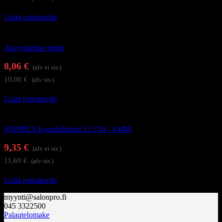
Lisää ostoskoriin
Kynsienhoitotarvikkeet
Akryyliteline terille
8,06
€
(alv ei sis.)
10,00
€
(alv sis.)
Lisää ostoskoriin
Kynsi- ja kynsinauhaleikkurit
SNIPPEX kynsileikkurit 12 CM / 4 MM
9,35
€
(alv ei sis.)
11,60
€
(alv sis.)
Lisää ostoskoriin
myynti@salonpro.fi
045 3322500
Palautelomake