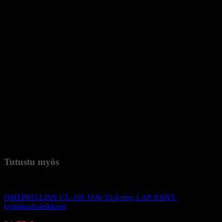
HUOMIO!!!
MYÖS RUOSTUMATON TERÄS VOI TIETYISSÄ
OLSUHTEISSA MUUTTAA VÄRIÄ TAI JOPA RUOSTUA.
* KEMIALLINEN DESINFEKTIO KÄYTÄ VAIN
VALMISTAJAN SUOSITTELEMIA PUHDISTUSAINEITA.
HUOMIO !!!
SEURAA TARKOIN VALMISTAJAN OHJEITA TUOTTEEN
KÄSITTELYSSÄ. VÄÄRINKÄYTTÖ (ESIM. LIIAN VAHVAT
PUHDISTUSAINEET TAI LIIAN PITKÄ DESINFIOINTI) VOI
AIHEUTTAA VÄRIMUUTOKSIA JA VAHINGOITTAA
TYÖKALUA.
Paino
0,033 kg (kilogramma)
Tutustu myös
Kynsi- ja kynsinauhaleikkurit
OMI PRO-LINE CL-101 JAW 12/4 mm, LAP JOINT,
kynsinauhaleikkurit