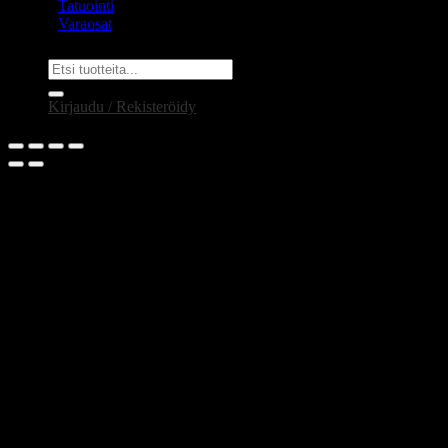
Tatuointi
Varaosat
Etsi:
Kirjaudu / Rekisteröidy