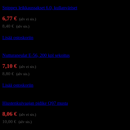
Snippex leikkaussakset 6.0, kullanväriset
6,77
€
(alv ei sis.)
8,40
€
(alv sis.)
Lisää ostoskoriin
Kampaamotarvikkeet
Nutturaneulat E-56, 200 kpl sekoitus
7,10
€
(alv ei sis.)
8,80
€
(alv sis.)
Lisää ostoskoriin
Kampaamotarvikkeet
Hiustenkuivaajan pidike Q97 musta
8,06
€
(alv ei sis.)
10,00
€
(alv sis.)