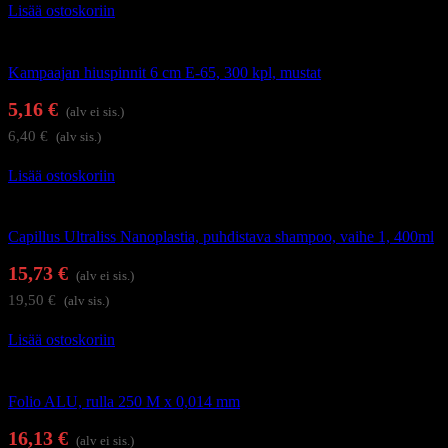
Lisää ostoskoriin
Kampaamotarvikkeet
Kampaajan hiuspinnit 6 cm E-65, 300 kpl, mustat
5,16
€
(alv ei sis.)
6,40
€
(alv sis.)
Lisää ostoskoriin
Hiustenhoito
Capillus Ultraliss Nanoplastia, puhdistava shampoo, vaihe 1, 400ml
15,73
€
(alv ei sis.)
19,50
€
(alv sis.)
Lisää ostoskoriin
Kampaamotarvikkeet
Folio ALU, rulla 250 M x 0,014 mm
16,13
€
(alv ei sis.)