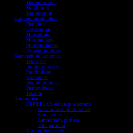
Jalkahoitotuolit
Meikkituolit
Tatuointituolit
Kauneudenhoitolaitteet
Pienlaitteet
Kasvosaunat
Mikrohionta
Mikroneulaus
Monitoimilaitteet
Pyyhelämmittimet
Kauneushoitolan tuotteet
Tekoripset
Ihonhoitotuotteet
Parafiinihoito
Hoitoaineet
Jalkahoitotuotteet
Pientarvikkeet
Tekstiilit
Karvanpoisto
DEPILFLAX vahaus ja sokerointi
Karvanpoiston hoitotuotteet
Kovat vahat
Lämminvaha purkissa
Vahapatruunat
Karvanpoistotarvikkeet