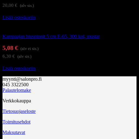
20,00
€
(alv sis.)
Lisää ostoskoriin
Kampaamotarvikkeet
Kampaajan hiuspinnit 5 cm E-65, 300 kpl, mustat
5,08
€
(alv ei sis.)
6,30
€
(alv sis.)
Lisää ostoskoriin
myynti@salonpro.fi
045 3322500
Palautelomake
Verkkokauppa
Tietosuojaseloste
Toimitusehdot
Maksutavat