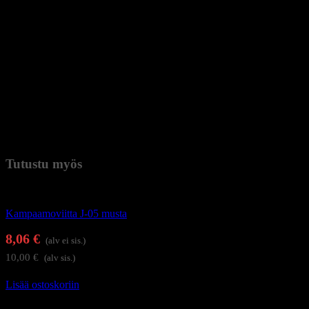
Tuotetiedot
– Malli: J-120
– Materiaali: 100 % polyesteri
– Kiinnitys: Säädettävä metallihaka
– Käyttökohde: Asiakkaan vaatteiden suojaaminen
kampaamokäsittelyjen yhteydessä
Tämä leikkauskappa on luotettava perustarvike, joka auttaa
pitämään asiakkaan siistinä koko leikkauksen ajan.
Paino
0,175 kg (kilogramma)
Tutustu myös
Kampaamotarvikkeet
Kampaamoviitta J-05 musta
8,06
€
(alv ei sis.)
10,00
€
(alv sis.)
Lisää ostoskoriin
Kampaamotuotteet