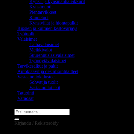
Kynsi- ja kynsinauhaleikkurit
Kynsimuotit
Pientarvikkeet
Rannetuet
Kynsiviilat ja hiontapalkit
Ripsien ja kulmien kestovärjäys
Työtuolit
Valaisimet
Lattiavalaisimet
Meikkivalot
Suurennuslasivalaisimet
Työpöytävalaisimet
Tarvikesalkut ja pakit
Autoklaavit ja desinfiointilaitteet
Vastaanottokalusteet
Sohvat ja tuolit
Vastaanottotiskit
Tatuointi
Varaosat
Etsi:
Kirjaudu / Rekisteröidy