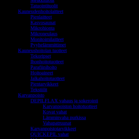
Meikkituolit
Tatuointituolit
Kauneudenhoitolaitteet
Pienlaitteet
Kasvosaunat
Mikrohionta
Mikroneulaus
Monitoimilaitteet
Pyyhelämmittimet
Kauneushoitolan tuotteet
Tekoripset
Ihonhoitotuotteet
Parafiinihoito
Hoitoaineet
Jalkahoitotuotteet
Pientarvikkeet
Tekstiilit
Karvanpoisto
DEPILFLAX vahaus ja sokerointi
Karvanpoiston hoitotuotteet
Kovat vahat
Lämminvaha purkissa
Vahapatruunat
Karvanpoistotarvikkeet
QUICKEPIL vahat