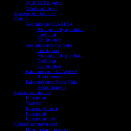
QUICKEPIL vahat
Vahalämmittimet
Kynsistudion kalusteet
Kynnet
Geelilakkaus CLARESA
Alus- ja päällysgeelilakat
Geelilakat
Hoitotuotteet
Geelilakkaus Ocho Nails
Tekokynnet
Alus- ja päällysgeelilakat
Geelilakat
Hoitotuotteet
Rakennekynnet CLARESA
Rakennusgeelit
Rakennekynnet Ocho Nails
Rakennusgeelit
Kynsienhoitolaitteet
Kynsiporat
Varaosat
Kynsipölynimurit
Kynsiuunit
Kynsiporan terät
Kynsienhoitotarvikkeet
Harjoituskädet ja sormet