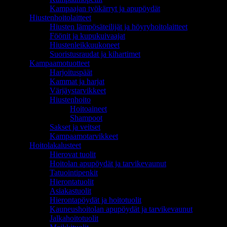
Kampaajan työkärryt ja apupöydät
Hiustenhoitolaitteet
Hiusten lämpösäteilijät ja höyryhoitolaitteet
Föönit ja kupukuivaajat
Hiustenleikkuukoneet
Suoristusraudat ja kihartimet
Kampaamotuotteet
Harjoituspäät
Kammat ja harjat
Värjäystarvikkeet
Hiustenhoito
Hoitoaineet
Shampoot
Sakset ja veitset
Kampaamotarvikkeet
Hoitolakalusteet
Hierovat tuolit
Hoitolan apupöydät ja tarvikevaunut
Tatuointipenkit
Hierontatuolit
Asiakastuolit
Hierontapöydät ja hoitotuolit
Kauneushoitolan apupöydät ja tarvikevaunut
Jalkahoitotuolit