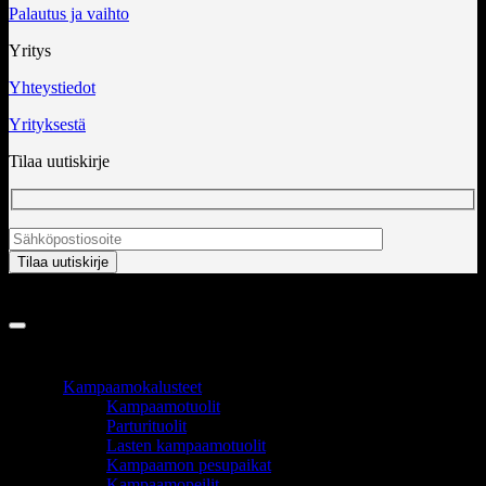
Palautus ja vaihto
Yritys
Yhteystiedot
Yrityksestä
Tilaa uutiskirje
Copyright 2026 ©
InCart OÜ
TUOTEALUEET
Kampaamokalusteet
Kampaamotuolit
Parturituolit
Lasten kampaamotuolit
Kampaamon pesupaikat
Kampaamopeilit