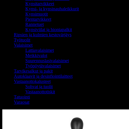
Kynsitarvikkeet
Kynsi- ja kynsinauhaleikkurit
Kynsimuotit
Pientarvikkeet
Rannetuet
Kynsiviilat ja hiontapalkit
Ripsien ja kulmien kestovärjäys
Työtuolit
Valaisimet
Lattiavalaisimet
Meikkivalot
Suurennuslasivalaisimet
Työpöytävalaisimet
Tarvikesalkut ja pakit
Autoklaavit ja desinfiointilaitteet
Vastaanottokalusteet
Sohvat ja tuolit
Vastaanottotiskit
Tatuointi
Varaosat