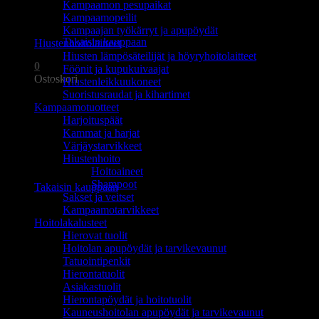
Kampaamon pesupaikat
Ostoskori on tyhjä.
Kampaamopeilit
Kampaajan työkärryt ja apupöydät
Takaisin kauppaan
Hiustenhoitolaitteet
Hiusten lämpösäteilijät ja höyryhoitolaitteet
0
Föönit ja kupukuivaajat
Ostoskori
Hiustenleikkuukoneet
Suoristusraudat ja kihartimet
Kampaamotuotteet
Harjoituspäät
Kammat ja harjat
Värjäystarvikkeet
Hiustenhoito
Ostoskori on tyhjä.
Hoitoaineet
Shampoot
Takaisin kauppaan
Sakset ja veitset
Kampaamotarvikkeet
Hoitolakalusteet
Hierovat tuolit
Hoitolan apupöydät ja tarvikevaunut
Tatuointipenkit
Hierontatuolit
Asiakastuolit
Hierontapöydät ja hoitotuolit
Kauneushoitolan apupöydät ja tarvikevaunut