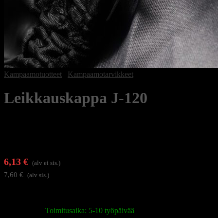
Kampaamotuotteet
/
Kampaamotarvikkeet
Leikkauskappa J-120
6,13
€
(alv ei sis.)
7,60
€
(alv sis.)
Käytännöllinen leikkauskappa hiustenleikkaukseen ja muotoiluun
Varastossa
|
Toimitusaika: 5-10 työpäivää