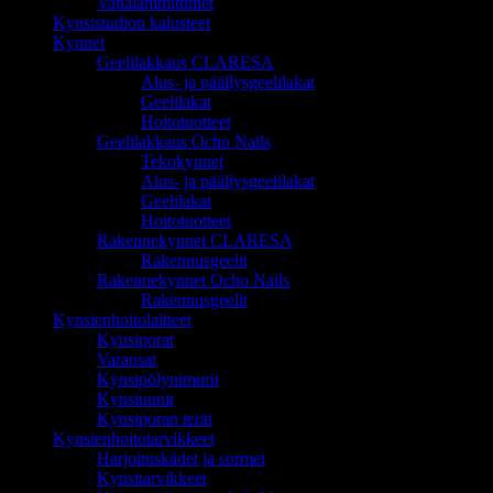
Vahalämmittimet
Kynsistudion kalusteet
Kynnet
Geelilakkaus CLARESA
Alus- ja päällysgeelilakat
Geelilakat
Hoitotuotteet
Geelilakkaus Ocho Nails
Tekokynnet
Alus- ja päällysgeelilakat
Geelilakat
Hoitotuotteet
Rakennekynnet CLARESA
Rakennusgeelit
Rakennekynnet Ocho Nails
Rakennusgeelit
Kynsienhoitolaitteet
Kynsiporat
Varaosat
Kynsipölynimurit
Kynsiuunit
Kynsiporan terät
Kynsienhoitotarvikkeet
Harjoituskädet ja sormet
Kynsitarvikkeet