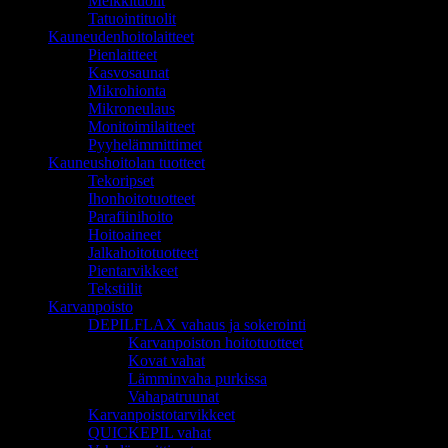
Meikkituolit
Tatuointituolit
Kauneudenhoitolaitteet
Pienlaitteet
Kasvosaunat
Mikrohionta
Mikroneulaus
Monitoimilaitteet
Pyyhelämmittimet
Kauneushoitolan tuotteet
Tekoripset
Ihonhoitotuotteet
Parafiinihoito
Hoitoaineet
Jalkahoitotuotteet
Pientarvikkeet
Tekstiilit
Karvanpoisto
DEPILFLAX vahaus ja sokerointi
Karvanpoiston hoitotuotteet
Kovat vahat
Lämminvaha purkissa
Vahapatruunat
Karvanpoistotarvikkeet
QUICKEPIL vahat