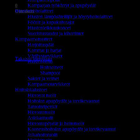
Kampaajan työkärryt ja apupöydät
0
Hiustenhoitolaitteet
Ostoskori
Hiusten lämpösäteilijät ja höyryhoitolaitteet
Föönit ja kupukuivaajat
Hiustenleikkuukoneet
Suoristusraudat ja kihartimet
Kampaamotuotteet
Harjoituspäät
Ostoskori on tyhjä.
Kammat ja harjat
Värjäystarvikkeet
Takaisin kauppaan
Hiustenhoito
Hoitoaineet
Shampoot
Sakset ja veitset
Kampaamotarvikkeet
Hoitolakalusteet
Hierovat tuolit
Hoitolan apupöydät ja tarvikevaunut
Tatuointipenkit
Hierontatuolit
Asiakastuolit
Hierontapöydät ja hoitotuolit
Kauneushoitolan apupöydät ja tarvikevaunut
Jalkahoitotuolit