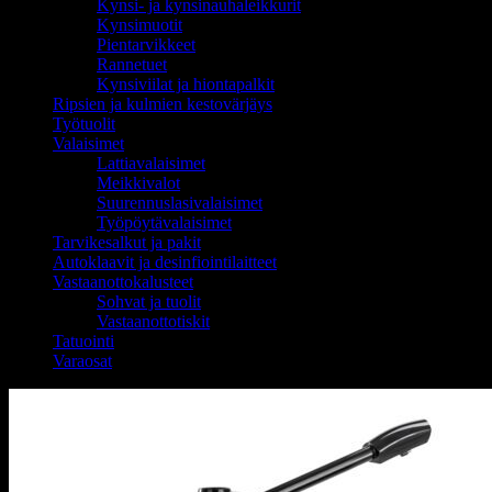
Kynsi- ja kynsinauhaleikkurit
Kynsimuotit
Pientarvikkeet
Rannetuet
Kynsiviilat ja hiontapalkit
Ripsien ja kulmien kestovärjäys
Työtuolit
Valaisimet
Lattiavalaisimet
Meikkivalot
Suurennuslasivalaisimet
Työpöytävalaisimet
Tarvikesalkut ja pakit
Autoklaavit ja desinfiointilaitteet
Vastaanottokalusteet
Sohvat ja tuolit
Vastaanottotiskit
Tatuointi
Varaosat