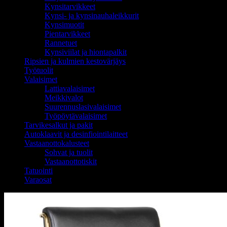
Kynsitarvikkeet
Kynsi- ja kynsinauhaleikkurit
Kynsimuotit
Pientarvikkeet
Rannetuet
Kynsiviilat ja hiontapalkit
Ripsien ja kulmien kestovärjäys
Työtuolit
Valaisimet
Lattiavalaisimet
Meikkivalot
Suurennuslasivalaisimet
Työpöytävalaisimet
Tarvikesalkut ja pakit
Autoklaavit ja desinfiointilaitteet
Vastaanottokalusteet
Sohvat ja tuolit
Vastaanottotiskit
Tatuointi
Varaosat