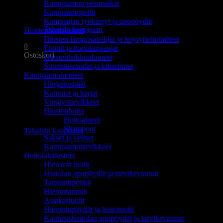
Kampaamon pesupaikat
Ostoskori on tyhjä.
Kampaamopeilit
Kampaajan työkärryt ja apupöydät
Takaisin kauppaan
Hiustenhoitolaitteet
Hiusten lämpösäteilijät ja höyryhoitolaitteet
0
Föönit ja kupukuivaajat
Ostoskori
Hiustenleikkuukoneet
Suoristusraudat ja kihartimet
Kampaamotuotteet
Harjoituspäät
Kammat ja harjat
Värjäystarvikkeet
Hiustenhoito
Ostoskori on tyhjä.
Hoitoaineet
Shampoot
Takaisin kauppaan
Sakset ja veitset
Kampaamotarvikkeet
Hoitolakalusteet
Hierovat tuolit
Hoitolan apupöydät ja tarvikevaunut
Tatuointipenkit
Hierontatuolit
Asiakastuolit
Hierontapöydät ja hoitotuolit
Kauneushoitolan apupöydät ja tarvikevaunut