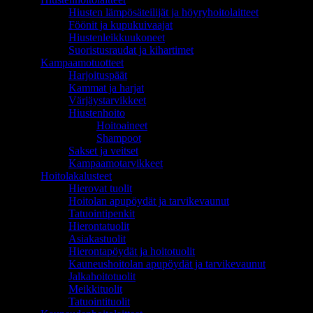
Hiusten lämpösäteilijät ja höyryhoitolaitteet
Föönit ja kupukuivaajat
Hiustenleikkuukoneet
Suoristusraudat ja kihartimet
Kampaamotuotteet
Harjoituspäät
Kammat ja harjat
Värjäystarvikkeet
Hiustenhoito
Hoitoaineet
Shampoot
Sakset ja veitset
Kampaamotarvikkeet
Hoitolakalusteet
Hierovat tuolit
Hoitolan apupöydät ja tarvikevaunut
Tatuointipenkit
Hierontatuolit
Asiakastuolit
Hierontapöydät ja hoitotuolit
Kauneushoitolan apupöydät ja tarvikevaunut
Jalkahoitotuolit
Meikkituolit
Tatuointituolit