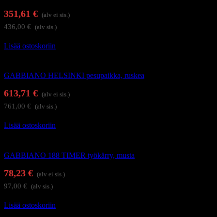
351,61
€
(alv ei sis.)
436,00
€
(alv sis.)
Lisää ostoskoriin
Kampaamokalusteet
GABBIANO HELSINKI pesupaikka, ruskea
613,71
€
(alv ei sis.)
761,00
€
(alv sis.)
Lisää ostoskoriin
Kampaajan työkärryt ja apupöydät
GABBIANO 188 TIMER työkärry, musta
78,23
€
(alv ei sis.)
97,00
€
(alv sis.)
Lisää ostoskoriin