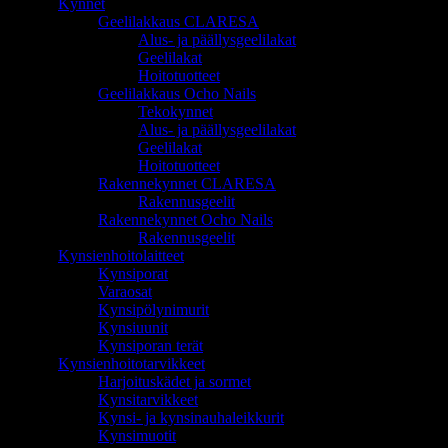
Kynnet
Geelilakkaus CLARESA
Alus- ja päällysgeelilakat
Geelilakat
Hoitotuotteet
Geelilakkaus Ocho Nails
Tekokynnet
Alus- ja päällysgeelilakat
Geelilakat
Hoitotuotteet
Rakennekynnet CLARESA
Rakennusgeelit
Rakennekynnet Ocho Nails
Rakennusgeelit
Kynsienhoitolaitteet
Kynsiporat
Varaosat
Kynsipölynimurit
Kynsiuunit
Kynsiporan terät
Kynsienhoitotarvikkeet
Harjoituskädet ja sormet
Kynsitarvikkeet
Kynsi- ja kynsinauhaleikkurit
Kynsimuotit