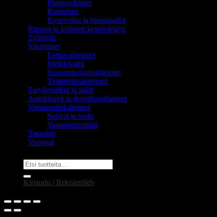
Pientarvikkeet
Rannetuet
Kynsiviilat ja hiontapalkit
Ripsien ja kulmien kestovärjäys
Työtuolit
Valaisimet
Lattiavalaisimet
Meikkivalot
Suurennuslasivalaisimet
Työpöytävalaisimet
Tarvikesalkut ja pakit
Autoklaavit ja desinfiointilaitteet
Vastaanottokalusteet
Sohvat ja tuolit
Vastaanottotiskit
Tatuointi
Varaosat
Etsi:
Kirjaudu / Rekisteröidy