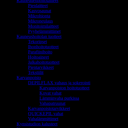
Kauneudenhoitolaitteet
Pienlaitteet
Kasvosaunat
Mikrohionta
Mikroneulaus
Monitoimilaitteet
Pyyhelämmittimet
Kauneushoitolan tuotteet
Tekoripset
Ihonhoitotuotteet
Parafiinihoito
Hoitoaineet
Jalkahoitotuotteet
Pientarvikkeet
Tekstiilit
Karvanpoisto
DEPILFLAX vahaus ja sokerointi
Karvanpoiston hoitotuotteet
Kovat vahat
Lämminvaha purkissa
Vahapatruunat
Karvanpoistotarvikkeet
QUICKEPIL vahat
Vahalämmittimet
Kynsistudion kalusteet