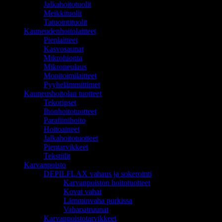
Jalkahoitotuolit
Meikkituolit
Tatuointituolit
Kauneudenhoitolaitteet
Pienlaitteet
Kasvosaunat
Mikrohionta
Mikroneulaus
Monitoimilaitteet
Pyyhelämmittimet
Kauneushoitolan tuotteet
Tekoripset
Ihonhoitotuotteet
Parafiinihoito
Hoitoaineet
Jalkahoitotuotteet
Pientarvikkeet
Tekstiilit
Karvanpoisto
DEPILFLAX vahaus ja sokerointi
Karvanpoiston hoitotuotteet
Kovat vahat
Lämminvaha purkissa
Vahapatruunat
Karvanpoistotarvikkeet