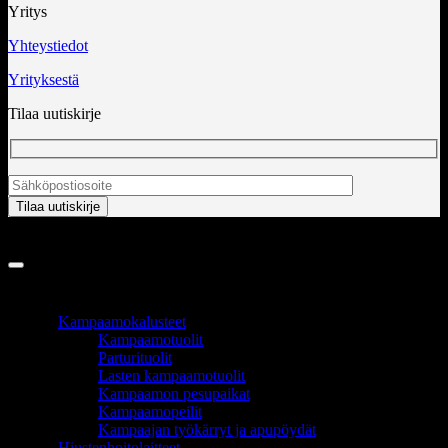
Yritys
Yhteystiedot
Yrityksestä
Tilaa uutiskirje
Copyright 2026 ©
InCart OÜ
TUOTEALUEET
Kampaamokalusteet
Kampaamotuolit
Parturituolit
Lasten kampaamotuolit
Kampaamon pesupaikat
Kampaamopeilit
Kampaajan työkärryt ja apupöydät
Hiustenhoitolaitteet