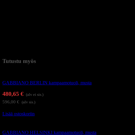
– Käyttökohde: Asiakastuoli kampaamoihin ja partureihin
– Huomioitavaa: Kultaiset metalliosat on lakattu. Pinnoitteen
mekaaniset vauriot tai käytöstä johtuva kuluminen eivät kuulu
reklamaatio-oikeuden piiriin.
Tämä tuoli on luotettava valinta liiketiloihin, joissa haetaan
kalusteilta vankkaa kestävyyttä, säädettävyyttä ja visuaalista ilmettä.
Paino
27,5 kg (kilogramma)
Tutustu myös
Kampaamokalusteet
GABBIANO BERLIN kampaamotuoli, musta
480,65
€
(alv ei sis.)
596,00
€
(alv sis.)
Lisää ostoskoriin
Kampaamokalusteet
GABBIANO HELSINKI kampaamotuoli, musta