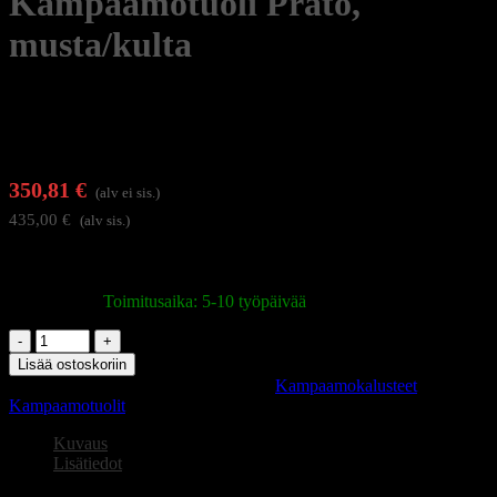
Kampaamotuoli Prato,
musta/kulta
350,81
€
(alv ei sis.)
435,00
€
(alv sis.)
Tyylikäs asiakastuoli näyttävillä kultaisilla yksityiskohdilla
Varastossa
|
Toimitusaika: 5-10 työpäivää
Kampaamotuoli
Prato,
Lisää ostoskoriin
musta/kulta
Tuotetunnus (SKU):
137106
Osastot:
Kampaamokalusteet
,
määrä
Kampaamotuolit
Kuvaus
Lisätiedot