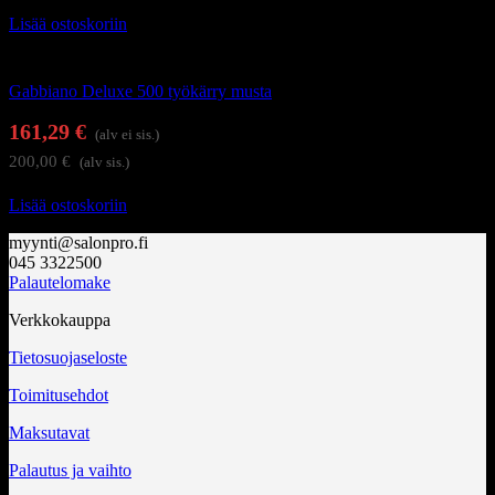
Lisää ostoskoriin
Kampaajan työkärryt ja apupöydät
Gabbiano Deluxe 500 työkärry musta
161,29
€
(alv ei sis.)
200,00
€
(alv sis.)
Lisää ostoskoriin
myynti@salonpro.fi
045 3322500
Palautelomake
Verkkokauppa
Tietosuojaseloste
Toimitusehdot
Maksutavat
Palautus ja vaihto