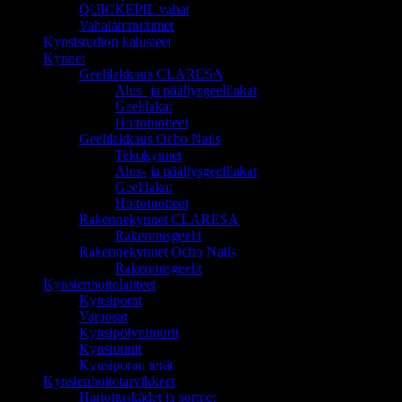
QUICKEPIL vahat
Vahalämmittimet
Kynsistudion kalusteet
Kynnet
Geelilakkaus CLARESA
Alus- ja päällysgeelilakat
Geelilakat
Hoitotuotteet
Geelilakkaus Ocho Nails
Tekokynnet
Alus- ja päällysgeelilakat
Geelilakat
Hoitotuotteet
Rakennekynnet CLARESA
Rakennusgeelit
Rakennekynnet Ocho Nails
Rakennusgeelit
Kynsienhoitolaitteet
Kynsiporat
Varaosat
Kynsipölynimurit
Kynsiuunit
Kynsiporan terät
Kynsienhoitotarvikkeet
Harjoituskädet ja sormet