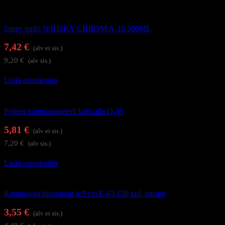
Kampaamotarvikkeet
Spray pullo WHISKY CHROM A-10 500ML
7,42
€
(alv ei sis.)
9,20
€
(alv sis.)
Lisää ostoskoriin
Kampaamotarvikkeet
Pyöreä kampaamopeili kahvalla Q-35
5,81
€
(alv ei sis.)
7,20
€
(alv sis.)
Lisää ostoskoriin
Kampaamotarvikkeet
Kampaajan hiuspinnit 4,9 cm E-63 150 kpl, mustat
3,55
€
(alv ei sis.)