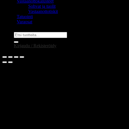
Vastaanottokalusteet
Sohvat ja tuolit
Vastaanottotiskit
Tatuointi
Varaosat
Etsi:
Kirjaudu / Rekisteröidy