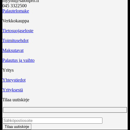
myynti@salonpro.fi
045 3322500
Palautelomake
Verkkokauppa
Tietosuojaseloste
Toimitusehdot
Maksutavat
Palautus ja vaihto
Yritys
Yhteystiedot
Yrityksestä
Tilaa uutiskirje