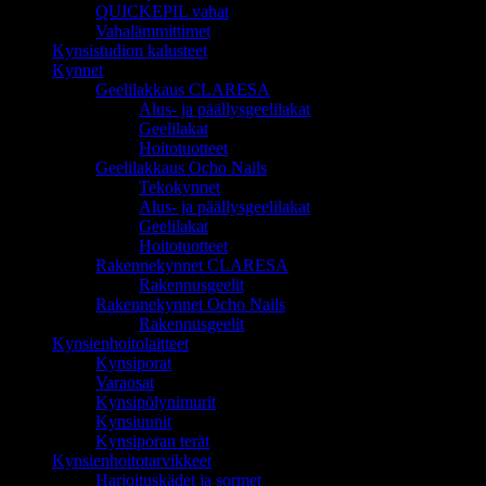
QUICKEPIL vahat
Vahalämmittimet
Kynsistudion kalusteet
Kynnet
Geelilakkaus CLARESA
Alus- ja päällysgeelilakat
Geelilakat
Hoitotuotteet
Geelilakkaus Ocho Nails
Tekokynnet
Alus- ja päällysgeelilakat
Geelilakat
Hoitotuotteet
Rakennekynnet CLARESA
Rakennusgeelit
Rakennekynnet Ocho Nails
Rakennusgeelit
Kynsienhoitolaitteet
Kynsiporat
Varaosat
Kynsipölynimurit
Kynsiuunit
Kynsiporan terät
Kynsienhoitotarvikkeet
Harjoituskädet ja sormet