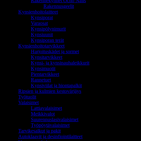
Rakennekynnet Ocho Nails
Rakennusgeelit
Kynsienhoitolaitteet
Kynsiporat
Varaosat
Kynsipölynimurit
Kynsiuunit
Kynsiporan terät
Kynsienhoitotarvikkeet
Harjoituskädet ja sormet
Kynsitarvikkeet
Kynsi- ja kynsinauhaleikkurit
Kynsimuotit
Pientarvikkeet
Rannetuet
Kynsiviilat ja hiontapalkit
Ripsien ja kulmien kestovärjäys
Työtuolit
Valaisimet
Lattiavalaisimet
Meikkivalot
Suurennuslasivalaisimet
Työpöytävalaisimet
Tarvikesalkut ja pakit
Autoklaavit ja desinfiointilaitteet