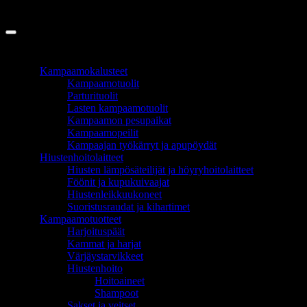
Copyright 2026 ©
InCart OÜ
TUOTEALUEET
Kampaamokalusteet
Kampaamotuolit
Parturituolit
Lasten kampaamotuolit
Kampaamon pesupaikat
Kampaamopeilit
Kampaajan työkärryt ja apupöydät
Hiustenhoitolaitteet
Hiusten lämpösäteilijät ja höyryhoitolaitteet
Föönit ja kupukuivaajat
Hiustenleikkuukoneet
Suoristusraudat ja kihartimet
Kampaamotuotteet
Harjoituspäät
Kammat ja harjat
Värjäystarvikkeet
Hiustenhoito
Hoitoaineet
Shampoot
Sakset ja veitset