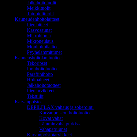
Jalkahoitotuolit
Meikkituolit
Tatuointituolit
Kauneudenhoitolaitteet
Pienlaitteet
Kasvosaunat
Mikrohionta
Mikroneulaus
Monitoimilaitteet
Pyyhelämmittimet
Kauneushoitolan tuotteet
Tekoripset
Ihonhoitotuotteet
Parafiinihoito
Hoitoaineet
Jalkahoitotuotteet
Pientarvikkeet
Tekstiilit
Karvanpoisto
DEPILFLAX vahaus ja sokerointi
Karvanpoiston hoitotuotteet
Kovat vahat
Lämminvaha purkissa
Vahapatruunat
Karvanpoistotarvikkeet