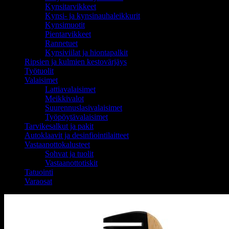
Kynsitarvikkeet
Kynsi- ja kynsinauhaleikkurit
Kynsimuotit
Pientarvikkeet
Rannetuet
Kynsiviilat ja hiontapalkit
Ripsien ja kulmien kestovärjäys
Työtuolit
Valaisimet
Lattiavalaisimet
Meikkivalot
Suurennuslasivalaisimet
Työpöytävalaisimet
Tarvikesalkut ja pakit
Autoklaavit ja desinfiointilaitteet
Vastaanottokalusteet
Sohvat ja tuolit
Vastaanottotiskit
Tatuointi
Varaosat