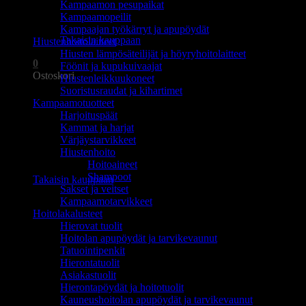
Kampaamon pesupaikat
Ostoskori on tyhjä.
Kampaamopeilit
Kampaajan työkärryt ja apupöydät
Takaisin kauppaan
Hiustenhoitolaitteet
Hiusten lämpösäteilijät ja höyryhoitolaitteet
0
Föönit ja kupukuivaajat
Ostoskori
Hiustenleikkuukoneet
Suoristusraudat ja kihartimet
Kampaamotuotteet
Harjoituspäät
Kammat ja harjat
Värjäystarvikkeet
Hiustenhoito
Ostoskori on tyhjä.
Hoitoaineet
Shampoot
Takaisin kauppaan
Sakset ja veitset
Kampaamotarvikkeet
Hoitolakalusteet
Hierovat tuolit
Hoitolan apupöydät ja tarvikevaunut
Tatuointipenkit
Hierontatuolit
Asiakastuolit
Hierontapöydät ja hoitotuolit
Kauneushoitolan apupöydät ja tarvikevaunut