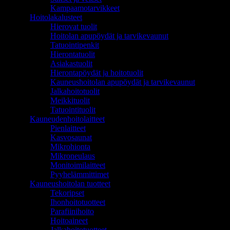
Kampaamotarvikkeet
Hoitolakalusteet
Hierovat tuolit
Hoitolan apupöydät ja tarvikevaunut
Tatuointipenkit
Hierontatuolit
Asiakastuolit
Hierontapöydät ja hoitotuolit
Kauneushoitolan apupöydät ja tarvikevaunut
Jalkahoitotuolit
Meikkituolit
Tatuointituolit
Kauneudenhoitolaitteet
Pienlaitteet
Kasvosaunat
Mikrohionta
Mikroneulaus
Monitoimilaitteet
Pyyhelämmittimet
Kauneushoitolan tuotteet
Tekoripset
Ihonhoitotuotteet
Parafiinihoito
Hoitoaineet
Jalkahoitotuotteet