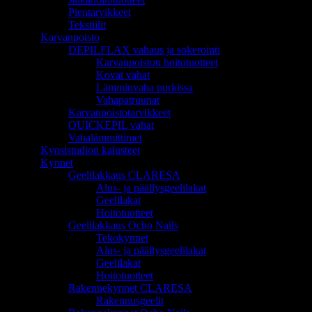
Pientarvikkeet
Tekstiilit
Karvanpoisto
DEPILFLAX vahaus ja sokerointi
Karvanpoiston hoitotuotteet
Kovat vahat
Lämminvaha purkissa
Vahapatruunat
Karvanpoistotarvikkeet
QUICKEPIL vahat
Vahalämmittimet
Kynsistudion kalusteet
Kynnet
Geelilakkaus CLARESA
Alus- ja päällysgeelilakat
Geelilakat
Hoitotuotteet
Geelilakkaus Ocho Nails
Tekokynnet
Alus- ja päällysgeelilakat
Geelilakat
Hoitotuotteet
Rakennekynnet CLARESA
Rakennusgeelit