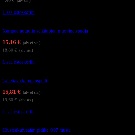
4,40
€
(alv sis.)
Lisää ostoskoriin
Kampaamotarvikkeet
Kampaamotuolin selkänojan muovinen suoja
15,16
€
(alv ei sis.)
18,80
€
(alv sis.)
Lisää ostoskoriin
Kampaamotarvikkeet
Taitettava kampauspeili
15,81
€
(alv ei sis.)
19,60
€
(alv sis.)
Lisää ostoskoriin
Kampaamotarvikkeet
Hiustenkuivaajan pidike Q97 musta