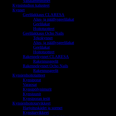
Vahalämmittimet
Kynsistudion kalusteet
Kynnet
Geelilakkaus CLARESA
Alus- ja päällysgeelilakat
Geelilakat
Hoitotuotteet
Geelilakkaus Ocho Nails
Tekokynnet
Alus- ja päällysgeelilakat
Geelilakat
Hoitotuotteet
Rakennekynnet CLARESA
Rakennusgeelit
Rakennekynnet Ocho Nails
Rakennusgeelit
Kynsienhoitolaitteet
Kynsiporat
Varaosat
Kynsipölynimurit
Kynsiuunit
Kynsiporan terät
Kynsienhoitotarvikkeet
Harjoituskädet ja sormet
Kynsitarvikkeet