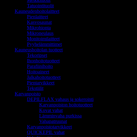
Meikkituolit
Tatuointituolit
Kauneudenhoitolaitteet
Pienlaitteet
Kasvosaunat
Mikrohionta
Mikroneulaus
Monitoimilaitteet
Pyyhelämmittimet
Kauneushoitolan tuotteet
Tekoripset
Ihonhoitotuotteet
Parafiinihoito
Hoitoaineet
Jalkahoitotuotteet
Pientarvikkeet
Tekstiilit
Karvanpoisto
DEPILFLAX vahaus ja sokerointi
Karvanpoiston hoitotuotteet
Kovat vahat
Lämminvaha purkissa
Vahapatruunat
Karvanpoistotarvikkeet
QUICKEPIL vahat