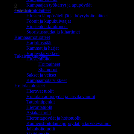
Kampaajan työkärryt ja apupöydät
0
Hiustenhoitolaitteet
Ostoskori
Hiusten lämpösäteilijät ja höyryhoitolaitteet
Föönit ja kupukuivaajat
Hiustenleikkuukoneet
Suoristusraudat ja kihartimet
Kampaamotuotteet
Harjoituspäät
Ostoskori on tyhjä.
Kammat ja harjat
Värjäystarvikkeet
Takaisin kauppaan
Hiustenhoito
Hoitoaineet
Shampoot
Sakset ja veitset
Kampaamotarvikkeet
Hoitolakalusteet
Hierovat tuolit
Hoitolan apupöydät ja tarvikevaunut
Tatuointipenkit
Hierontatuolit
Asiakastuolit
Hierontapöydät ja hoitotuolit
Kauneushoitolan apupöydät ja tarvikevaunut
Jalkahoitotuolit