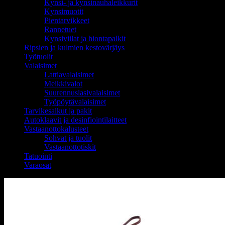
Kynsi- ja kynsinauhaleikkurit
Kynsimuotit
Pientarvikkeet
Rannetuet
Kynsiviilat ja hiontapalkit
Ripsien ja kulmien kestovärjäys
Työtuolit
Valaisimet
Lattiavalaisimet
Meikkivalot
Suurennuslasivalaisimet
Työpöytävalaisimet
Tarvikesalkut ja pakit
Autoklaavit ja desinfiointilaitteet
Vastaanottokalusteet
Sohvat ja tuolit
Vastaanottotiskit
Tatuointi
Varaosat