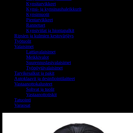
Kynsitarvikkeet
Kynsi- ja kynsinauhaleikkurit
Kynsimuotit
Pientarvikkeet
Rannetuet
Kynsiviilat ja hiontapalkit
Ripsien ja kulmien kestovärjäys
Työtuolit
Valaisimet
Lattiavalaisimet
Meikkivalot
Suurennuslasivalaisimet
Työpöytävalaisimet
Tarvikesalkut ja pakit
Autoklaavit ja desinfiointilaitteet
Vastaanottokalusteet
Sohvat ja tuolit
Vastaanottotiskit
Tatuointi
Varaosat