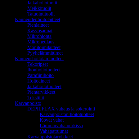
Jalkahoitotuolit
Meikkituolit
Tatuointituolit
Kauneudenhoitolaitteet
Pienlaitteet
Kasvosaunat
Mikrohionta
Mikroneulaus
Monitoimilaitteet
Pyyhelämmittimet
Kauneushoitolan tuotteet
Tekoripset
Ihonhoitotuotteet
Parafiinihoito
Hoitoaineet
Jalkahoitotuotteet
Pientarvikkeet
Tekstiilit
Karvanpoisto
DEPILFLAX vahaus ja sokerointi
Karvanpoiston hoitotuotteet
Kovat vahat
Lämminvaha purkissa
Vahapatruunat
Karvanpoistotarvikkeet