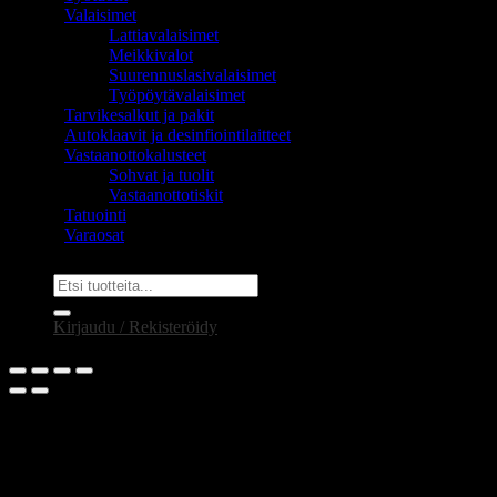
Valaisimet
Lattiavalaisimet
Meikkivalot
Suurennuslasivalaisimet
Työpöytävalaisimet
Tarvikesalkut ja pakit
Autoklaavit ja desinfiointilaitteet
Vastaanottokalusteet
Sohvat ja tuolit
Vastaanottotiskit
Tatuointi
Varaosat
Etsi:
Kirjaudu / Rekisteröidy