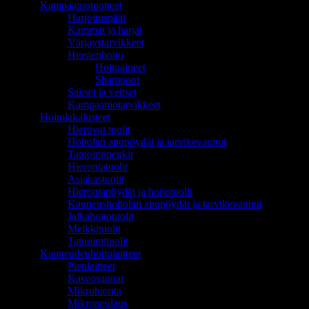
Kampaamotuotteet
Harjoituspäät
Kammat ja harjat
Värjäystarvikkeet
Hiustenhoito
Hoitoaineet
Shampoot
Sakset ja veitset
Kampaamotarvikkeet
Hoitolakalusteet
Hierovat tuolit
Hoitolan apupöydät ja tarvikevaunut
Tatuointipenkit
Hierontatuolit
Asiakastuolit
Hierontapöydät ja hoitotuolit
Kauneushoitolan apupöydät ja tarvikevaunut
Jalkahoitotuolit
Meikkituolit
Tatuointituolit
Kauneudenhoitolaitteet
Pienlaitteet
Kasvosaunat
Mikrohionta
Mikroneulaus