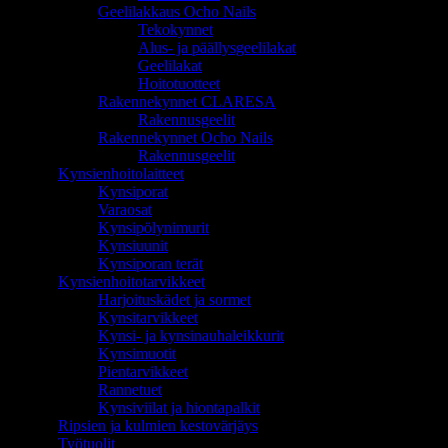
Geelilakkaus Ocho Nails
Tekokynnet
Alus- ja päällysgeelilakat
Geelilakat
Hoitotuotteet
Rakennekynnet CLARESA
Rakennusgeelit
Rakennekynnet Ocho Nails
Rakennusgeelit
Kynsienhoitolaitteet
Kynsiporat
Varaosat
Kynsipölynimurit
Kynsiuunit
Kynsiporan terät
Kynsienhoitotarvikkeet
Harjoituskädet ja sormet
Kynsitarvikkeet
Kynsi- ja kynsinauhaleikkurit
Kynsimuotit
Pientarvikkeet
Rannetuet
Kynsiviilat ja hiontapalkit
Ripsien ja kulmien kestovärjäys
Työtuolit