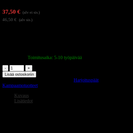
37,50
€
(alv ei sis.)
46,50
€
(alv sis.)
Parrakas harjoituspää WZ4 1H on valmistettu korkealaatuisista
synteettisistä hiuksista. Huolellisesti kiinnitetyt, hieman aaltoilevat
hiukset mahdollistavat monimutkaiset kampaukset, värjäykset tai
värinpoistot. Synteettiset hiukset, väri 4H, pituus 8″ + 6″.
Varastossa
|
Toimitusaika: 5-10 työpäivää
Parrakas
harjoituspää
Lisää ostoskoriin
WZ4,
Tuotetunnus (SKU):
148409
Osastot:
Harjoituspäät
,
synteettiset
Kampaamotuotteet
hiukset,
väri
Kuvaus
1H
Lisätiedot
määrä
Parrakas harjoituspää partalla WZ4, synteettiset hiukset, väri 1H,
pituus 8″+ 6″.
Suurin lämpömuotoilulämpötila on 120 °C, mikä tekee
harjoituspäästä ihanteellisen työkalun eri muotoilutekniikoiden