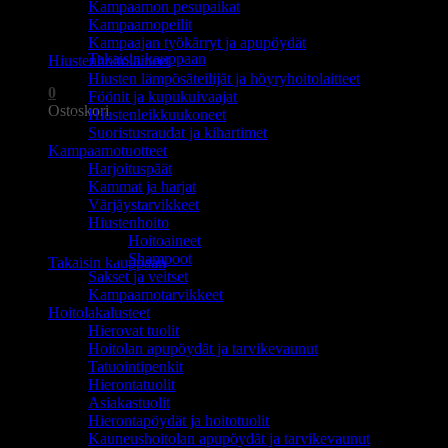
Kampaamon pesupaikat
Ostoskori on tyhjä.
Kampaamopeilit
Kampaajan työkärryt ja apupöydät
Takaisin kauppaan
Hiustenhoitolaitteet
Hiusten lämpösäteilijät ja höyryhoitolaitteet
0
Föönit ja kupukuivaajat
Ostoskori
Hiustenleikkuukoneet
Suoristusraudat ja kihartimet
Kampaamotuotteet
Harjoituspäät
Kammat ja harjat
Värjäystarvikkeet
Hiustenhoito
Ostoskori on tyhjä.
Hoitoaineet
Shampoot
Takaisin kauppaan
Sakset ja veitset
Kampaamotarvikkeet
Hoitolakalusteet
Hierovat tuolit
Hoitolan apupöydät ja tarvikevaunut
Tatuointipenkit
Hierontatuolit
Asiakastuolit
Hierontapöydät ja hoitotuolit
Kauneushoitolan apupöydät ja tarvikevaunut