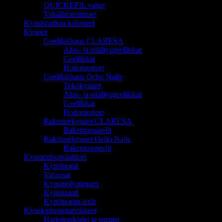
QUICKEPIL vahat
Vahalämmittimet
Kynsistudion kalusteet
Kynnet
Geelilakkaus CLARESA
Alus- ja päällysgeelilakat
Geelilakat
Hoitotuotteet
Geelilakkaus Ocho Nails
Tekokynnet
Alus- ja päällysgeelilakat
Geelilakat
Hoitotuotteet
Rakennekynnet CLARESA
Rakennusgeelit
Rakennekynnet Ocho Nails
Rakennusgeelit
Kynsienhoitolaitteet
Kynsiporat
Varaosat
Kynsipölynimurit
Kynsiuunit
Kynsiporan terät
Kynsienhoitotarvikkeet
Harjoituskädet ja sormet