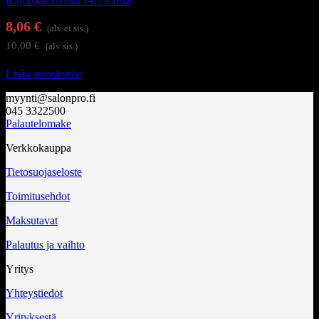
Kampaamoviitta J-05 musta
8,06
€
(alv ei sis.)
10,00
€
(alv sis.)
Lisää ostoskoriin
myynti@salonpro.fi
045 3322500
Palautelomake
Verkkokauppa
Tietosuojaseloste
Toimitusehdot
Maksutavat
Palautus ja vaihto
Yritys
Yhteystiedot
Yrityksestä