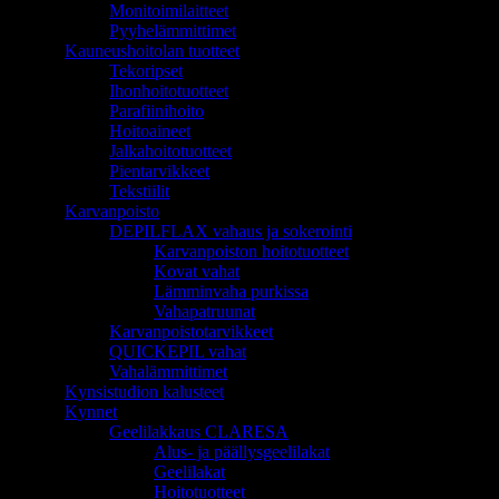
Monitoimilaitteet
Pyyhelämmittimet
Kauneushoitolan tuotteet
Tekoripset
Ihonhoitotuotteet
Parafiinihoito
Hoitoaineet
Jalkahoitotuotteet
Pientarvikkeet
Tekstiilit
Karvanpoisto
DEPILFLAX vahaus ja sokerointi
Karvanpoiston hoitotuotteet
Kovat vahat
Lämminvaha purkissa
Vahapatruunat
Karvanpoistotarvikkeet
QUICKEPIL vahat
Vahalämmittimet
Kynsistudion kalusteet
Kynnet
Geelilakkaus CLARESA
Alus- ja päällysgeelilakat
Geelilakat
Hoitotuotteet