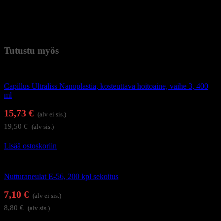
Huomio! Pää myydään ilman jalustaa.
Paino
0,56 kg (kilogramma)
Tutustu myös
Hiustenhoito
Capillus Ultraliss Nanoplastia, kosteuttava hoitoaine, vaihe 3, 400
ml
15,73
€
(alv ei sis.)
19,50
€
(alv sis.)
Lisää ostoskoriin
Kampaamotarvikkeet
Nutturaneulat E-56, 200 kpl sekoitus
7,10
€
(alv ei sis.)
8,80
€
(alv sis.)