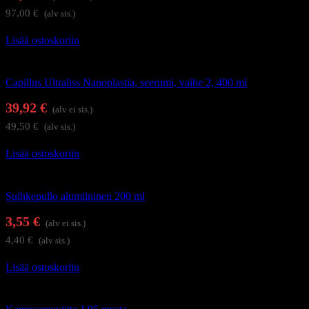
97,00
€
(alv sis.)
Lisää ostoskoriin
Hiustenhoito
Capillus Ultraliss Nanoplastia, seerumi, vaihe 2, 400 ml
39,92
€
(alv ei sis.)
49,50
€
(alv sis.)
Lisää ostoskoriin
Kampaamotarvikkeet
Suihkepullo alumiininen 200 ml
3,55
€
(alv ei sis.)
4,40
€
(alv sis.)
Lisää ostoskoriin
Kampaamotarvikkeet