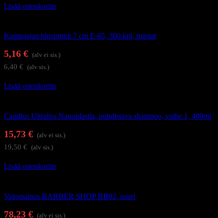
Lisää ostoskoriin
Kampaamotarvikkeet
Kampaajan hiuspinnit 7 cm E-65, 300 kpl, mustat
5,16
€
(alv ei sis.)
6,40
€
(alv sis.)
Lisää ostoskoriin
Hiustenhoito
Capillus Ultraliss Nanoplastia, puhdistava shampoo, vaihe 1, 400ml
15,73
€
(alv ei sis.)
19,50
€
(alv sis.)
Lisää ostoskoriin
Kampaamotarvikkeet
Valomainos BARBER SHOP BB02, suuri
78,23
€
(alv ei sis.)