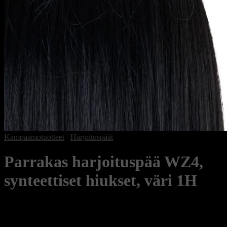
Kampaamotuotteet
/
Harjoituspäät
Parrakas harjoituspää WZ4,
synteettiset hiukset, väri 1H