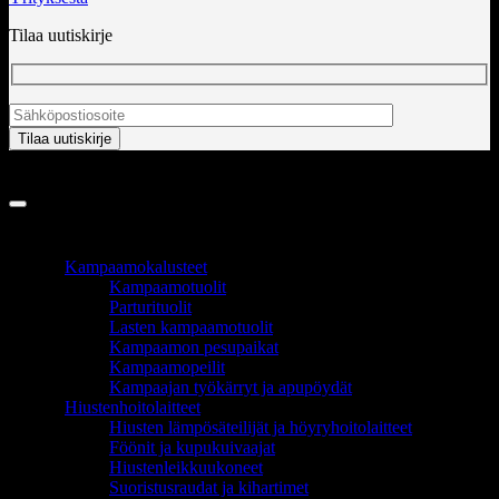
Tilaa uutiskirje
Copyright 2026 ©
InCart OÜ
TUOTEALUEET
Kampaamokalusteet
Kampaamotuolit
Parturituolit
Lasten kampaamotuolit
Kampaamon pesupaikat
Kampaamopeilit
Kampaajan työkärryt ja apupöydät
Hiustenhoitolaitteet
Hiusten lämpösäteilijät ja höyryhoitolaitteet
Föönit ja kupukuivaajat
Hiustenleikkuukoneet
Suoristusraudat ja kihartimet