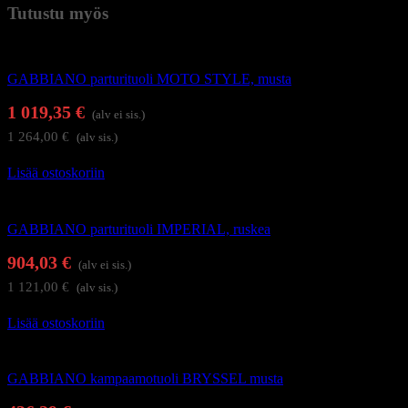
Tutustu myös
Kampaamokalusteet
GABBIANO parturituoli MOTO STYLE, musta
1 019,35
€
(alv ei sis.)
1 264,00
€
(alv sis.)
Lisää ostoskoriin
Kampaamokalusteet
GABBIANO parturituoli IMPERIAL, ruskea
904,03
€
(alv ei sis.)
1 121,00
€
(alv sis.)
Lisää ostoskoriin
Kampaamokalusteet
GABBIANO kampaamotuoli BRYSSEL musta