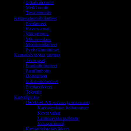
Jalkahoitotuolit
Meikkituolit
Tatuointituolit
Kauneudenhoitolaitteet
Pienlaitteet
Kasvosaunat
Mikrohionta
Mikroneulaus
Monitoimilaitteet
Pyyhelämmittimet
Kauneushoitolan tuotteet
Tekoripset
Ihonhoitotuotteet
Parafiinihoito
Hoitoaineet
Jalkahoitotuotteet
Pientarvikkeet
Tekstiilit
Karvanpoisto
DEPILFLAX vahaus ja sokerointi
Karvanpoiston hoitotuotteet
Kovat vahat
Lämminvaha purkissa
Vahapatruunat
Karvanpoistotarvikkeet