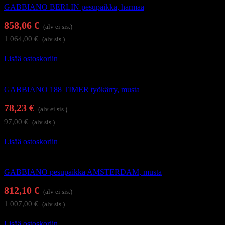
GABBIANO BERLIN pesupaikka, harmaa
858,06
€
(alv ei sis.)
1 064,00
€
(alv sis.)
Lisää ostoskoriin
Kampaajan työkärryt ja apupöydät
GABBIANO 188 TIMER työkärry, musta
78,23
€
(alv ei sis.)
97,00
€
(alv sis.)
Lisää ostoskoriin
Kampaamokalusteet
GABBIANO pesupaikka AMSTERDAM, musta
812,10
€
(alv ei sis.)
1 007,00
€
(alv sis.)
Lisää ostoskoriin