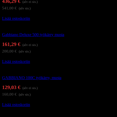
436,29
€
(alv ei sis.)
541,00
€
(alv sis.)
Lisää ostoskoriin
Kampaajan työkärryt ja apupöydät
Gabbiano Deluxe 500 työkärry musta
161,29
€
(alv ei sis.)
200,00
€
(alv sis.)
Lisää ostoskoriin
Kampaajan työkärryt ja apupöydät
GABBIANO 100C työkärry, musta
129,03
€
(alv ei sis.)
160,00
€
(alv sis.)
Lisää ostoskoriin
Kampaamokalusteet