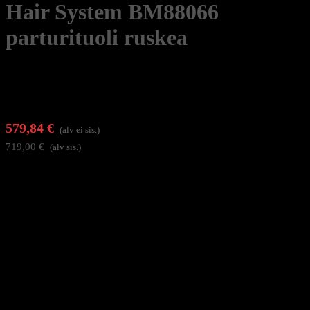
Hair System BM88066
parturituoli ruskea
579,84
€
(alv ei sis.)
719,00
€
(alv sis.)
Elegantti ja käytännöllinen Hair System BM88066parturituoli.
Kestävä nostomekanismi (korkeudensäätö 55-68 cm), kallistettava
selkänoja, säädettävä jalkatuki ja ulosvedettävä niskatuki tarjoavat
erinomaisen säädettävyyden ja asiakasmukavuuden. Ruskea,
mattapintainen keinonahkaverhoilu tyylikkäillä, autoteollisuuden
muotoilua muistuttavilla tikkauksilla. Vankka, pyöreä jalusta ja täysi
kääntymisliike.
Pääominaisuudet:
– Tyyppi: Parturituoli
– Väri: Ruskea verhoilu (mattapinta), tyylikkäät tikkaukset