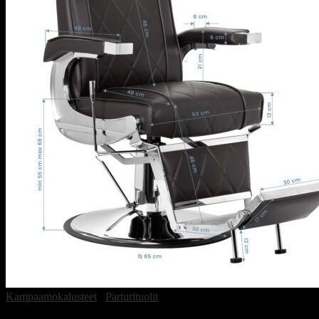
Kampaamokalusteet
/
Parturituolit