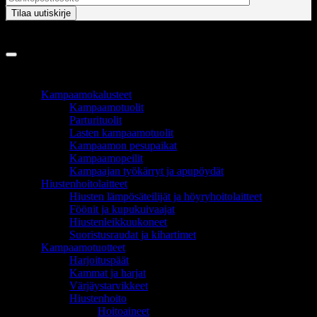
Copyright 2026 ©
InCart OÜ
TUOTEALUEET
Kampaamokalusteet
Kampaamotuolit
Parturituolit
Lasten kampaamotuolit
Kampaamon pesupaikat
Kampaamopeilit
Kampaajan työkärryt ja apupöydät
Hiustenhoitolaitteet
Hiusten lämpösäteilijät ja höyryhoitolaitteet
Föönit ja kupukuivaajat
Hiustenleikkuukoneet
Suoristusraudat ja kihartimet
Kampaamotuotteet
Harjoituspäät
Kammat ja harjat
Värjäystarvikkeet
Hiustenhoito
Hoitoaineet