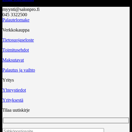
myynti@salonpro.fi
045 3322500
Palautelomake
Verkkokauppa
Tietosuojaseloste
Toimitusehdot
Maksutavat
Palautus ja vaihto
Yritys
Yhteystiedot
Yrityksestä
Tilaa uutiskirje