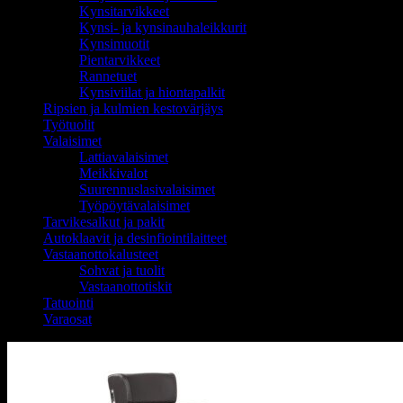
Kynsitarvikkeet
Kynsi- ja kynsinauhaleikkurit
Kynsimuotit
Pientarvikkeet
Rannetuet
Kynsiviilat ja hiontapalkit
Ripsien ja kulmien kestovärjäys
Työtuolit
Valaisimet
Lattiavalaisimet
Meikkivalot
Suurennuslasivalaisimet
Työpöytävalaisimet
Tarvikesalkut ja pakit
Autoklaavit ja desinfiointilaitteet
Vastaanottokalusteet
Sohvat ja tuolit
Vastaanottotiskit
Tatuointi
Varaosat