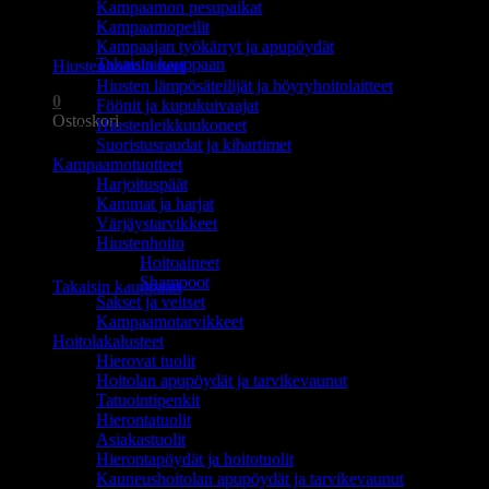
Kampaamon pesupaikat
Ostoskori on tyhjä.
Kampaamopeilit
Kampaajan työkärryt ja apupöydät
Takaisin kauppaan
Hiustenhoitolaitteet
Hiusten lämpösäteilijät ja höyryhoitolaitteet
0
Föönit ja kupukuivaajat
Ostoskori
Hiustenleikkuukoneet
Suoristusraudat ja kihartimet
Kampaamotuotteet
Harjoituspäät
Kammat ja harjat
Värjäystarvikkeet
Hiustenhoito
Ostoskori on tyhjä.
Hoitoaineet
Shampoot
Takaisin kauppaan
Sakset ja veitset
Kampaamotarvikkeet
Hoitolakalusteet
Hierovat tuolit
Hoitolan apupöydät ja tarvikevaunut
Tatuointipenkit
Hierontatuolit
Asiakastuolit
Hierontapöydät ja hoitotuolit
Kauneushoitolan apupöydät ja tarvikevaunut