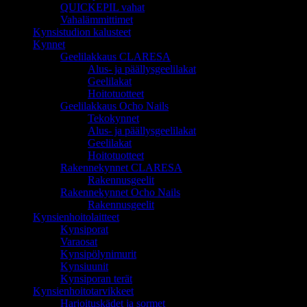
QUICKEPIL vahat
Vahalämmittimet
Kynsistudion kalusteet
Kynnet
Geelilakkaus CLARESA
Alus- ja päällysgeelilakat
Geelilakat
Hoitotuotteet
Geelilakkaus Ocho Nails
Tekokynnet
Alus- ja päällysgeelilakat
Geelilakat
Hoitotuotteet
Rakennekynnet CLARESA
Rakennusgeelit
Rakennekynnet Ocho Nails
Rakennusgeelit
Kynsienhoitolaitteet
Kynsiporat
Varaosat
Kynsipölynimurit
Kynsiuunit
Kynsiporan terät
Kynsienhoitotarvikkeet
Harjoituskädet ja sormet