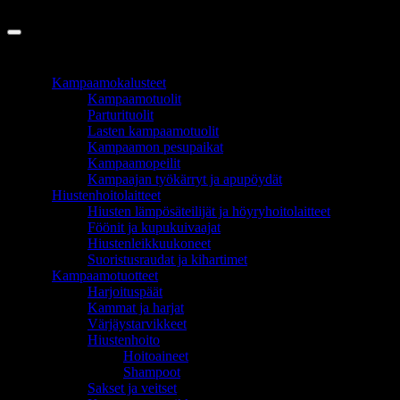
Copyright 2026 ©
InCart OÜ
TUOTEALUEET
Kampaamokalusteet
Kampaamotuolit
Parturituolit
Lasten kampaamotuolit
Kampaamon pesupaikat
Kampaamopeilit
Kampaajan työkärryt ja apupöydät
Hiustenhoitolaitteet
Hiusten lämpösäteilijät ja höyryhoitolaitteet
Föönit ja kupukuivaajat
Hiustenleikkuukoneet
Suoristusraudat ja kihartimet
Kampaamotuotteet
Harjoituspäät
Kammat ja harjat
Värjäystarvikkeet
Hiustenhoito
Hoitoaineet
Shampoot
Sakset ja veitset