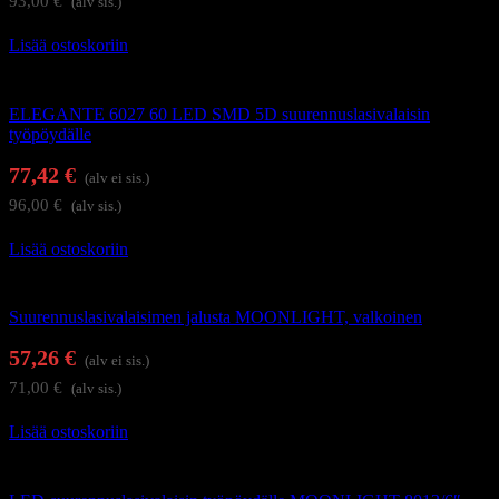
93,00
€
(alv sis.)
Lisää ostoskoriin
Suurennuslasivalaisimet
ELEGANTE 6027 60 LED SMD 5D suurennuslasivalaisin
työpöydälle
77,42
€
(alv ei sis.)
96,00
€
(alv sis.)
Lisää ostoskoriin
Valaisimet
Suurennuslasivalaisimen jalusta MOONLIGHT, valkoinen
57,26
€
(alv ei sis.)
71,00
€
(alv sis.)
Lisää ostoskoriin
Suurennuslasivalaisimet