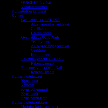
QUICKEPIL vahat
Vahalämmittimet
Kynsistudion kalusteet
Kynnet
Geelilakkaus CLARESA
Alus- ja päällysgeelilakat
Geelilakat
Hoitotuotteet
Geelilakkaus Ocho Nails
Tekokynnet
Alus- ja päällysgeelilakat
Geelilakat
Hoitotuotteet
Rakennekynnet CLARESA
Rakennusgeelit
Rakennekynnet Ocho Nails
Rakennusgeelit
Kynsienhoitolaitteet
Kynsiporat
Varaosat
Kynsipölynimurit
Kynsiuunit
Kynsiporan terät
Kynsienhoitotarvikkeet
Harjoituskädet ja sormet