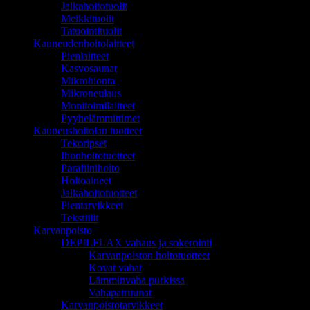
Jalkahoitotuolit
Meikkituolit
Tatuointituolit
Kauneudenhoitolaitteet
Pienlaitteet
Kasvosaunat
Mikrohionta
Mikroneulaus
Monitoimilaitteet
Pyyhelämmittimet
Kauneushoitolan tuotteet
Tekoripset
Ihonhoitotuotteet
Parafiinihoito
Hoitoaineet
Jalkahoitotuotteet
Pientarvikkeet
Tekstiilit
Karvanpoisto
DEPILFLAX vahaus ja sokerointi
Karvanpoiston hoitotuotteet
Kovat vahat
Lämminvaha purkissa
Vahapatruunat
Karvanpoistotarvikkeet