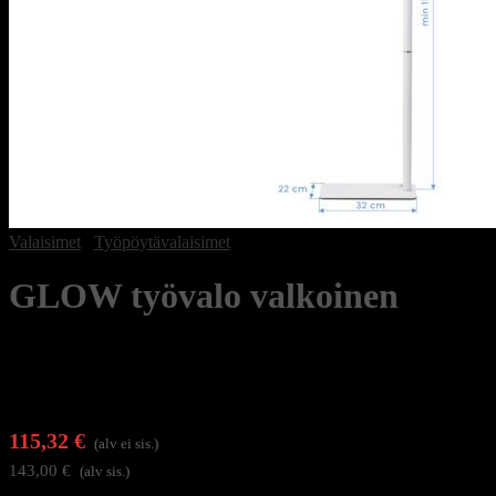
Valaisimet
/
Työpöytävalaisimet
GLOW työvalo valkoinen
115,32
€
(alv ei sis.)
143,00
€
(alv sis.)