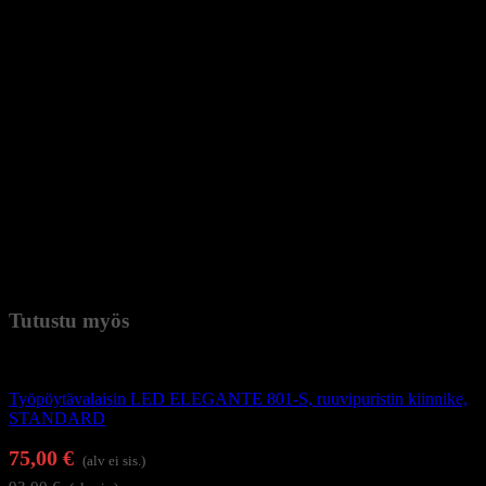
Huomio. Ennen käyttöä lue ohjeet huolellisesti ja kokoa tuote
oikein.
Settiin sisältyy: valaisin, jalustan osat, jalusta, puhelinteline, langaton
kaukosäädin, virtalähde ja virtajohto, käyttöohje.
Tiedot:
Syöttöjännite: 220-240 V
Teho: 31 W
Valon värilämpötila: 3000-6000 K
CRI: RA > 90
Valovirta: 4000 LM
Rungon väri: valkoinen
Takuu: 12 kuukautta
Paino
5 kg (kilogramma)
Tutustu myös
Työpöytävalaisimet
Työpöytävalaisin LED ELEGANTE 801-S, ruuvipuristin kiinnike,
STANDARD
75,00
€
(alv ei sis.)