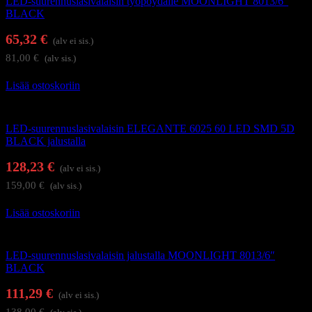
LED-suurennuslasivalaisin työpöydälle MOONLIGHT 8013/6″
BLACK
65,32
€
(alv ei sis.)
81,00
€
(alv sis.)
Lisää ostoskoriin
Suurennuslasivalaisimet
LED-suurennuslasivalaisin ELEGANTE 6025 60 LED SMD 5D
BLACK jalustalla
128,23
€
(alv ei sis.)
159,00
€
(alv sis.)
Lisää ostoskoriin
Suurennuslasivalaisimet
LED-suurennuslasivalaisin jalustalla MOONLIGHT 8013/6″
BLACK
111,29
€
(alv ei sis.)
138,00
€