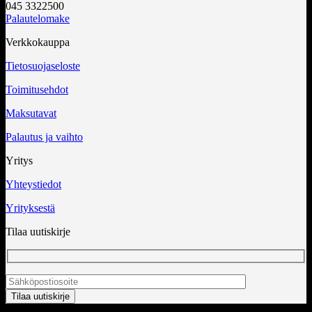
045 3322500
Palautelomake
Verkkokauppa
Tietosuojaseloste
Toimitusehdot
Maksutavat
Palautus ja vaihto
Yritys
Yhteystiedot
Yrityksestä
Tilaa uutiskirje