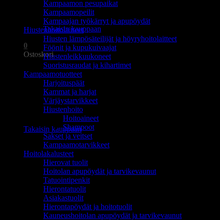
Kampaamon pesupaikat
Ostoskori on tyhjä.
Kampaamopeilit
Kampaajan työkärryt ja apupöydät
Takaisin kauppaan
Hiustenhoitolaitteet
Hiusten lämpösäteilijät ja höyryhoitolaitteet
0
Föönit ja kupukuivaajat
Ostoskori
Hiustenleikkuukoneet
Suoristusraudat ja kihartimet
Kampaamotuotteet
Harjoituspäät
Kammat ja harjat
Värjäystarvikkeet
Hiustenhoito
Ostoskori on tyhjä.
Hoitoaineet
Shampoot
Takaisin kauppaan
Sakset ja veitset
Kampaamotarvikkeet
Hoitolakalusteet
Hierovat tuolit
Hoitolan apupöydät ja tarvikevaunut
Tatuointipenkit
Hierontatuolit
Asiakastuolit
Hierontapöydät ja hoitotuolit
Kauneushoitolan apupöydät ja tarvikevaunut