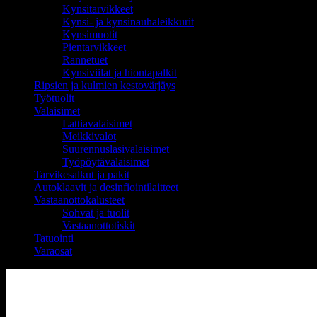
Kynsitarvikkeet
Kynsi- ja kynsinauhaleikkurit
Kynsimuotit
Pientarvikkeet
Rannetuet
Kynsiviilat ja hiontapalkit
Ripsien ja kulmien kestovärjäys
Työtuolit
Valaisimet
Lattiavalaisimet
Meikkivalot
Suurennuslasivalaisimet
Työpöytävalaisimet
Tarvikesalkut ja pakit
Autoklaavit ja desinfiointilaitteet
Vastaanottokalusteet
Sohvat ja tuolit
Vastaanottotiskit
Tatuointi
Varaosat