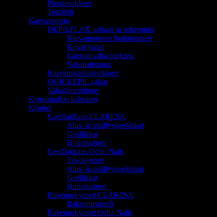
Pientarvikkeet
Tekstiilit
Karvanpoisto
DEPILFLAX vahaus ja sokerointi
Karvanpoiston hoitotuotteet
Kovat vahat
Lämminvaha purkissa
Vahapatruunat
Karvanpoistotarvikkeet
QUICKEPIL vahat
Vahalämmittimet
Kynsistudion kalusteet
Kynnet
Geelilakkaus CLARESA
Alus- ja päällysgeelilakat
Geelilakat
Hoitotuotteet
Geelilakkaus Ocho Nails
Tekokynnet
Alus- ja päällysgeelilakat
Geelilakat
Hoitotuotteet
Rakennekynnet CLARESA
Rakennusgeelit
Rakennekynnet Ocho Nails