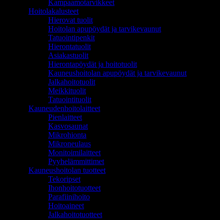
Kampaamotarvikkeet
Hoitolakalusteet
Hierovat tuolit
Hoitolan apupöydät ja tarvikevaunut
Tatuointipenkit
Hierontatuolit
Asiakastuolit
Hierontapöydät ja hoitotuolit
Kauneushoitolan apupöydät ja tarvikevaunut
Jalkahoitotuolit
Meikkituolit
Tatuointituolit
Kauneudenhoitolaitteet
Pienlaitteet
Kasvosaunat
Mikrohionta
Mikroneulaus
Monitoimilaitteet
Pyyhelämmittimet
Kauneushoitolan tuotteet
Tekoripset
Ihonhoitotuotteet
Parafiinihoito
Hoitoaineet
Jalkahoitotuotteet