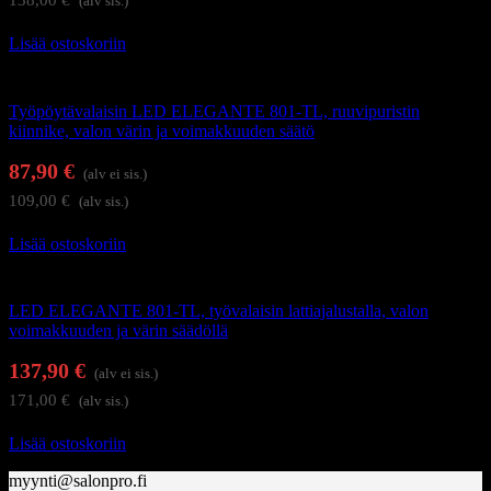
(alv sis.)
Lisää ostoskoriin
Työpöytävalaisimet
Työpöytävalaisin LED ELEGANTE 801-TL, ruuvipuristin
kiinnike, valon värin ja voimakkuuden säätö
87,90
€
(alv ei sis.)
109,00
€
(alv sis.)
Lisää ostoskoriin
Työpöytävalaisimet
LED ELEGANTE 801-TL, työvalaisin lattiajalustalla, valon
voimakkuuden ja värin säädöllä
137,90
€
(alv ei sis.)
171,00
€
(alv sis.)
Lisää ostoskoriin
myynti@salonpro.fi