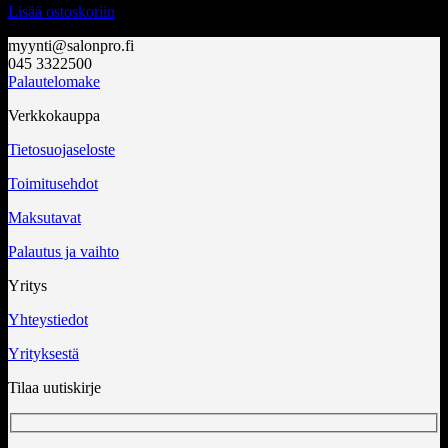
Lisää ostoskoriin
myynti@salonpro.fi
045 3322500
Palautelomake
Verkkokauppa
Tietosuojaseloste
Toimitusehdot
Maksutavat
Palautus ja vaihto
Yritys
Yhteystiedot
Yrityksestä
Tilaa uutiskirje