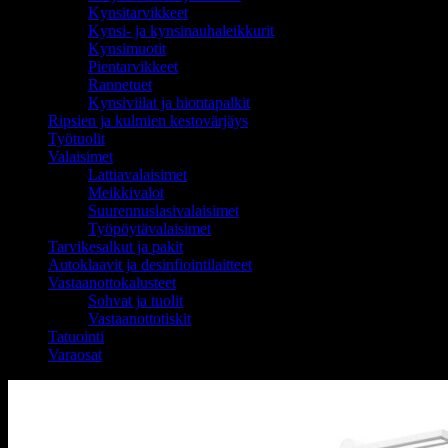
Kynsitarvikkeet
Kynsi- ja kynsinauhaleikkurit
Kynsimuotit
Pientarvikkeet
Rannetuet
Kynsiviilat ja hiontapalkit
Ripsien ja kulmien kestovärjäys
Työtuolit
Valaisimet
Lattiavalaisimet
Meikkivalot
Suurennuslasivalaisimet
Työpöytävalaisimet
Tarvikesalkut ja pakit
Autoklaavit ja desinfiointilaitteet
Vastaanottokalusteet
Sohvat ja tuolit
Vastaanottotiskit
Tatuointi
Varaosat