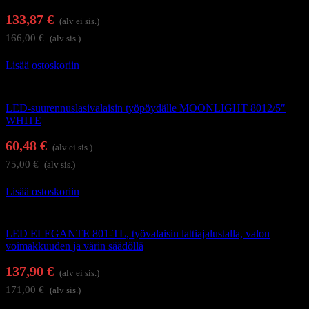
133,87
€
(alv ei sis.)
166,00
€
(alv sis.)
Lisää ostoskoriin
Suurennuslasivalaisimet
LED-suurennuslasivalaisin työpöydälle MOONLIGHT 8012/5″
WHITE
60,48
€
(alv ei sis.)
75,00
€
(alv sis.)
Lisää ostoskoriin
Työpöytävalaisimet
LED ELEGANTE 801-TL, työvalaisin lattiajalustalla, valon
voimakkuuden ja värin säädöllä
137,90
€
(alv ei sis.)
171,00
€
(alv sis.)