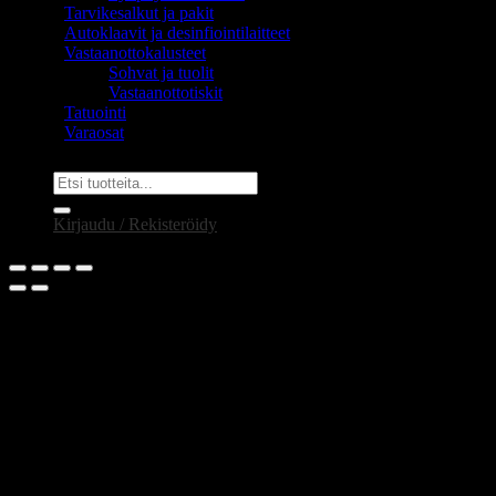
Tarvikesalkut ja pakit
Autoklaavit ja desinfiointilaitteet
Vastaanottokalusteet
Sohvat ja tuolit
Vastaanottotiskit
Tatuointi
Varaosat
Etsi:
Kirjaudu / Rekisteröidy