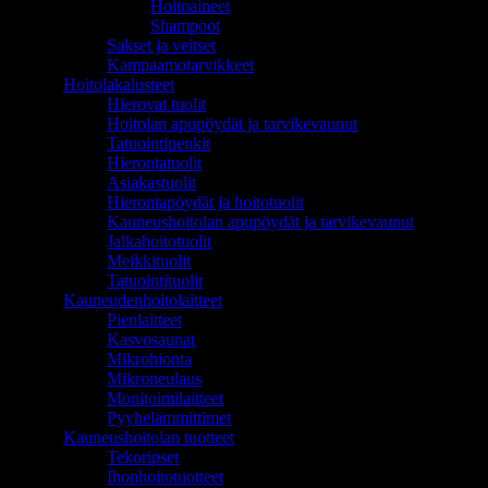
Hoitoaineet
Shampoot
Sakset ja veitset
Kampaamotarvikkeet
Hoitolakalusteet
Hierovat tuolit
Hoitolan apupöydät ja tarvikevaunut
Tatuointipenkit
Hierontatuolit
Asiakastuolit
Hierontapöydät ja hoitotuolit
Kauneushoitolan apupöydät ja tarvikevaunut
Jalkahoitotuolit
Meikkituolit
Tatuointituolit
Kauneudenhoitolaitteet
Pienlaitteet
Kasvosaunat
Mikrohionta
Mikroneulaus
Monitoimilaitteet
Pyyhelämmittimet
Kauneushoitolan tuotteet
Tekoripset
Ihonhoitotuotteet