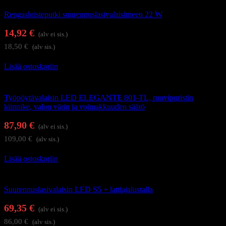
Rengasloisteputki suurennuslasivalaisimeen 22 W
14,92
€
(alv ei sis.)
18,50
€
(alv sis.)
Lisää ostoskoriin
Työpöytävalaisimet
Työpöytävalaisin LED ELEGANTE 801-TL, ruuvipuristin
kiinnike, valon värin ja voimakkuuden säätö
87,90
€
(alv ei sis.)
109,00
€
(alv sis.)
Lisää ostoskoriin
Suurennuslasivalaisimet
Suurennuslasivalaisin LED S5 + lattiajalustalla
69,35
€
(alv ei sis.)
86,00
€
(alv sis.)