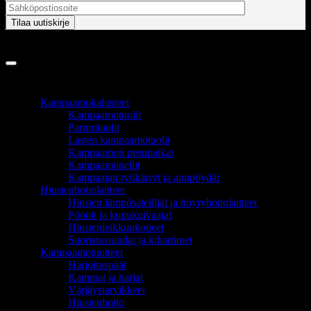
Copyright 2026 ©
InCart OÜ
TUOTEALUEET
Kampaamokalusteet
Kampaamotuolit
Parturituolit
Lasten kampaamotuolit
Kampaamon pesupaikat
Kampaamopeilit
Kampaajan työkärryt ja apupöydät
Hiustenhoitolaitteet
Hiusten lämpösäteilijät ja höyryhoitolaitteet
Föönit ja kupukuivaajat
Hiustenleikkuukoneet
Suoristusraudat ja kihartimet
Kampaamotuotteet
Harjoituspäät
Kammat ja harjat
Värjäystarvikkeet
Hiustenhoito