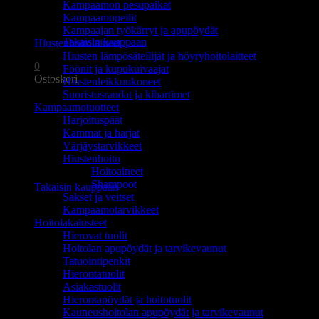
Kampaamon pesupaikat
Ostoskori on tyhjä.
Kampaamopeilit
Kampaajan työkärryt ja apupöydät
Takaisin kauppaan
Hiustenhoitolaitteet
Hiusten lämpösäteilijät ja höyryhoitolaitteet
0
Föönit ja kupukuivaajat
Ostoskori
Hiustenleikkuukoneet
Suoristusraudat ja kihartimet
Kampaamotuotteet
Harjoituspäät
Kammat ja harjat
Värjäystarvikkeet
Hiustenhoito
Ostoskori on tyhjä.
Hoitoaineet
Shampoot
Takaisin kauppaan
Sakset ja veitset
Kampaamotarvikkeet
Hoitolakalusteet
Hierovat tuolit
Hoitolan apupöydät ja tarvikevaunut
Tatuointipenkit
Hierontatuolit
Asiakastuolit
Hierontapöydät ja hoitotuolit
Kauneushoitolan apupöydät ja tarvikevaunut