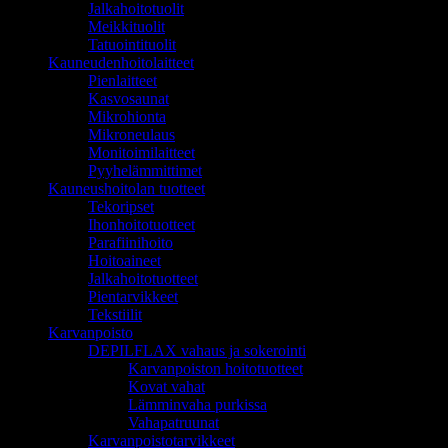
Jalkahoitotuolit
Meikkituolit
Tatuointituolit
Kauneudenhoitolaitteet
Pienlaitteet
Kasvosaunat
Mikrohionta
Mikroneulaus
Monitoimilaitteet
Pyyhelämmittimet
Kauneushoitolan tuotteet
Tekoripset
Ihonhoitotuotteet
Parafiinihoito
Hoitoaineet
Jalkahoitotuotteet
Pientarvikkeet
Tekstiilit
Karvanpoisto
DEPILFLAX vahaus ja sokerointi
Karvanpoiston hoitotuotteet
Kovat vahat
Lämminvaha purkissa
Vahapatruunat
Karvanpoistotarvikkeet