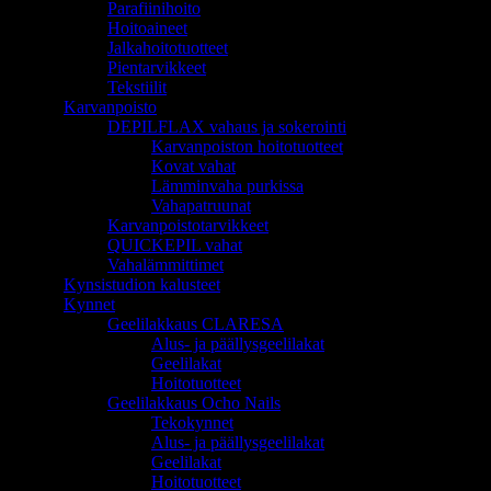
Parafiinihoito
Hoitoaineet
Jalkahoitotuotteet
Pientarvikkeet
Tekstiilit
Karvanpoisto
DEPILFLAX vahaus ja sokerointi
Karvanpoiston hoitotuotteet
Kovat vahat
Lämminvaha purkissa
Vahapatruunat
Karvanpoistotarvikkeet
QUICKEPIL vahat
Vahalämmittimet
Kynsistudion kalusteet
Kynnet
Geelilakkaus CLARESA
Alus- ja päällysgeelilakat
Geelilakat
Hoitotuotteet
Geelilakkaus Ocho Nails
Tekokynnet
Alus- ja päällysgeelilakat
Geelilakat
Hoitotuotteet