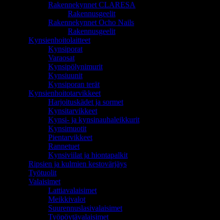
Rakennekynnet CLARESA
Rakennusgeelit
Rakennekynnet Ocho Nails
Rakennusgeelit
Kynsienhoitolaitteet
Kynsiporat
Varaosat
Kynsipölynimurit
Kynsiuunit
Kynsiporan terät
Kynsienhoitotarvikkeet
Harjoituskädet ja sormet
Kynsitarvikkeet
Kynsi- ja kynsinauhaleikkurit
Kynsimuotit
Pientarvikkeet
Rannetuet
Kynsiviilat ja hiontapalkit
Ripsien ja kulmien kestovärjäys
Työtuolit
Valaisimet
Lattiavalaisimet
Meikkivalot
Suurennuslasivalaisimet
Työpöytävalaisimet