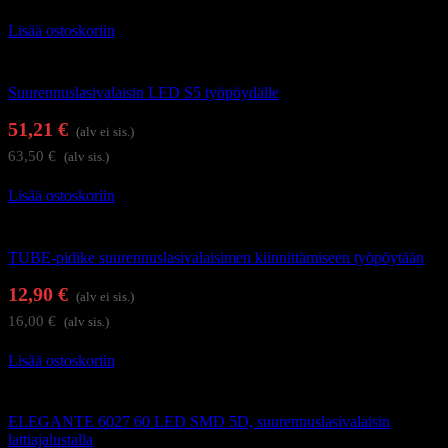
Lisää ostoskoriin
Suurennuslasivalaisimet
Suurennuslasivalaisin LED S5 työpöydälle
51,21
€
(alv ei sis.)
63,50
€
(alv sis.)
Lisää ostoskoriin
Suurennuslasivalaisimet
TUBE-pidike suurennuslasivalaisimen kiinnittämiseen työpöytään
12,90
€
(alv ei sis.)
16,00
€
(alv sis.)
Lisää ostoskoriin
Suurennuslasivalaisimet
ELEGANTE 6027 60 LED SMD 5D, suurennuslasivalaisin
lattiajalustalla