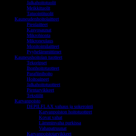
Jalkahoitotuolit
Meikkituolit
Tatuointituolit
Kauneudenhoitolaitteet
Pienlaitteet
Kasvosaunat
Mikrohionta
Mikroneulaus
Monitoimilaitteet
Pyyhelämmittimet
Kauneushoitolan tuotteet
Tekoripset
Ihonhoitotuotteet
Parafiinihoito
Hoitoaineet
Jalkahoitotuotteet
Pientarvikkeet
Tekstiilit
Karvanpoisto
DEPILFLAX vahaus ja sokerointi
Karvanpoiston hoitotuotteet
Kovat vahat
Lämminvaha purkissa
Vahapatruunat
Karvanpoistotarvikkeet