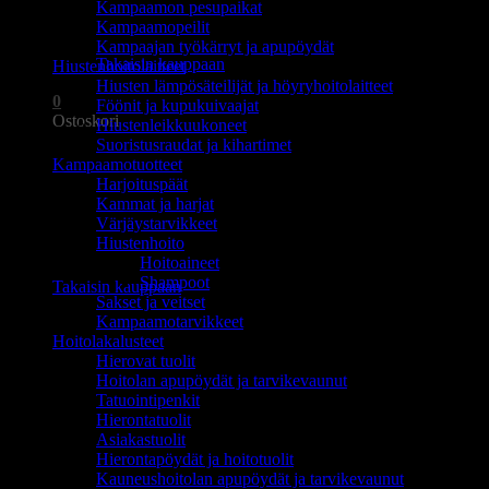
Kampaamon pesupaikat
Ostoskori on tyhjä.
Kampaamopeilit
Kampaajan työkärryt ja apupöydät
Takaisin kauppaan
Hiustenhoitolaitteet
Hiusten lämpösäteilijät ja höyryhoitolaitteet
0
Föönit ja kupukuivaajat
Ostoskori
Hiustenleikkuukoneet
Suoristusraudat ja kihartimet
Kampaamotuotteet
Harjoituspäät
Kammat ja harjat
Värjäystarvikkeet
Hiustenhoito
Ostoskori on tyhjä.
Hoitoaineet
Shampoot
Takaisin kauppaan
Sakset ja veitset
Kampaamotarvikkeet
Hoitolakalusteet
Hierovat tuolit
Hoitolan apupöydät ja tarvikevaunut
Tatuointipenkit
Hierontatuolit
Asiakastuolit
Hierontapöydät ja hoitotuolit
Kauneushoitolan apupöydät ja tarvikevaunut