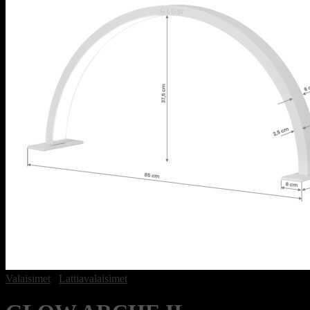
Valaisimet
/
Lattiavalaisimet