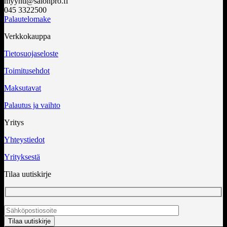
myynti@salonpro.fi
045 3322500
Palautelomake
Verkkokauppa
Tietosuojaseloste
Toimitusehdot
Maksutavat
Palautus ja vaihto
Yritys
Yhteystiedot
Yrityksestä
Tilaa uutiskirje