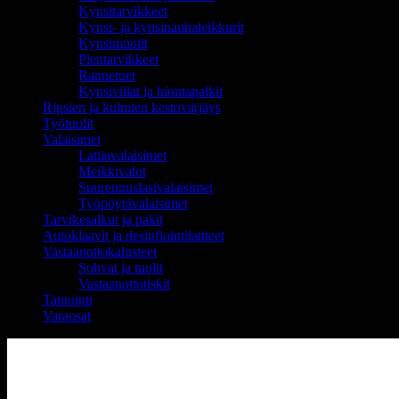
Kynsitarvikkeet
Kynsi- ja kynsinauhaleikkurit
Kynsimuotit
Pientarvikkeet
Rannetuet
Kynsiviilat ja hiontapalkit
Ripsien ja kulmien kestovärjäys
Työtuolit
Valaisimet
Lattiavalaisimet
Meikkivalot
Suurennuslasivalaisimet
Työpöytävalaisimet
Tarvikesalkut ja pakit
Autoklaavit ja desinfiointilaitteet
Vastaanottokalusteet
Sohvat ja tuolit
Vastaanottotiskit
Tatuointi
Varaosat