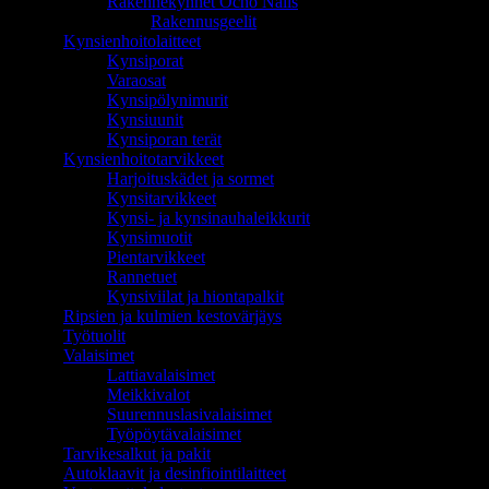
Rakennekynnet Ocho Nails
Rakennusgeelit
Kynsienhoitolaitteet
Kynsiporat
Varaosat
Kynsipölynimurit
Kynsiuunit
Kynsiporan terät
Kynsienhoitotarvikkeet
Harjoituskädet ja sormet
Kynsitarvikkeet
Kynsi- ja kynsinauhaleikkurit
Kynsimuotit
Pientarvikkeet
Rannetuet
Kynsiviilat ja hiontapalkit
Ripsien ja kulmien kestovärjäys
Työtuolit
Valaisimet
Lattiavalaisimet
Meikkivalot
Suurennuslasivalaisimet
Työpöytävalaisimet
Tarvikesalkut ja pakit
Autoklaavit ja desinfiointilaitteet