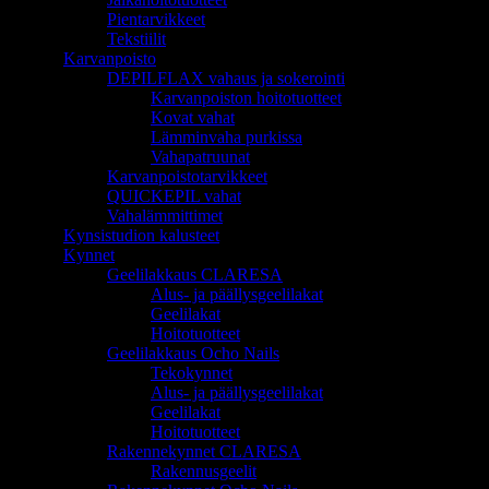
Pientarvikkeet
Tekstiilit
Karvanpoisto
DEPILFLAX vahaus ja sokerointi
Karvanpoiston hoitotuotteet
Kovat vahat
Lämminvaha purkissa
Vahapatruunat
Karvanpoistotarvikkeet
QUICKEPIL vahat
Vahalämmittimet
Kynsistudion kalusteet
Kynnet
Geelilakkaus CLARESA
Alus- ja päällysgeelilakat
Geelilakat
Hoitotuotteet
Geelilakkaus Ocho Nails
Tekokynnet
Alus- ja päällysgeelilakat
Geelilakat
Hoitotuotteet
Rakennekynnet CLARESA
Rakennusgeelit