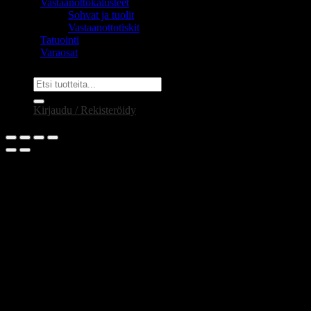
Vastaanottokalusteet
Sohvat ja tuolit
Vastaanottotiskit
Tatuointi
Varaosat
Etsi:
Kirjaudu / Rekisteröidy