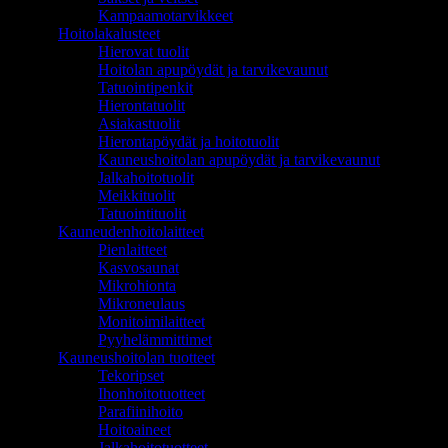
Kampaamotarvikkeet
Hoitolakalusteet
Hierovat tuolit
Hoitolan apupöydät ja tarvikevaunut
Tatuointipenkit
Hierontatuolit
Asiakastuolit
Hierontapöydät ja hoitotuolit
Kauneushoitolan apupöydät ja tarvikevaunut
Jalkahoitotuolit
Meikkituolit
Tatuointituolit
Kauneudenhoitolaitteet
Pienlaitteet
Kasvosaunat
Mikrohionta
Mikroneulaus
Monitoimilaitteet
Pyyhelämmittimet
Kauneushoitolan tuotteet
Tekoripset
Ihonhoitotuotteet
Parafiinihoito
Hoitoaineet
Jalkahoitotuotteet