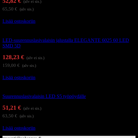
52,82
€
(alv ei sis.)
65,50
€
(alv sis.)
Lisää ostoskoriin
Suurennuslasivalaisimet
LED-suurennuslasivalaisin jalustalla ELEGANTE 6025 60 LED
SMD 5D
128,23
€
(alv ei sis.)
159,00
€
(alv sis.)
Lisää ostoskoriin
Suurennuslasivalaisimet
Suurennuslasivalaisin LED S5 työpöydälle
51,21
€
(alv ei sis.)
63,50
€
(alv sis.)
Lisää ostoskoriin