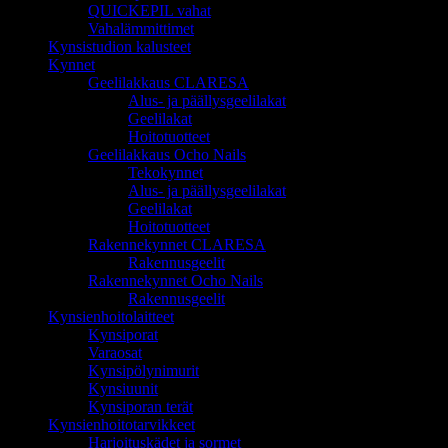
QUICKEPIL vahat
Vahalämmittimet
Kynsistudion kalusteet
Kynnet
Geelilakkaus CLARESA
Alus- ja päällysgeelilakat
Geelilakat
Hoitotuotteet
Geelilakkaus Ocho Nails
Tekokynnet
Alus- ja päällysgeelilakat
Geelilakat
Hoitotuotteet
Rakennekynnet CLARESA
Rakennusgeelit
Rakennekynnet Ocho Nails
Rakennusgeelit
Kynsienhoitolaitteet
Kynsiporat
Varaosat
Kynsipölynimurit
Kynsiuunit
Kynsiporan terät
Kynsienhoitotarvikkeet
Harjoituskädet ja sormet