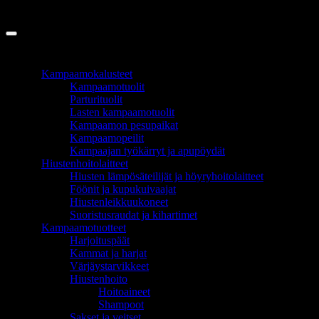
Copyright 2026 ©
InCart OÜ
TUOTEALUEET
Kampaamokalusteet
Kampaamotuolit
Parturituolit
Lasten kampaamotuolit
Kampaamon pesupaikat
Kampaamopeilit
Kampaajan työkärryt ja apupöydät
Hiustenhoitolaitteet
Hiusten lämpösäteilijät ja höyryhoitolaitteet
Föönit ja kupukuivaajat
Hiustenleikkuukoneet
Suoristusraudat ja kihartimet
Kampaamotuotteet
Harjoituspäät
Kammat ja harjat
Värjäystarvikkeet
Hiustenhoito
Hoitoaineet
Shampoot
Sakset ja veitset