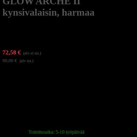
GLOW ARCHE II
kynsivalaisin, harmaa
72,58
€
(alv ei sis.)
90,00
€
(alv sis.)
Glow Arche IIvalaisin on suunniteltu tarkkuutta vaativiin
palveluihin, kuten kynsien muotoiluun, kestomeikkiin tai ripsien
pidennyksiin. Kaaren muotoisessa päässä on 582 LED-diodia, jotka
tarjoavat tasaisen ja varjottoman valaistuksen koko hoitoalueelle.
Valaisimen maitomainen pinta hajottaa valoa tehokkaasti, mikä
minimoi silmien rasituksen pitkäaikaisen käytön aikana. Valon
voimakkuutta säädetään kätevästi virtajohdossa olevalla
kaukosäätimellä. Harmaa, minimalistinen muotoilu sopii tyylikkäästi
hoitotilaan.
Varastossa
|
Toimitusaika: 5-10 työpäivää