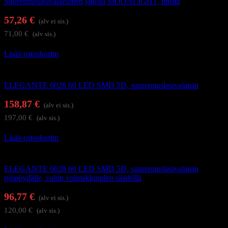
Suurennuslasivalaisimen jalusta MOONLIGHT, musta
57,26
€
(alv ei sis.)
71,00
€
(alv sis.)
Lisää ostoskoriin
Suurennuslasivalaisimet
ELEGANTE 6028 60 LED SMD 5D, suurennuslasivalaisin
158,87
€
(alv ei sis.)
197,00
€
(alv sis.)
Lisää ostoskoriin
Suurennuslasivalaisimet
ELEGANTE 6028 60 LED SMD 5D, suurennuslasivalaisin
työpöydälle, valon voimakkuuden säädöllä
96,77
€
(alv ei sis.)
120,00
€
(alv sis.)