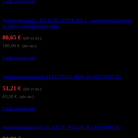
Lisää ostoskoriin
Työpöytävalaisimet
Työpöytävalaisin LED ELEGANTE 801-L, ruuvipuristin kiinnike
ja valon voimakkuuden säätö
80,65
€
(alv ei sis.)
100,00
€
(alv sis.)
Lisää ostoskoriin
Suurennuslasivalaisimet
Suurennuslasivalaisin ELEGANTE MINI 30 LED SMD 5D
51,21
€
(alv ei sis.)
63,50
€
(alv sis.)
Lisää ostoskoriin
Suurennuslasivalaisimet
Suurennusvalaisin ELEGANTE 2014-2R 30 LED SMD 5D