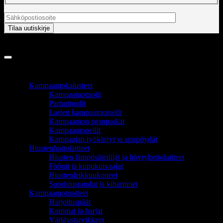
Copyright 2026 ©
InCart OÜ
TUOTEALUEET
Kampaamokalusteet
Kampaamotuolit
Parturituolit
Lasten kampaamotuolit
Kampaamon pesupaikat
Kampaamopeilit
Kampaajan työkärryt ja apupöydät
Hiustenhoitolaitteet
Hiusten lämpösäteilijät ja höyryhoitolaitteet
Föönit ja kupukuivaajat
Hiustenleikkuukoneet
Suoristusraudat ja kihartimet
Kampaamotuotteet
Harjoituspäät
Kammat ja harjat
Värjäystarvikkeet