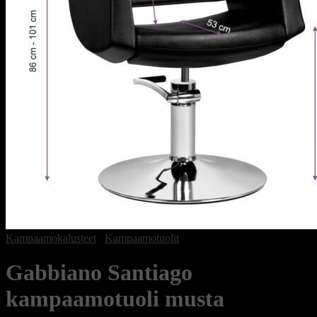
Kampaamokalusteet
/
Kampaamotuolit
Gabbiano Santiago
kampaamotuoli musta