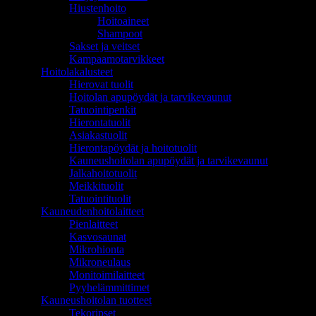
Hiustenhoito
Hoitoaineet
Shampoot
Sakset ja veitset
Kampaamotarvikkeet
Hoitolakalusteet
Hierovat tuolit
Hoitolan apupöydät ja tarvikevaunut
Tatuointipenkit
Hierontatuolit
Asiakastuolit
Hierontapöydät ja hoitotuolit
Kauneushoitolan apupöydät ja tarvikevaunut
Jalkahoitotuolit
Meikkituolit
Tatuointituolit
Kauneudenhoitolaitteet
Pienlaitteet
Kasvosaunat
Mikrohionta
Mikroneulaus
Monitoimilaitteet
Pyyhelämmittimet
Kauneushoitolan tuotteet
Tekoripset