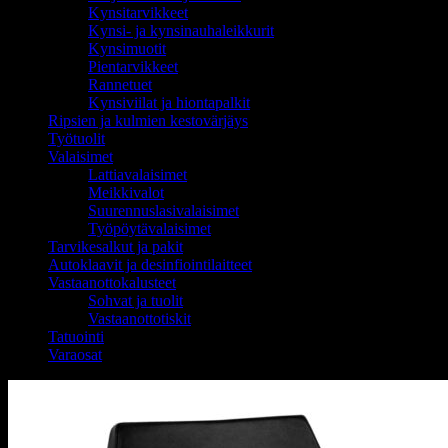
Kynsitarvikkeet
Kynsi- ja kynsinauhaleikkurit
Kynsimuotit
Pientarvikkeet
Rannetuet
Kynsiviilat ja hiontapalkit
Ripsien ja kulmien kestovärjäys
Työtuolit
Valaisimet
Lattiavalaisimet
Meikkivalot
Suurennuslasivalaisimet
Työpöytävalaisimet
Tarvikesalkut ja pakit
Autoklaavit ja desinfiointilaitteet
Vastaanottokalusteet
Sohvat ja tuolit
Vastaanottotiskit
Tatuointi
Varaosat