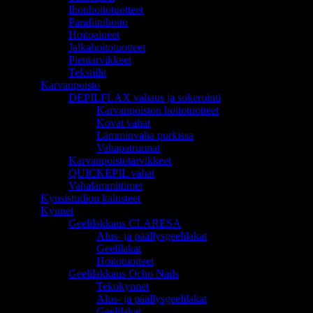
Ihonhoitotuotteet
Parafiinihoito
Hoitoaineet
Jalkahoitotuotteet
Pientarvikkeet
Tekstiilit
Karvanpoisto
DEPILFLAX vahaus ja sokerointi
Karvanpoiston hoitotuotteet
Kovat vahat
Lämminvaha purkissa
Vahapatruunat
Karvanpoistotarvikkeet
QUICKEPIL vahat
Vahalämmittimet
Kynsistudion kalusteet
Kynnet
Geelilakkaus CLARESA
Alus- ja päällysgeelilakat
Geelilakat
Hoitotuotteet
Geelilakkaus Ocho Nails
Tekokynnet
Alus- ja päällysgeelilakat
Geelilakat