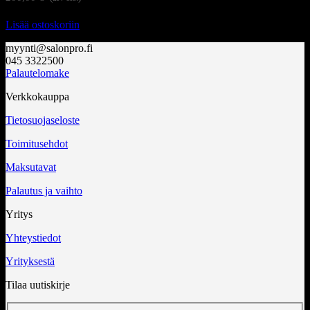
Lisää ostoskoriin
myynti@salonpro.fi
045 3322500
Palautelomake
Verkkokauppa
Tietosuojaseloste
Toimitusehdot
Maksutavat
Palautus ja vaihto
Yritys
Yhteystiedot
Yrityksestä
Tilaa uutiskirje