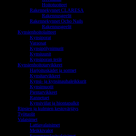
Hoitotuotteet
Rakennekynnet CLARESA
Rakennusgeelit
Rakennekynnet Ocho Nails
Rakennusgeelit
Kynsienhoitolaitteet
Kynsiporat
Varaosat
Kynsipölynimurit
Kynsiuunit
Kynsiporan terät
Kynsienhoitotarvikkeet
Harjoituskädet ja sormet
Kynsitarvikkeet
Kynsi- ja kynsinauhaleikkurit
Kynsimuotit
Pientarvikkeet
Rannetuet
Kynsiviilat ja hiontapalkit
Ripsien ja kulmien kestovärjäys
Työtuolit
Valaisimet
Lattiavalaisimet
Meikkivalot
Suurennuslasivalaisimet