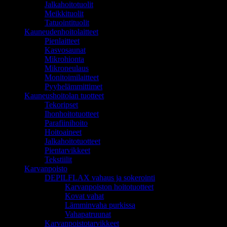
Jalkahoitotuolit
Meikkituolit
Tatuointituolit
Kauneudenhoitolaitteet
Pienlaitteet
Kasvosaunat
Mikrohionta
Mikroneulaus
Monitoimilaitteet
Pyyhelämmittimet
Kauneushoitolan tuotteet
Tekoripset
Ihonhoitotuotteet
Parafiinihoito
Hoitoaineet
Jalkahoitotuotteet
Pientarvikkeet
Tekstiilit
Karvanpoisto
DEPILFLAX vahaus ja sokerointi
Karvanpoiston hoitotuotteet
Kovat vahat
Lämminvaha purkissa
Vahapatruunat
Karvanpoistotarvikkeet