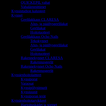
QUICKEPIL vahat
Vahalämmittimet
Kynsistudion kalusteet
Kynnet
Geelilakkaus CLARESA
Alus- ja päällysgeelilakat
Geelilakat
Hoitotuotteet
Geelilakkaus Ocho Nails
Tekokynnet
Alus- ja päällysgeelilakat
Geelilakat
Hoitotuotteet
Rakennekynnet CLARESA
Rakennusgeelit
Rakennekynnet Ocho Nails
Rakennusgeelit
Kynsienhoitolaitteet
Kynsiporat
Varaosat
Kynsipölynimurit
Kynsiuunit
Kynsiporan terät
Kynsienhoitotarvikkeet
Harjoituskädet ja sormet