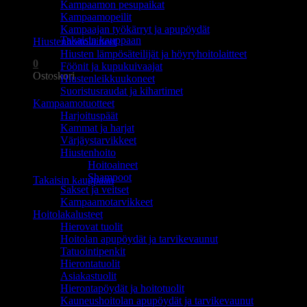
Kampaamon pesupaikat
Ostoskori on tyhjä.
Kampaamopeilit
Kampaajan työkärryt ja apupöydät
Takaisin kauppaan
Hiustenhoitolaitteet
Hiusten lämpösäteilijät ja höyryhoitolaitteet
0
Föönit ja kupukuivaajat
Ostoskori
Hiustenleikkuukoneet
Suoristusraudat ja kihartimet
Kampaamotuotteet
Harjoituspäät
Kammat ja harjat
Värjäystarvikkeet
Hiustenhoito
Ostoskori on tyhjä.
Hoitoaineet
Shampoot
Takaisin kauppaan
Sakset ja veitset
Kampaamotarvikkeet
Hoitolakalusteet
Hierovat tuolit
Hoitolan apupöydät ja tarvikevaunut
Tatuointipenkit
Hierontatuolit
Asiakastuolit
Hierontapöydät ja hoitotuolit
Kauneushoitolan apupöydät ja tarvikevaunut