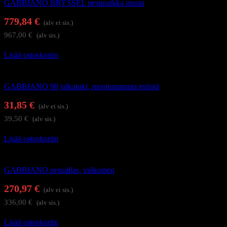
GABBIANO BRYSSEL pesupaikka musta
779,84
€
(alv ei sis.)
967,00
€
(alv sis.)
Lisää ostoskoriin
Kampaamokalusteet
GABBIANO 90 jalkatuki, ruostumatonta terästä
31,85
€
(alv ei sis.)
39,50
€
(alv sis.)
Lisää ostoskoriin
Kampaamokalusteet
GABBIANO pesuallas, valkoinen
270,97
€
(alv ei sis.)
336,00
€
(alv sis.)
Lisää ostoskoriin