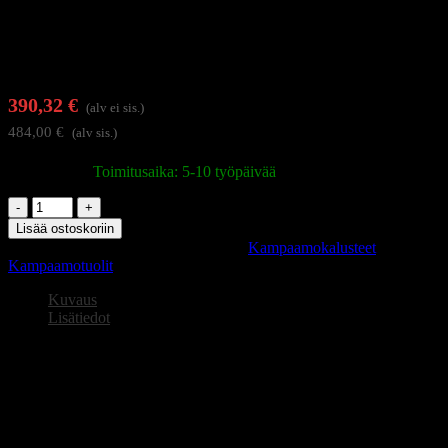
390,32
€
(alv ei sis.)
484,00
€
(alv sis.)
Varastossa
|
Toimitusaika: 5-10 työpäivää
Gabbiano
Santiago
Lisää ostoskoriin
kampaamotuoli
Tuotetunnus (SKU):
138338
Osastot:
Kampaamokalusteet
,
musta
Kampaamotuolit
määrä
Kuvaus
Lisätiedot
Gabbiano Santiago kampaamotuoli musta.
Moderni kampaamotuoli.
Korkeuden säätö. Erittäin vakaa ja vankka. Verhoilu
korkealaatuisesta mustasta tekonahasta.