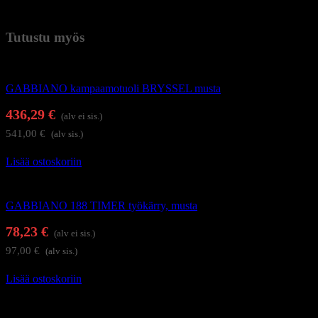
Paino
30 kg (kilogramma)
Tutustu myös
Kampaamokalusteet
GABBIANO kampaamotuoli BRYSSEL musta
436,29
€
(alv ei sis.)
541,00
€
(alv sis.)
Lisää ostoskoriin
Kampaajan työkärryt ja apupöydät
GABBIANO 188 TIMER työkärry, musta
78,23
€
(alv ei sis.)
97,00
€
(alv sis.)
Lisää ostoskoriin
Kampaamokalusteet