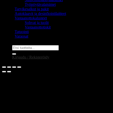
Työpöytävalaisimet
Tarvikesalkut ja pakit
Autoklaavit ja desinfiointilaitteet
Vastaanottokalusteet
Sohvat ja tuolit
Vastaanottotiskit
Tatuointi
Varaosat
Etsi:
Kirjaudu / Rekisteröidy