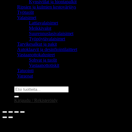
Kynsiviilat ja hiontapalkit
Ripsien ja kulmien kestovärjäys
Työtuolit
Valaisimet
Lattiavalaisimet
Meikkivalot
Suurennuslasivalaisimet
Työpöytävalaisimet
Tarvikesalkut ja pakit
Autoklaavit ja desinfiointilaitteet
Vastaanottokalusteet
Sohvat ja tuolit
Vastaanottotiskit
Tatuointi
Varaosat
Etsi:
Kirjaudu / Rekisteröidy