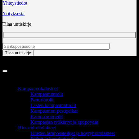
Yhteystiedot
Yrityksestä
Tilaa uutiskirje
Copyright 2026 ©
InCart OÜ
TUOTEALUEET
Kampaamokalusteet
Kampaamotuolit
Parturituolit
Lasten kampaamotuolit
Kampaamon pesupaikat
Kampaamopeilit
Kampaajan työkärryt ja apupöydät
Hiustenhoitolaitteet
Hiusten lämpösäteilijät ja höyryhoitolaitteet
Föönit ja kupukuivaajat