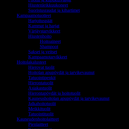
Hiustenleikkuukoneet
Suoristusraudat ja kihartimet
Kampaamotuotteet
Harjoituspäät
Kammat ja harjat
Värjäystarvikkeet
Hiustenhoito
Hoitoaineet
Shampoot
Sakset ja veitset
Kampaamotarvikkeet
Hoitolakalusteet
Hierovat tuolit
Hoitolan apupöydät ja tarvikevaunut
Tatuointipenkit
Hierontatuolit
Asiakastuolit
Hierontapöydät ja hoitotuolit
Kauneushoitolan apupöydät ja tarvikevaunut
Jalkahoitotuolit
Meikkituolit
Tatuointituolit
Kauneudenhoitolaitteet
Pienlaitteet