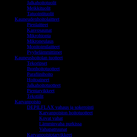
Jalkahoitotuolit
Meikkituolit
Tatuointituolit
Kauneudenhoitolaitteet
Pienlaitteet
Kasvosaunat
Mikrohionta
Mikroneulaus
Monitoimilaitteet
Pyyhelämmittimet
Kauneushoitolan tuotteet
Tekoripset
Ihonhoitotuotteet
Parafiinihoito
Hoitoaineet
Jalkahoitotuotteet
Pientarvikkeet
Tekstiilit
Karvanpoisto
DEPILFLAX vahaus ja sokerointi
Karvanpoiston hoitotuotteet
Kovat vahat
Lämminvaha purkissa
Vahapatruunat
Karvanpoistotarvikkeet