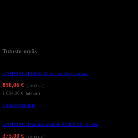
Verhoilun väri: tummanruskea
Rungon väri: musta
Mitat: ilmoitettu tuotekuvissa
Paino
33 kg (kilogramma)
Tutustu myös
Kampaamokalusteet
GABBIANO BERLIN pesupaikka, harmaa
858,06
€
(alv ei sis.)
1 064,00
€
(alv sis.)
Lisää ostoskoriin
Kampaamokalusteet
GABBIANO kampaamotuoli ANKARA, ruskea
375,00
€
(alv ei sis.)