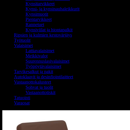
Kynsitarvikkeet
Kynsi- ja kynsinauhaleikkurit
Kynsimuotit
Pientarvikkeet
Rannetuet
Kynsiviilat ja hiontapalkit
Ripsien ja kulmien kestovärjäys
Työtuolit
Valaisimet
Lattiavalaisimet
Meikkivalot
Suurennuslasivalaisimet
Työpöytävalaisimet
Tarvikesalkut ja pakit
Autoklaavit ja desinfiointilaitteet
Vastaanottokalusteet
Sohvat ja tuolit
Vastaanottotiskit
Tatuointi
Varaosat