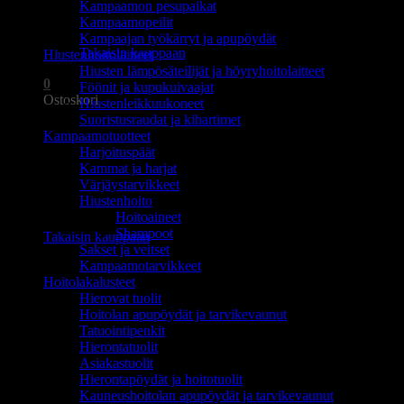
Kampaamon pesupaikat
Ostoskori on tyhjä.
Kampaamopeilit
Kampaajan työkärryt ja apupöydät
Takaisin kauppaan
Hiustenhoitolaitteet
Hiusten lämpösäteilijät ja höyryhoitolaitteet
0
Föönit ja kupukuivaajat
Ostoskori
Hiustenleikkuukoneet
Suoristusraudat ja kihartimet
Kampaamotuotteet
Harjoituspäät
Kammat ja harjat
Värjäystarvikkeet
Hiustenhoito
Ostoskori on tyhjä.
Hoitoaineet
Shampoot
Takaisin kauppaan
Sakset ja veitset
Kampaamotarvikkeet
Hoitolakalusteet
Hierovat tuolit
Hoitolan apupöydät ja tarvikevaunut
Tatuointipenkit
Hierontatuolit
Asiakastuolit
Hierontapöydät ja hoitotuolit
Kauneushoitolan apupöydät ja tarvikevaunut