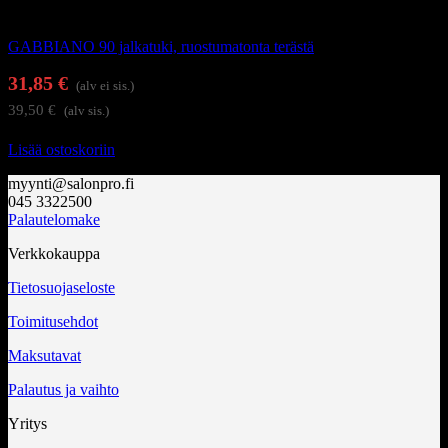
Kampaamokalusteet
GABBIANO 90 jalkatuki, ruostumatonta terästä
31,85
€
(alv ei sis.)
39,50
€
(alv sis.)
Lisää ostoskoriin
myynti@salonpro.fi
045 3322500
Palautelomake
Verkkokauppa
Tietosuojaseloste
Toimitusehdot
Maksutavat
Palautus ja vaihto
Yritys