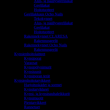
Alus- ja päällysgeelilakat
Geelilakat
Hoitotuotteet
Geelilakkaus Ocho Nails
Tekokynnet
Alus- ja päällysgeelilakat
Geelilakat
Hoitotuotteet
Rakennekynnet CLARESA
Rakennusgeelit
Rakennekynnet Ocho Nails
Rakennusgeelit
Kynsienhoitolaitteet
Kynsiporat
Varaosat
Kynsipölynimurit
Kynsiuunit
Kynsiporan terät
Kynsienhoitotarvikkeet
Harjoituskädet ja sormet
Kynsitarvikkeet
Kynsi- ja kynsinauhaleikkurit
Kynsimuotit
Pientarvikkeet
Rannetuet