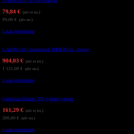
GABBIANO 8-139 työkärry
79,84
€
(alv ei sis.)
99,00
€
(alv sis.)
Lisää ostoskoriin
Kampaamokalusteet
GABBIANO parturituoli IMPERIAL, ruskea
904,03
€
(alv ei sis.)
1 121,00
€
(alv sis.)
Lisää ostoskoriin
Kampaajan työkärryt ja apupöydät
Gabbiano Deluxe 500 työkärry musta
161,29
€
(alv ei sis.)
200,00
€
(alv sis.)
Lisää ostoskoriin