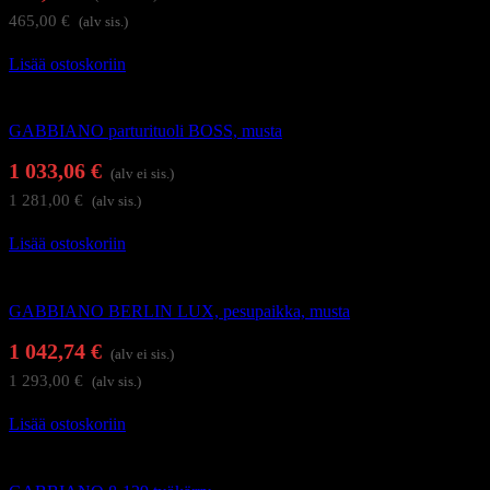
465,00
€
(alv sis.)
Lisää ostoskoriin
Kampaamokalusteet
GABBIANO parturituoli BOSS, musta
1 033,06
€
(alv ei sis.)
1 281,00
€
(alv sis.)
Lisää ostoskoriin
Kampaamokalusteet
GABBIANO BERLIN LUX, pesupaikka, musta
1 042,74
€
(alv ei sis.)
1 293,00
€
(alv sis.)
Lisää ostoskoriin
Kampaajan työkärryt ja apupöydät