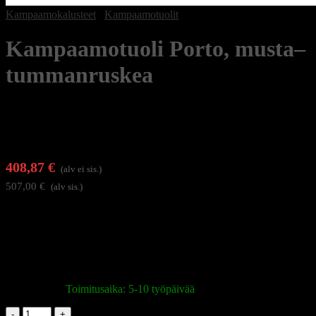
Kampaamokalusteet
/
Kampaamotuolit
Kampaamotuoli Porto, musta–
tummanruskea
408,87
€
(alv ei sis.)
507,00
€
(alv sis.)
Näyttävä ja käytännöllinen kampaamotuoli, jossa yhdistyvät
toiminnallisuus ja elegantti muotoilu. Istuimen korkeudensäätö, mikä
parantaa sekä asiakkaan että kampaajan työskentelymukavuutta.
Huoliteltu ulkoasu tekee tuolista sisustuksellisen katseenvangitsijan
jokaiseen salonkiin.
Varastossa
|
Toimitusaika: 5-10 työpäivää
Kampaamotuoli