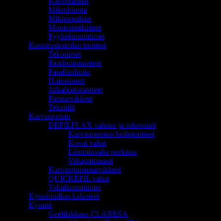
Kasvosaunat
Mikrohionta
Mikroneulaus
Monitoimilaitteet
Pyyhelämmittimet
Kauneushoitolan tuotteet
Tekoripset
Ihonhoitotuotteet
Parafiinihoito
Hoitoaineet
Jalkahoitotuotteet
Pientarvikkeet
Tekstiilit
Karvanpoisto
DEPILFLAX vahaus ja sokerointi
Karvanpoiston hoitotuotteet
Kovat vahat
Lämminvaha purkissa
Vahapatruunat
Karvanpoistotarvikkeet
QUICKEPIL vahat
Vahalämmittimet
Kynsistudion kalusteet
Kynnet
Geelilakkaus CLARESA