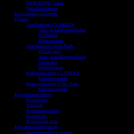
QUICKEPIL vahat
Vahalämmittimet
Kynsistudion kalusteet
Kynnet
Geelilakkaus CLARESA
Alus- ja päällysgeelilakat
Geelilakat
Hoitotuotteet
Geelilakkaus Ocho Nails
Tekokynnet
Alus- ja päällysgeelilakat
Geelilakat
Hoitotuotteet
Rakennekynnet CLARESA
Rakennusgeelit
Rakennekynnet Ocho Nails
Rakennusgeelit
Kynsienhoitolaitteet
Kynsiporat
Varaosat
Kynsipölynimurit
Kynsiuunit
Kynsiporan terät
Kynsienhoitotarvikkeet
Harjoituskädet ja sormet