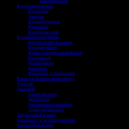
Rakennusgeelit
Kynsienhoitolaitteet
Kynsiporat
Varaosat
Kynsipölynimurit
Kynsiuunit
Kynsiporan terät
Kynsienhoitotarvikkeet
Harjoituskädet ja sormet
Kynsitarvikkeet
Kynsi- ja kynsinauhaleikkurit
Kynsimuotit
Pientarvikkeet
Rannetuet
Kynsiviilat ja hiontapalkit
Ripsien ja kulmien kestovärjäys
Työtuolit
Valaisimet
Lattiavalaisimet
Meikkivalot
Suurennuslasivalaisimet
Työpöytävalaisimet
Tarvikesalkut ja pakit
Autoklaavit ja desinfiointilaitteet
Vastaanottokalusteet