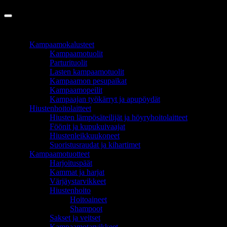
Copyright 2026 ©
InCart OÜ
TUOTEALUEET
Kampaamokalusteet
Kampaamotuolit
Parturituolit
Lasten kampaamotuolit
Kampaamon pesupaikat
Kampaamopeilit
Kampaajan työkärryt ja apupöydät
Hiustenhoitolaitteet
Hiusten lämpösäteilijät ja höyryhoitolaitteet
Föönit ja kupukuivaajat
Hiustenleikkuukoneet
Suoristusraudat ja kihartimet
Kampaamotuotteet
Harjoituspäät
Kammat ja harjat
Värjäystarvikkeet
Hiustenhoito
Hoitoaineet
Shampoot
Sakset ja veitset
Kampaamotarvikkeet