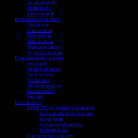
Jalkahoitotuolit
Meikkituolit
Tatuointituolit
Kauneudenhoitolaitteet
Pienlaitteet
Kasvosaunat
Mikrohionta
Mikroneulaus
Monitoimilaitteet
Pyyhelämmittimet
Kauneushoitolan tuotteet
Tekoripset
Ihonhoitotuotteet
Parafiinihoito
Hoitoaineet
Jalkahoitotuotteet
Pientarvikkeet
Tekstiilit
Karvanpoisto
DEPILFLAX vahaus ja sokerointi
Karvanpoiston hoitotuotteet
Kovat vahat
Lämminvaha purkissa
Vahapatruunat
Karvanpoistotarvikkeet