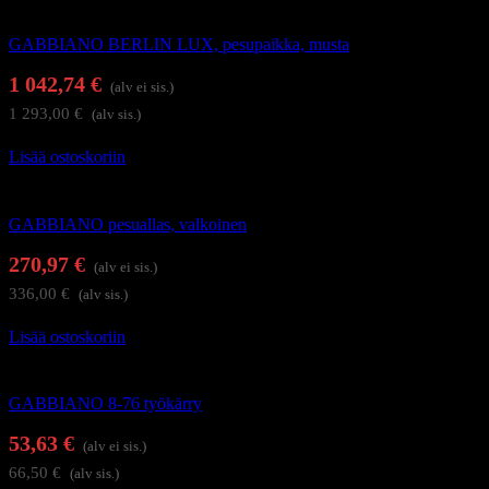
Kampaamokalusteet
GABBIANO BERLIN LUX, pesupaikka, musta
1 042,74
€
(alv ei sis.)
1 293,00
€
(alv sis.)
Lisää ostoskoriin
Kampaamokalusteet
GABBIANO pesuallas, valkoinen
270,97
€
(alv ei sis.)
336,00
€
(alv sis.)
Lisää ostoskoriin
Kampaajan työkärryt ja apupöydät
GABBIANO 8-76 työkärry
53,63
€
(alv ei sis.)
66,50
€
(alv sis.)