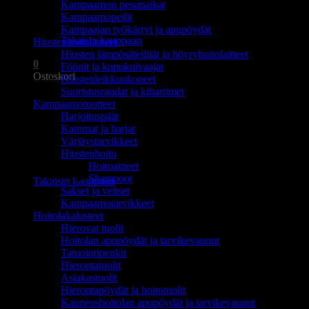
Kampaamon pesupaikat
Ostoskori on tyhjä.
Kampaamopeilit
Kampaajan työkärryt ja apupöydät
Takaisin kauppaan
Hiustenhoitolaitteet
Hiusten lämpösäteilijät ja höyryhoitolaitteet
0
Föönit ja kupukuivaajat
Ostoskori
Hiustenleikkuukoneet
Suoristusraudat ja kihartimet
Kampaamotuotteet
Harjoituspäät
Kammat ja harjat
Värjäystarvikkeet
Hiustenhoito
Ostoskori on tyhjä.
Hoitoaineet
Shampoot
Takaisin kauppaan
Sakset ja veitset
Kampaamotarvikkeet
Hoitolakalusteet
Hierovat tuolit
Hoitolan apupöydät ja tarvikevaunut
Tatuointipenkit
Hierontatuolit
Asiakastuolit
Hierontapöydät ja hoitotuolit
Kauneushoitolan apupöydät ja tarvikevaunut