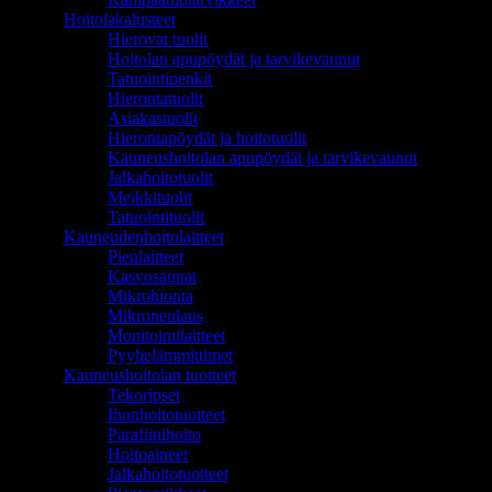
Hoitolakalusteet
Hierovat tuolit
Hoitolan apupöydät ja tarvikevaunut
Tatuointipenkit
Hierontatuolit
Asiakastuolit
Hierontapöydät ja hoitotuolit
Kauneushoitolan apupöydät ja tarvikevaunut
Jalkahoitotuolit
Meikkituolit
Tatuointituolit
Kauneudenhoitolaitteet
Pienlaitteet
Kasvosaunat
Mikrohionta
Mikroneulaus
Monitoimilaitteet
Pyyhelämmittimet
Kauneushoitolan tuotteet
Tekoripset
Ihonhoitotuotteet
Parafiinihoito
Hoitoaineet
Jalkahoitotuotteet