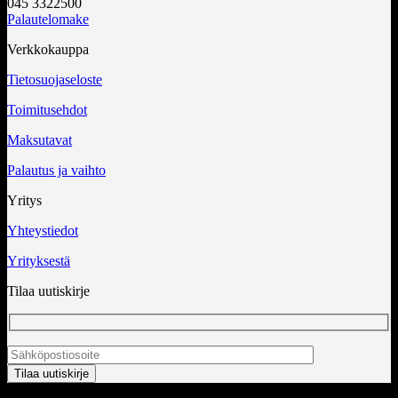
045 3322500
Palautelomake
Verkkokauppa
Tietosuojaseloste
Toimitusehdot
Maksutavat
Palautus ja vaihto
Yritys
Yhteystiedot
Yrityksestä
Tilaa uutiskirje