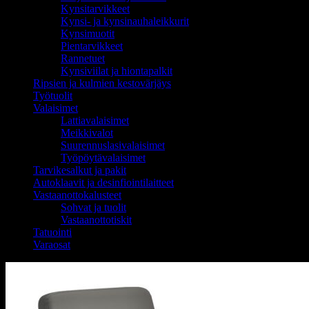
Kynsitarvikkeet
Kynsi- ja kynsinauhaleikkurit
Kynsimuotit
Pientarvikkeet
Rannetuet
Kynsiviilat ja hiontapalkit
Ripsien ja kulmien kestovärjäys
Työtuolit
Valaisimet
Lattiavalaisimet
Meikkivalot
Suurennuslasivalaisimet
Työpöytävalaisimet
Tarvikesalkut ja pakit
Autoklaavit ja desinfiointilaitteet
Vastaanottokalusteet
Sohvat ja tuolit
Vastaanottotiskit
Tatuointi
Varaosat