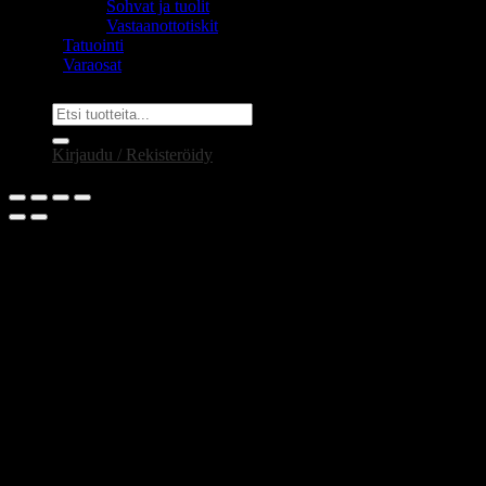
Sohvat ja tuolit
Vastaanottotiskit
Tatuointi
Varaosat
Etsi:
Kirjaudu / Rekisteröidy