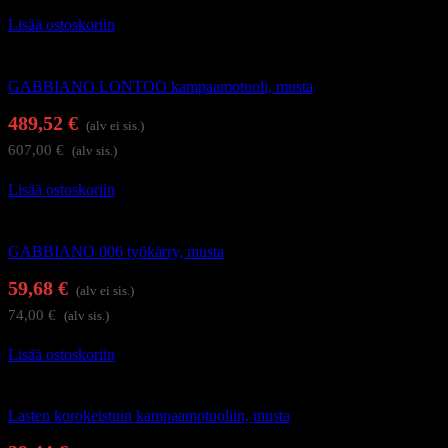
Lisää ostoskoriin
Kampaamokalusteet
GABBIANO LONTOO kampaamotuoli, musta
489,52
€
(alv ei sis.)
607,00
€
(alv sis.)
Lisää ostoskoriin
Kampaajan työkärryt ja apupöydät
GABBIANO 006 työkärry, musta
59,68
€
(alv ei sis.)
74,00
€
(alv sis.)
Lisää ostoskoriin
Kampaamokalusteet
Lasten korokeistuin kampaamotuoliin, musta