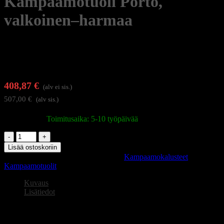
Kampaamotuoli Porto,
valkoinen–harmaa
408,87
€
(alv ei sis.)
507,00
€
(alv sis.)
Varastossa
|
Toimitusaika: 5-10 työpäivää
Kampaamotuoli
Porto,
Lisää ostoskoriin
valkoinen–
Tuotetunnus (SKU):
154142
Osastot:
Kampaamokalusteet
,
harmaa
Kampaamotuolit
määrä
Kuvaus
Lisätiedot
Kampaamotuoli Porto, valkoinen–harmaa