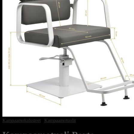
Kampaamokalusteet
/
Kampaamotuolit