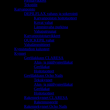
Pientarvikkeet
Tekstiilit
Karvanpoisto
DEPILFLAX vahaus ja sokerointi
Karvanpoiston hoitotuotteet
Kovat vahat
Lämminvaha purkissa
Vahapatruunat
Karvanpoistotarvikkeet
QUICKEPIL vahat
Vahalämmittimet
Kynsistudion kalusteet
Kynnet
Geelilakkaus CLARESA
Alus- ja päällysgeelilakat
Geelilakat
Hoitotuotteet
Geelilakkaus Ocho Nails
Tekokynnet
Alus- ja päällysgeelilakat
Geelilakat
Hoitotuotteet
Rakennekynnet CLARESA
Rakennusgeelit
Rakennekynnet Ocho Nails