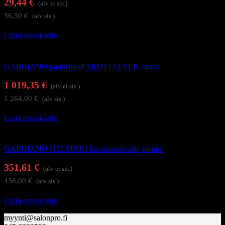
29,44
€
(alv ei sis.)
36,50
€
(alv sis.)
Lisää ostoskoriin
Kampaamokalusteet
GABBIANO parturituoli MOTO STYLE, musta
1 019,35
€
(alv ei sis.)
1 264,00
€
(alv sis.)
Lisää ostoskoriin
Kampaamokalusteet
GABBIANO HELSINKI kampaamotuoli, ruskea
351,61
€
(alv ei sis.)
436,00
€
(alv sis.)
Lisää ostoskoriin
myynti@salonpro.fi