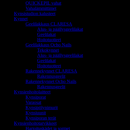
QUICKEPIL vahat
Vahalämmittimet
Kynsistudion kalusteet
Kynnet
Geelilakkaus CLARESA
Alus- ja päällysgeelilakat
Geelilakat
Hoitotuotteet
Geelilakkaus Ocho Nails
Tekokynnet
Alus- ja päällysgeelilakat
Geelilakat
Hoitotuotteet
Rakennekynnet CLARESA
Rakennusgeelit
Rakennekynnet Ocho Nails
Rakennusgeelit
Kynsienhoitolaitteet
Kynsiporat
Varaosat
Kynsipölynimurit
Kynsiuunit
Kynsiporan terät
Kynsienhoitotarvikkeet
Harjoituskädet ja sormet