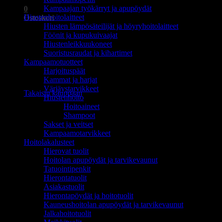
Kampaajan työkärryt ja apupöydät
0
Hiustenhoitolaitteet
Ostoskori
Hiusten lämpösäteilijät ja höyryhoitolaitteet
Föönit ja kupukuivaajat
Hiustenleikkuukoneet
Suoristusraudat ja kihartimet
Kampaamotuotteet
Harjoituspäät
Ostoskori on tyhjä.
Kammat ja harjat
Värjäystarvikkeet
Takaisin kauppaan
Hiustenhoito
Hoitoaineet
Shampoot
Sakset ja veitset
Kampaamotarvikkeet
Hoitolakalusteet
Hierovat tuolit
Hoitolan apupöydät ja tarvikevaunut
Tatuointipenkit
Hierontatuolit
Asiakastuolit
Hierontapöydät ja hoitotuolit
Kauneushoitolan apupöydät ja tarvikevaunut
Jalkahoitotuolit