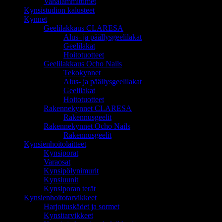
Vahalämmittimet
Kynsistudion kalusteet
Kynnet
Geelilakkaus CLARESA
Alus- ja päällysgeelilakat
Geelilakat
Hoitotuotteet
Geelilakkaus Ocho Nails
Tekokynnet
Alus- ja päällysgeelilakat
Geelilakat
Hoitotuotteet
Rakennekynnet CLARESA
Rakennusgeelit
Rakennekynnet Ocho Nails
Rakennusgeelit
Kynsienhoitolaitteet
Kynsiporat
Varaosat
Kynsipölynimurit
Kynsiuunit
Kynsiporan terät
Kynsienhoitotarvikkeet
Harjoituskädet ja sormet
Kynsitarvikkeet