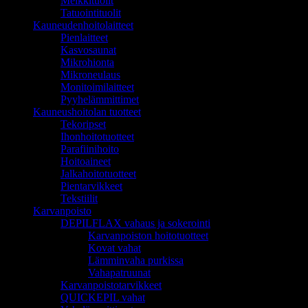
Meikkituolit
Tatuointituolit
Kauneudenhoitolaitteet
Pienlaitteet
Kasvosaunat
Mikrohionta
Mikroneulaus
Monitoimilaitteet
Pyyhelämmittimet
Kauneushoitolan tuotteet
Tekoripset
Ihonhoitotuotteet
Parafiinihoito
Hoitoaineet
Jalkahoitotuotteet
Pientarvikkeet
Tekstiilit
Karvanpoisto
DEPILFLAX vahaus ja sokerointi
Karvanpoiston hoitotuotteet
Kovat vahat
Lämminvaha purkissa
Vahapatruunat
Karvanpoistotarvikkeet
QUICKEPIL vahat