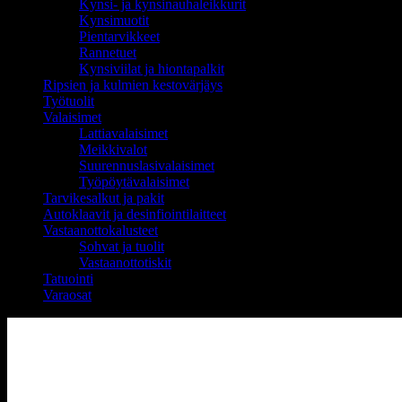
Kynsi- ja kynsinauhaleikkurit
Kynsimuotit
Pientarvikkeet
Rannetuet
Kynsiviilat ja hiontapalkit
Ripsien ja kulmien kestovärjäys
Työtuolit
Valaisimet
Lattiavalaisimet
Meikkivalot
Suurennuslasivalaisimet
Työpöytävalaisimet
Tarvikesalkut ja pakit
Autoklaavit ja desinfiointilaitteet
Vastaanottokalusteet
Sohvat ja tuolit
Vastaanottotiskit
Tatuointi
Varaosat