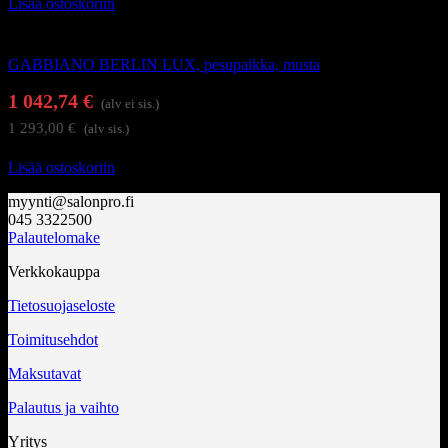
Lisää ostoskoriin
Kampaamokalusteet
GABBIANO BERLIN LUX, pesupaikka, musta
1 042,74
€
(alv ei sis.)
1 293,00
€
(alv sis.)
Lisää ostoskoriin
myynti@salonpro.fi
045 3322500
Palautelomake
Verkkokauppa
Tietosuojaseloste
Toimitusehdot
Maksutavat
Palautus ja vaihto
Yritys