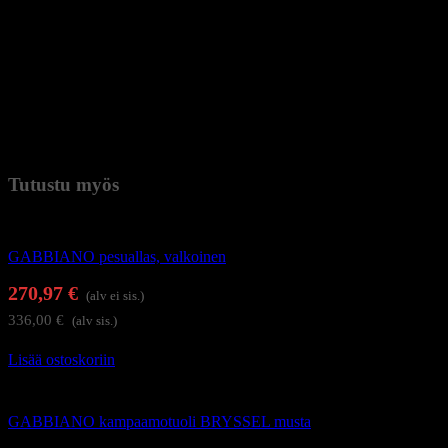
Moderni ja käytännöllinen asiakaspaikka, jossa peillipaikka ja
pesupaikka yhdessä.
Suuri peili, pesuallas ja laatikot tarjoavat toimivuutta myös pienessä
tilassa.
Kuvien laitteet ja hoitotuotteet eivät kuulu tuotteeseen!
Paino
100 kg (kilogramma)
Tutustu myös
Kampaamokalusteet
GABBIANO pesuallas, valkoinen
270,97
€
(alv ei sis.)
336,00
€
(alv sis.)
Lisää ostoskoriin
Kampaamokalusteet
GABBIANO kampaamotuoli BRYSSEL musta