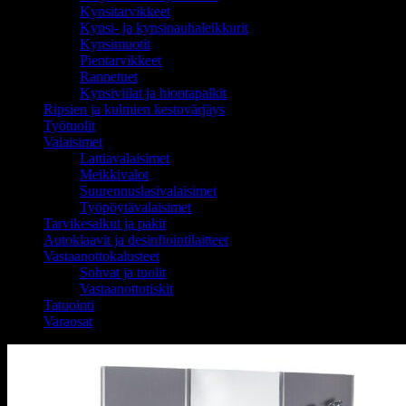
Kynsitarvikkeet
Kynsi- ja kynsinauhaleikkurit
Kynsimuotit
Pientarvikkeet
Rannetuet
Kynsiviilat ja hiontapalkit
Ripsien ja kulmien kestovärjäys
Työtuolit
Valaisimet
Lattiavalaisimet
Meikkivalot
Suurennuslasivalaisimet
Työpöytävalaisimet
Tarvikesalkut ja pakit
Autoklaavit ja desinfiointilaitteet
Vastaanottokalusteet
Sohvat ja tuolit
Vastaanottotiskit
Tatuointi
Varaosat