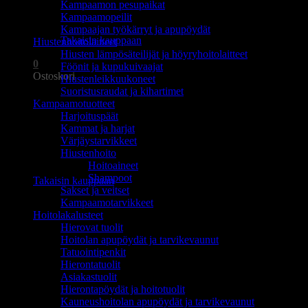
Kampaamon pesupaikat
Ostoskori on tyhjä.
Kampaamopeilit
Kampaajan työkärryt ja apupöydät
Takaisin kauppaan
Hiustenhoitolaitteet
Hiusten lämpösäteilijät ja höyryhoitolaitteet
0
Föönit ja kupukuivaajat
Ostoskori
Hiustenleikkuukoneet
Suoristusraudat ja kihartimet
Kampaamotuotteet
Harjoituspäät
Kammat ja harjat
Värjäystarvikkeet
Hiustenhoito
Ostoskori on tyhjä.
Hoitoaineet
Shampoot
Takaisin kauppaan
Sakset ja veitset
Kampaamotarvikkeet
Hoitolakalusteet
Hierovat tuolit
Hoitolan apupöydät ja tarvikevaunut
Tatuointipenkit
Hierontatuolit
Asiakastuolit
Hierontapöydät ja hoitotuolit
Kauneushoitolan apupöydät ja tarvikevaunut