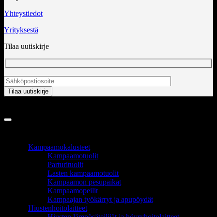
Yhteystiedot
Yrityksestä
Tilaa uutiskirje
Copyright 2026 ©
InCart OÜ
TUOTEALUEET
Kampaamokalusteet
Kampaamotuolit
Parturituolit
Lasten kampaamotuolit
Kampaamon pesupaikat
Kampaamopeilit
Kampaajan työkärryt ja apupöydät
Hiustenhoitolaitteet
Hiusten lämpösäteilijät ja höyryhoitolaitteet