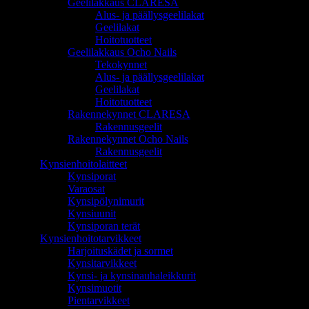
Geelilakkaus CLARESA
Alus- ja päällysgeelilakat
Geelilakat
Hoitotuotteet
Geelilakkaus Ocho Nails
Tekokynnet
Alus- ja päällysgeelilakat
Geelilakat
Hoitotuotteet
Rakennekynnet CLARESA
Rakennusgeelit
Rakennekynnet Ocho Nails
Rakennusgeelit
Kynsienhoitolaitteet
Kynsiporat
Varaosat
Kynsipölynimurit
Kynsiuunit
Kynsiporan terät
Kynsienhoitotarvikkeet
Harjoituskädet ja sormet
Kynsitarvikkeet
Kynsi- ja kynsinauhaleikkurit
Kynsimuotit
Pientarvikkeet