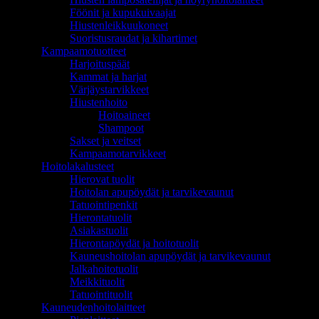
Föönit ja kupukuivaajat
Hiustenleikkuukoneet
Suoristusraudat ja kihartimet
Kampaamotuotteet
Harjoituspäät
Kammat ja harjat
Värjäystarvikkeet
Hiustenhoito
Hoitoaineet
Shampoot
Sakset ja veitset
Kampaamotarvikkeet
Hoitolakalusteet
Hierovat tuolit
Hoitolan apupöydät ja tarvikevaunut
Tatuointipenkit
Hierontatuolit
Asiakastuolit
Hierontapöydät ja hoitotuolit
Kauneushoitolan apupöydät ja tarvikevaunut
Jalkahoitotuolit
Meikkituolit
Tatuointituolit
Kauneudenhoitolaitteet