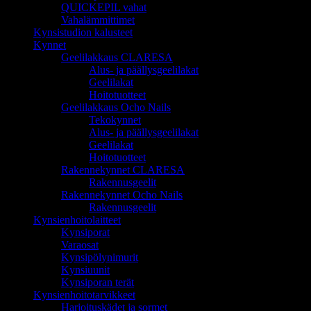
QUICKEPIL vahat
Vahalämmittimet
Kynsistudion kalusteet
Kynnet
Geelilakkaus CLARESA
Alus- ja päällysgeelilakat
Geelilakat
Hoitotuotteet
Geelilakkaus Ocho Nails
Tekokynnet
Alus- ja päällysgeelilakat
Geelilakat
Hoitotuotteet
Rakennekynnet CLARESA
Rakennusgeelit
Rakennekynnet Ocho Nails
Rakennusgeelit
Kynsienhoitolaitteet
Kynsiporat
Varaosat
Kynsipölynimurit
Kynsiuunit
Kynsiporan terät
Kynsienhoitotarvikkeet
Harjoituskädet ja sormet