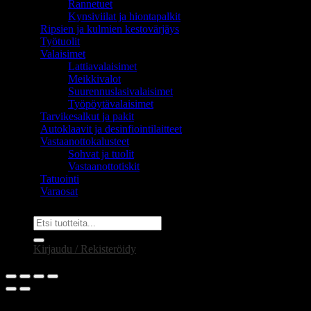
Rannetuet
Kynsiviilat ja hiontapalkit
Ripsien ja kulmien kestovärjäys
Työtuolit
Valaisimet
Lattiavalaisimet
Meikkivalot
Suurennuslasivalaisimet
Työpöytävalaisimet
Tarvikesalkut ja pakit
Autoklaavit ja desinfiointilaitteet
Vastaanottokalusteet
Sohvat ja tuolit
Vastaanottotiskit
Tatuointi
Varaosat
Etsi:
Kirjaudu / Rekisteröidy