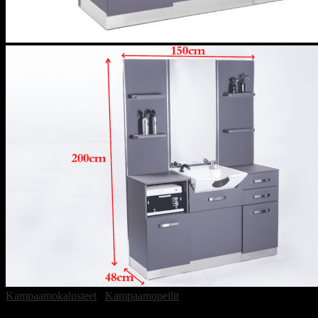
Kampaamokalusteet
/
Kampaamopeilit