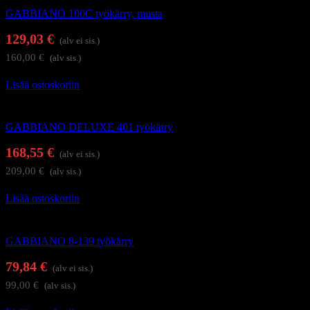
GABBIANO 100C työkärry, musta
129,03
€
(alv ei sis.)
160,00
€
(alv sis.)
Lisää ostoskoriin
Kampaajan työkärryt ja apupöydät
GABBIANO DELUXE 401 työkärry
168,55
€
(alv ei sis.)
209,00
€
(alv sis.)
Lisää ostoskoriin
Kampaajan työkärryt ja apupöydät
GABBIANO 8-139 työkärry
79,84
€
(alv ei sis.)
99,00
€
(alv sis.)