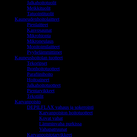
Jalkahoitotuolit
Meikkituolit
Tatuointituolit
Kauneudenhoitolaitteet
Pienlaitteet
Kasvosaunat
Mikrohionta
Mikroneulaus
Monitoimilaitteet
Pyyhelämmittimet
Kauneushoitolan tuotteet
Tekoripset
Ihonhoitotuotteet
Parafiinihoito
Hoitoaineet
Jalkahoitotuotteet
Pientarvikkeet
Tekstiilit
Karvanpoisto
DEPILFLAX vahaus ja sokerointi
Karvanpoiston hoitotuotteet
Kovat vahat
Lämminvaha purkissa
Vahapatruunat
Karvanpoistotarvikkeet