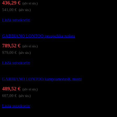
436,29
€
(alv ei sis.)
541,00
€
(alv sis.)
Lisää ostoskoriin
Kampaamokalusteet
GABBIANO LONTOO pesupaikka ruskea
789,52
€
(alv ei sis.)
979,00
€
(alv sis.)
Lisää ostoskoriin
Kampaamokalusteet
GABBIANO LONTOO kampaamotuoli, musta
489,52
€
(alv ei sis.)
607,00
€
(alv sis.)
Lisää ostoskoriin
Kampaajan työkärryt ja apupöydät