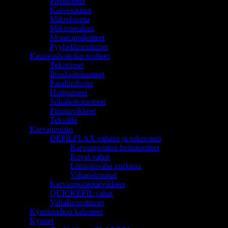
Pienlaitteet
Kasvosaunat
Mikrohionta
Mikroneulaus
Monitoimilaitteet
Pyyhelämmittimet
Kauneushoitolan tuotteet
Tekoripset
Ihonhoitotuotteet
Parafiinihoito
Hoitoaineet
Jalkahoitotuotteet
Pientarvikkeet
Tekstiilit
Karvanpoisto
DEPILFLAX vahaus ja sokerointi
Karvanpoiston hoitotuotteet
Kovat vahat
Lämminvaha purkissa
Vahapatruunat
Karvanpoistotarvikkeet
QUICKEPIL vahat
Vahalämmittimet
Kynsistudion kalusteet
Kynnet