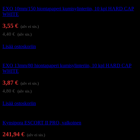
EXO 10mm/150 hiontapaperi kumisylinteriin, 10 kpl HARD CAP
WHITE
3,55
€
(alv ei sis.)
4,40
€
(alv sis.)
Lisää ostoskoriin
Kynsienhoitolaitteet
EXO 13mm/80 hiontapaperi kumisylinteriin, 10 kpl HARD CAP
WHITE
3,87
€
(alv ei sis.)
4,80
€
(alv sis.)
Lisää ostoskoriin
Kynsienhoitolaitteet
Kynsipora ESCORT II PRO, valkoinen
241,94
€
(alv ei sis.)