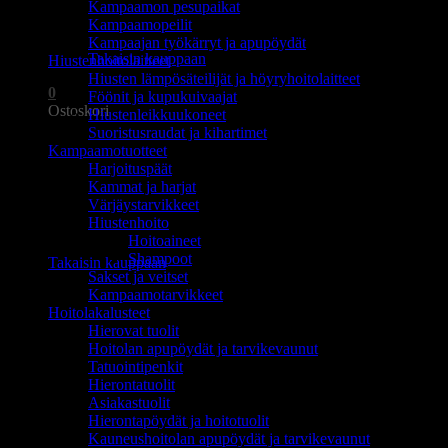
Kampaamon pesupaikat
Ostoskori on tyhjä.
Kampaamopeilit
Kampaajan työkärryt ja apupöydät
Takaisin kauppaan
Hiustenhoitolaitteet
Hiusten lämpösäteilijät ja höyryhoitolaitteet
0
Föönit ja kupukuivaajat
Ostoskori
Hiustenleikkuukoneet
Suoristusraudat ja kihartimet
Kampaamotuotteet
Harjoituspäät
Kammat ja harjat
Värjäystarvikkeet
Hiustenhoito
Ostoskori on tyhjä.
Hoitoaineet
Shampoot
Takaisin kauppaan
Sakset ja veitset
Kampaamotarvikkeet
Hoitolakalusteet
Hierovat tuolit
Hoitolan apupöydät ja tarvikevaunut
Tatuointipenkit
Hierontatuolit
Asiakastuolit
Hierontapöydät ja hoitotuolit
Kauneushoitolan apupöydät ja tarvikevaunut