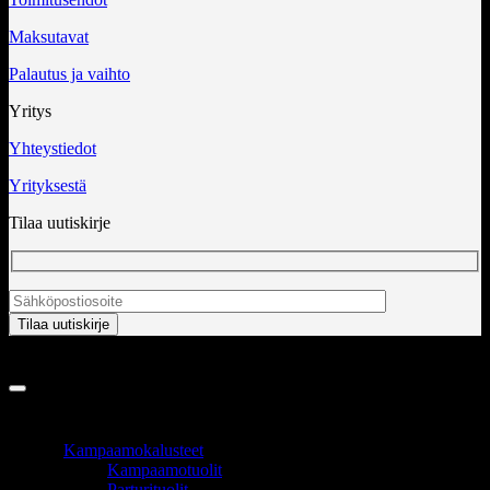
Maksutavat
Palautus ja vaihto
Yritys
Yhteystiedot
Yrityksestä
Tilaa uutiskirje
Copyright 2026 ©
InCart OÜ
TUOTEALUEET
Kampaamokalusteet
Kampaamotuolit
Parturituolit