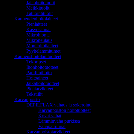
Jalkahoitotuolit
Meikkituolit
Tatuointituolit
Kauneudenhoitolaitteet
Pienlaitteet
Kasvosaunat
Mikrohionta
Mikroneulaus
Monitoimilaitteet
Pyyhelämmittimet
Kauneushoitolan tuotteet
Tekoripset
Ihonhoitotuotteet
Parafiinihoito
Hoitoaineet
Jalkahoitotuotteet
Pientarvikkeet
Tekstiilit
Karvanpoisto
DEPILFLAX vahaus ja sokerointi
Karvanpoiston hoitotuotteet
Kovat vahat
Lämminvaha purkissa
Vahapatruunat
Karvanpoistotarvikkeet