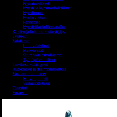
Kynsitarvikkeet
Kynsi- ja kynsinauhaleikkurit
Kynsimuotit
Pientarvikkeet
Rannetuet
Kynsiviilat ja hiontapalkit
Ripsien ja kulmien kestovärjäys
Työtuolit
Valaisimet
Lattiavalaisimet
Meikkivalot
Suurennuslasivalaisimet
Työpöytävalaisimet
Tarvikesalkut ja pakit
Autoklaavit ja desinfiointilaitteet
Vastaanottokalusteet
Sohvat ja tuolit
Vastaanottotiskit
Tatuointi
Varaosat