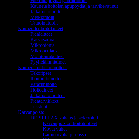
Hierontapöydät ja hoitotuolit
Kauneushoitolan apupöydät ja tarvikevaunut
Jalkahoitotuolit
Meikkituolit
Tatuointituolit
Kauneudenhoitolaitteet
Pienlaitteet
Kasvosaunat
Mikrohionta
Mikroneulaus
Monitoimilaitteet
Pyyhelämmittimet
Kauneushoitolan tuotteet
Tekoripset
Ihonhoitotuotteet
Parafiinihoito
Hoitoaineet
Jalkahoitotuotteet
Pientarvikkeet
Tekstiilit
Karvanpoisto
DEPILFLAX vahaus ja sokerointi
Karvanpoiston hoitotuotteet
Kovat vahat
Lämminvaha purkissa