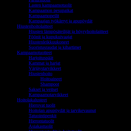
Lasten kampaamotuolit
Kampaamon pesupaikat
Kampaamopeilit
Kampaajan työkärryt ja apupöydät
Hiustenhoitolaitteet
Hiusten lämpösäteilijät ja höyryhoitolaitteet
Föönit ja kupukuivaajat
Hiustenleikkuukoneet
Suoristusraudat ja kihartimet
Kampaamotuotteet
Harjoituspäät
Kammat ja harjat
Värjäystarvikkeet
Hiustenhoito
Hoitoaineet
Shampoot
Sakset ja veitset
Kampaamotarvikkeet
Hoitolakalusteet
Hierovat tuolit
Hoitolan apupöydät ja tarvikevaunut
Tatuointipenkit
Hierontatuolit
Asiakastuolit