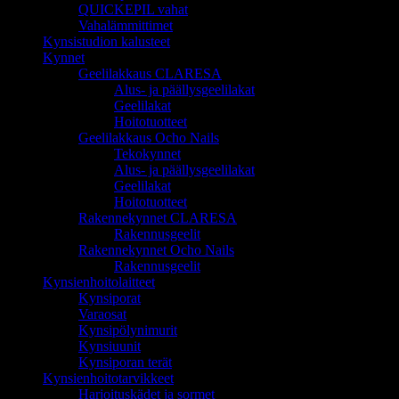
QUICKEPIL vahat
Vahalämmittimet
Kynsistudion kalusteet
Kynnet
Geelilakkaus CLARESA
Alus- ja päällysgeelilakat
Geelilakat
Hoitotuotteet
Geelilakkaus Ocho Nails
Tekokynnet
Alus- ja päällysgeelilakat
Geelilakat
Hoitotuotteet
Rakennekynnet CLARESA
Rakennusgeelit
Rakennekynnet Ocho Nails
Rakennusgeelit
Kynsienhoitolaitteet
Kynsiporat
Varaosat
Kynsipölynimurit
Kynsiuunit
Kynsiporan terät
Kynsienhoitotarvikkeet
Harjoituskädet ja sormet