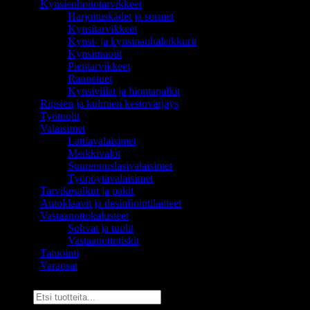
Kynsienhoitotarvikkeet
Harjoituskädet ja sormet
Kynsitarvikkeet
Kynsi- ja kynsinauhaleikkurit
Kynsimuotit
Pientarvikkeet
Rannetuet
Kynsiviilat ja hiontapalkit
Ripsien ja kulmien kestovärjäys
Työtuolit
Valaisimet
Lattiavalaisimet
Meikkivalot
Suurennuslasivalaisimet
Työpöytävalaisimet
Tarvikesalkut ja pakit
Autoklaavit ja desinfiointilaitteet
Vastaanottokalusteet
Sohvat ja tuolit
Vastaanottotiskit
Tatuointi
Varaosat
Etsi: