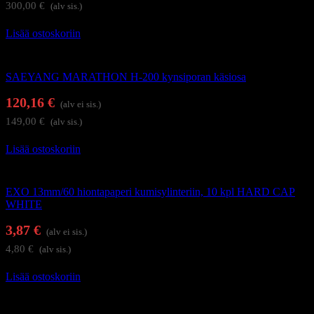
300,00
€
(alv sis.)
Lisää ostoskoriin
Kynsienhoitolaitteet
SAEYANG MARATHON H-200 kynsiporan käsiosa
120,16
€
(alv ei sis.)
149,00
€
(alv sis.)
Lisää ostoskoriin
Kynsienhoitolaitteet
EXO 13mm/60 hiontapaperi kumisylinteriin, 10 kpl HARD CAP
WHITE
3,87
€
(alv ei sis.)
4,80
€
(alv sis.)
Lisää ostoskoriin
Kynsienhoitolaitteet