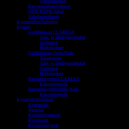
Vahapatruunat
Karvanpoistotarvikkeet
QUICKEPIL vahat
Vahalämmittimet
Kynsistudion kalusteet
Kynnet
Geelilakkaus CLARESA
Alus- ja päällysgeelilakat
Geelilakat
Hoitotuotteet
Geelilakkaus Ocho Nails
Tekokynnet
Alus- ja päällysgeelilakat
Geelilakat
Hoitotuotteet
Rakennekynnet CLARESA
Rakennusgeelit
Rakennekynnet Ocho Nails
Rakennusgeelit
Kynsienhoitolaitteet
Kynsiporat
Varaosat
Kynsipölynimurit
Kynsiuunit
Kynsiporan terät