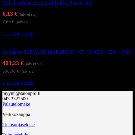
EXO kynsiporan terä HARD BLUE kartio, 07
6,13
€
(alv ei sis.)
7,60
€
(alv sis.)
Lisää ostoskoriin
Kynsienhoitolaitteet
Kynsipora SAEYANG MARATHON N7 + M40ES + ES6 + FS60
403,23
€
(alv ei sis.)
500,00
€
(alv sis.)
Lisää ostoskoriin
myynti@salonpro.fi
045 3322500
Palautelomake
Verkkokauppa
Tietosuojaseloste
Toimitusehdot