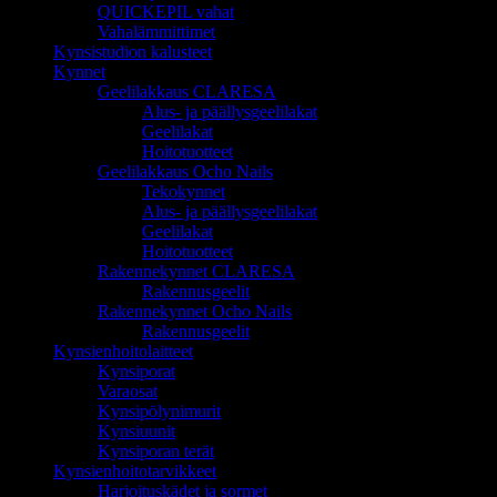
QUICKEPIL vahat
Vahalämmittimet
Kynsistudion kalusteet
Kynnet
Geelilakkaus CLARESA
Alus- ja päällysgeelilakat
Geelilakat
Hoitotuotteet
Geelilakkaus Ocho Nails
Tekokynnet
Alus- ja päällysgeelilakat
Geelilakat
Hoitotuotteet
Rakennekynnet CLARESA
Rakennusgeelit
Rakennekynnet Ocho Nails
Rakennusgeelit
Kynsienhoitolaitteet
Kynsiporat
Varaosat
Kynsipölynimurit
Kynsiuunit
Kynsiporan terät
Kynsienhoitotarvikkeet
Harjoituskädet ja sormet