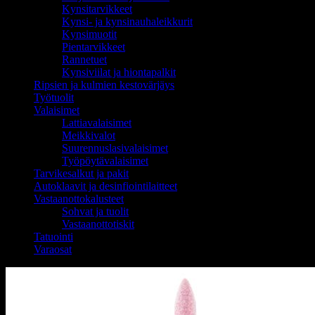
Kynsitarvikkeet
Kynsi- ja kynsinauhaleikkurit
Kynsimuotit
Pientarvikkeet
Rannetuet
Kynsiviilat ja hiontapalkit
Ripsien ja kulmien kestovärjäys
Työtuolit
Valaisimet
Lattiavalaisimet
Meikkivalot
Suurennuslasivalaisimet
Työpöytävalaisimet
Tarvikesalkut ja pakit
Autoklaavit ja desinfiointilaitteet
Vastaanottokalusteet
Sohvat ja tuolit
Vastaanottotiskit
Tatuointi
Varaosat