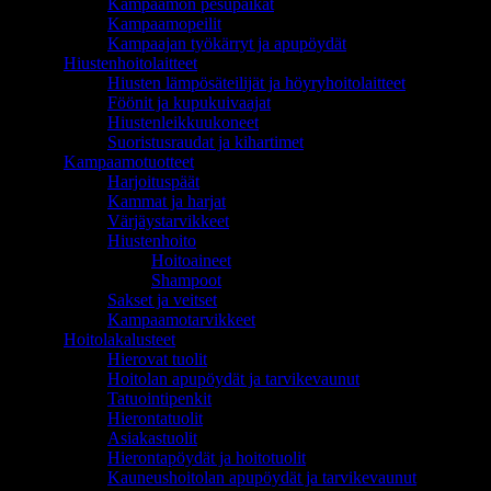
Kampaamon pesupaikat
Kampaamopeilit
Kampaajan työkärryt ja apupöydät
Hiustenhoitolaitteet
Hiusten lämpösäteilijät ja höyryhoitolaitteet
Föönit ja kupukuivaajat
Hiustenleikkuukoneet
Suoristusraudat ja kihartimet
Kampaamotuotteet
Harjoituspäät
Kammat ja harjat
Värjäystarvikkeet
Hiustenhoito
Hoitoaineet
Shampoot
Sakset ja veitset
Kampaamotarvikkeet
Hoitolakalusteet
Hierovat tuolit
Hoitolan apupöydät ja tarvikevaunut
Tatuointipenkit
Hierontatuolit
Asiakastuolit
Hierontapöydät ja hoitotuolit
Kauneushoitolan apupöydät ja tarvikevaunut