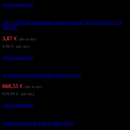
Lisää ostoskoriin
Kynsienhoitolaitteet
EXO 13mm/60 hiontapaperi kumisylinteriin, 10 kpl HARD CAP
WHITE
3,87
€
(alv ei sis.)
4,80
€
(alv sis.)
Lisää ostoskoriin
Kynsienhoitolaitteet
Kynsipora YOSHIDA PRO-SPRAY LCD
668,55
€
(alv ei sis.)
829,00
€
(alv sis.)
Lisää ostoskoriin
Kynsienhoitolaitteet
Teline kynsiporalle K38 ja MINI CRO