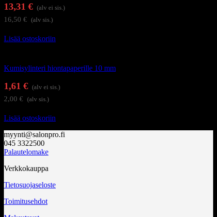
13,31
€
(alv ei sis.)
16,50
€
(alv sis.)
Lisää ostoskoriin
Kynsienhoitolaitteet
Kumisylinteri hiontapaperille 10 mm
1,61
€
(alv ei sis.)
2,00
€
(alv sis.)
Lisää ostoskoriin
myynti@salonpro.fi
045 3322500
Palautelomake
Verkkokauppa
Tietosuojaseloste
Toimitusehdot