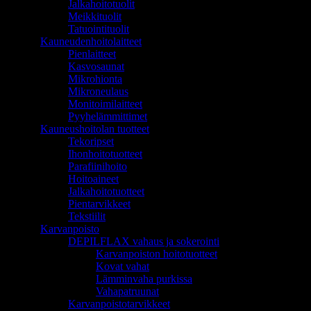
Jalkahoitotuolit
Meikkituolit
Tatuointituolit
Kauneudenhoitolaitteet
Pienlaitteet
Kasvosaunat
Mikrohionta
Mikroneulaus
Monitoimilaitteet
Pyyhelämmittimet
Kauneushoitolan tuotteet
Tekoripset
Ihonhoitotuotteet
Parafiinihoito
Hoitoaineet
Jalkahoitotuotteet
Pientarvikkeet
Tekstiilit
Karvanpoisto
DEPILFLAX vahaus ja sokerointi
Karvanpoiston hoitotuotteet
Kovat vahat
Lämminvaha purkissa
Vahapatruunat
Karvanpoistotarvikkeet