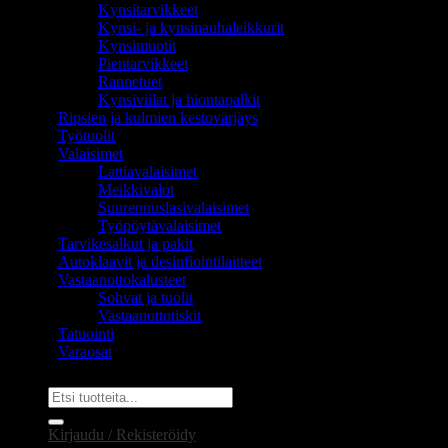
Kynsitarvikkeet
Kynsi- ja kynsinauhaleikkurit
Kynsimuotit
Pientarvikkeet
Rannetuet
Kynsiviilat ja hiontapalkit
Ripsien ja kulmien kestovärjäys
Työtuolit
Valaisimet
Lattiavalaisimet
Meikkivalot
Suurennuslasivalaisimet
Työpöytävalaisimet
Tarvikesalkut ja pakit
Autoklaavit ja desinfiointilaitteet
Vastaanottokalusteet
Sohvat ja tuolit
Vastaanottotiskit
Tatuointi
Varaosat
Etsi:
Kirjaudu / Rekisteröidy