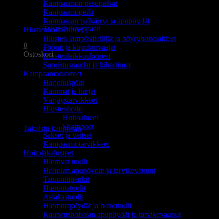
Kampaamon pesupaikat
Ostoskori on tyhjä.
Kampaamopeilit
Kampaajan työkärryt ja apupöydät
Takaisin kauppaan
Hiustenhoitolaitteet
Hiusten lämpösäteilijät ja höyryhoitolaitteet
0
Föönit ja kupukuivaajat
Ostoskori
Hiustenleikkuukoneet
Suoristusraudat ja kihartimet
Kampaamotuotteet
Harjoituspäät
Kammat ja harjat
Värjäystarvikkeet
Hiustenhoito
Ostoskori on tyhjä.
Hoitoaineet
Shampoot
Takaisin kauppaan
Sakset ja veitset
Kampaamotarvikkeet
Hoitolakalusteet
Hierovat tuolit
Hoitolan apupöydät ja tarvikevaunut
Tatuointipenkit
Hierontatuolit
Asiakastuolit
Hierontapöydät ja hoitotuolit
Kauneushoitolan apupöydät ja tarvikevaunut