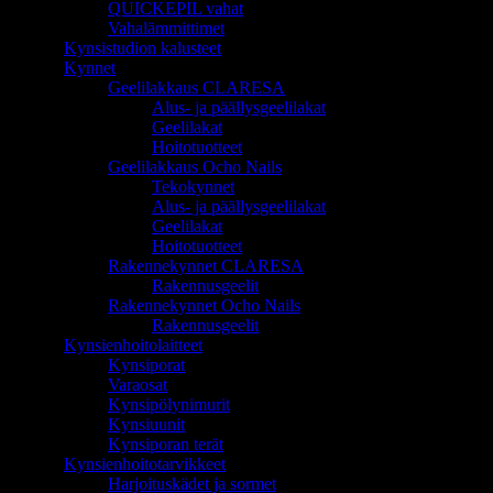
QUICKEPIL vahat
Vahalämmittimet
Kynsistudion kalusteet
Kynnet
Geelilakkaus CLARESA
Alus- ja päällysgeelilakat
Geelilakat
Hoitotuotteet
Geelilakkaus Ocho Nails
Tekokynnet
Alus- ja päällysgeelilakat
Geelilakat
Hoitotuotteet
Rakennekynnet CLARESA
Rakennusgeelit
Rakennekynnet Ocho Nails
Rakennusgeelit
Kynsienhoitolaitteet
Kynsiporat
Varaosat
Kynsipölynimurit
Kynsiuunit
Kynsiporan terät
Kynsienhoitotarvikkeet
Harjoituskädet ja sormet