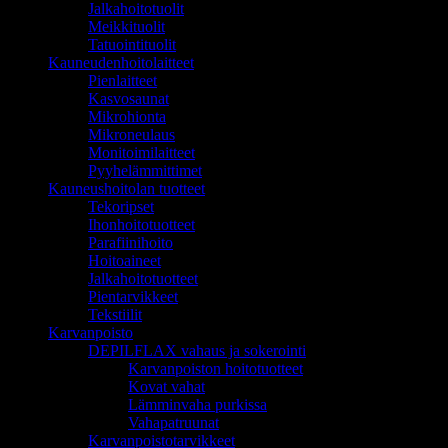
Jalkahoitotuolit
Meikkituolit
Tatuointituolit
Kauneudenhoitolaitteet
Pienlaitteet
Kasvosaunat
Mikrohionta
Mikroneulaus
Monitoimilaitteet
Pyyhelämmittimet
Kauneushoitolan tuotteet
Tekoripset
Ihonhoitotuotteet
Parafiinihoito
Hoitoaineet
Jalkahoitotuotteet
Pientarvikkeet
Tekstiilit
Karvanpoisto
DEPILFLAX vahaus ja sokerointi
Karvanpoiston hoitotuotteet
Kovat vahat
Lämminvaha purkissa
Vahapatruunat
Karvanpoistotarvikkeet