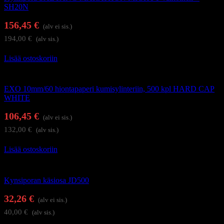
SH20N
156,45
€
(alv ei sis.)
194,00
€
(alv sis.)
Lisää ostoskoriin
Kynsienhoitolaitteet
EXO 10mm/60 hiontapaperi kumisylinteriin, 500 kpl HARD CAP
WHITE
106,45
€
(alv ei sis.)
132,00
€
(alv sis.)
Lisää ostoskoriin
Kynsienhoitolaitteet
Kynsiporan käsiosa JD500
32,26
€
(alv ei sis.)
40,00
€
(alv sis.)