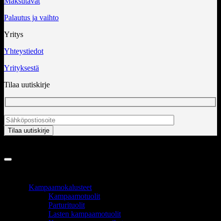
Maksutavat
Palautus ja vaihto
Yritys
Yhteystiedot
Yrityksestä
Tilaa uutiskirje
Copyright 2026 ©
InCart OÜ
TUOTEALUEET
Kampaamokalusteet
Kampaamotuolit
Parturituolit
Lasten kampaamotuolit