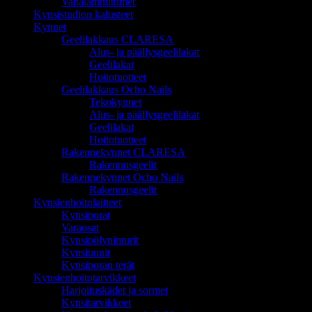
Vahalämmittimet
Kynsistudion kalusteet
Kynnet
Geelilakkaus CLARESA
Alus- ja päällysgeelilakat
Geelilakat
Hoitotuotteet
Geelilakkaus Ocho Nails
Tekokynnet
Alus- ja päällysgeelilakat
Geelilakat
Hoitotuotteet
Rakennekynnet CLARESA
Rakennusgeelit
Rakennekynnet Ocho Nails
Rakennusgeelit
Kynsienhoitolaitteet
Kynsiporat
Varaosat
Kynsipölynimurit
Kynsiuunit
Kynsiporan terät
Kynsienhoitotarvikkeet
Harjoituskädet ja sormet
Kynsitarvikkeet