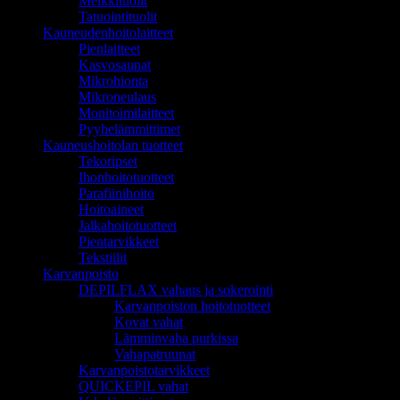
Meikkituolit
Tatuointituolit
Kauneudenhoitolaitteet
Pienlaitteet
Kasvosaunat
Mikrohionta
Mikroneulaus
Monitoimilaitteet
Pyyhelämmittimet
Kauneushoitolan tuotteet
Tekoripset
Ihonhoitotuotteet
Parafiinihoito
Hoitoaineet
Jalkahoitotuotteet
Pientarvikkeet
Tekstiilit
Karvanpoisto
DEPILFLAX vahaus ja sokerointi
Karvanpoiston hoitotuotteet
Kovat vahat
Lämminvaha purkissa
Vahapatruunat
Karvanpoistotarvikkeet
QUICKEPIL vahat