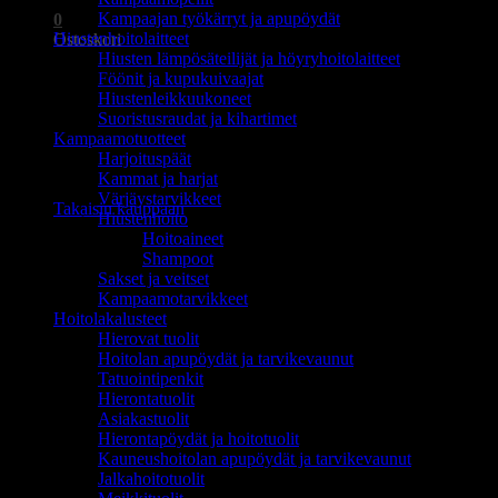
Kampaajan työkärryt ja apupöydät
0
Hiustenhoitolaitteet
Ostoskori
Hiusten lämpösäteilijät ja höyryhoitolaitteet
Föönit ja kupukuivaajat
Hiustenleikkuukoneet
Suoristusraudat ja kihartimet
Kampaamotuotteet
Harjoituspäät
Ostoskori on tyhjä.
Kammat ja harjat
Värjäystarvikkeet
Takaisin kauppaan
Hiustenhoito
Hoitoaineet
Shampoot
Sakset ja veitset
Kampaamotarvikkeet
Hoitolakalusteet
Hierovat tuolit
Hoitolan apupöydät ja tarvikevaunut
Tatuointipenkit
Hierontatuolit
Asiakastuolit
Hierontapöydät ja hoitotuolit
Kauneushoitolan apupöydät ja tarvikevaunut
Jalkahoitotuolit