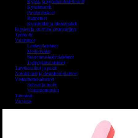
Kynsi- ja kynsinauhaleikkurit
Kynsimuotit
Pientarvikkeet
Rannetuet
Kynsiviilat ja hiontapalkit
Ripsien ja kulmien kestovärjäys
Työtuolit
Valaisimet
Lattiavalaisimet
Meikkivalot
Suurennuslasivalaisimet
Työpöytävalaisimet
Tarvikesalkut ja pakit
Autoklaavit ja desinfiointilaitteet
Vastaanottokalusteet
Sohvat ja tuolit
Vastaanottotiskit
Tatuointi
Varaosat