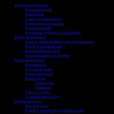
TUOTEALUEET
Kampaamokalusteet
Kampaamotuolit
Parturituolit
Lasten kampaamotuolit
Kampaamon pesupaikat
Kampaamopeilit
Kampaajan työkärryt ja apupöydät
Hiustenhoitolaitteet
Hiusten lämpösäteilijät ja höyryhoitolaitteet
Föönit ja kupukuivaajat
Hiustenleikkuukoneet
Suoristusraudat ja kihartimet
Kampaamotuotteet
Harjoituspäät
Kammat ja harjat
Värjäystarvikkeet
Hiustenhoito
Hoitoaineet
Shampoot
Sakset ja veitset
Kampaamotarvikkeet
Hoitolakalusteet
Hierovat tuolit
Hoitolan apupöydät ja tarvikevaunut