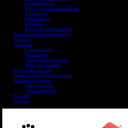
Kynsitarvikkeet
Kynsi- ja kynsinauhaleikkurit
Kynsimuotit
Pientarvikkeet
Rannetuet
Kynsiviilat ja hiontapalkit
Ripsien ja kulmien kestovärjäys
Työtuolit
Valaisimet
Lattiavalaisimet
Meikkivalot
Suurennuslasivalaisimet
Työpöytävalaisimet
Tarvikesalkut ja pakit
Autoklaavit ja desinfiointilaitteet
Vastaanottokalusteet
Sohvat ja tuolit
Vastaanottotiskit
Tatuointi
Varaosat