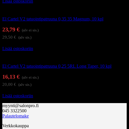
Lisää ostoskoriin
Tatuointi
El Cartel V2 tatuointipatruuna 0,35 35 Magnum, 10 kpl
23,79
€
(alv ei sis.)
29,50
€
(alv sis.)
Lisää ostoskoriin
Tatuointi
El Cartel V2 tatuointipatruuna 0,25 5RL Long Taper, 10 kpl
16,13
€
(alv ei sis.)
20,00
€
(alv sis.)
Lisää ostoskoriin
myynti@salonpro.fi
045 3322500
Palautelomake
Verkkokauppa