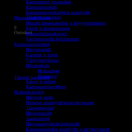
Kampaamon pesupaikat
Ostoskori on tyhjä.
Kampaamopeilit
Kampaajan työkärryt ja apupöydät
Takaisin kauppaan
Hiustenhoitolaitteet
Hiusten lämpösäteilijät ja höyryhoitolaitteet
0
Föönit ja kupukuivaajat
Ostoskori
Hiustenleikkuukoneet
Suoristusraudat ja kihartimet
Kampaamotuotteet
Harjoituspäät
Kammat ja harjat
Värjäystarvikkeet
Hiustenhoito
Ostoskori on tyhjä.
Hoitoaineet
Shampoot
Takaisin kauppaan
Sakset ja veitset
Kampaamotarvikkeet
Hoitolakalusteet
Hierovat tuolit
Hoitolan apupöydät ja tarvikevaunut
Tatuointipenkit
Hierontatuolit
Asiakastuolit
Hierontapöydät ja hoitotuolit
Kauneushoitolan apupöydät ja tarvikevaunut