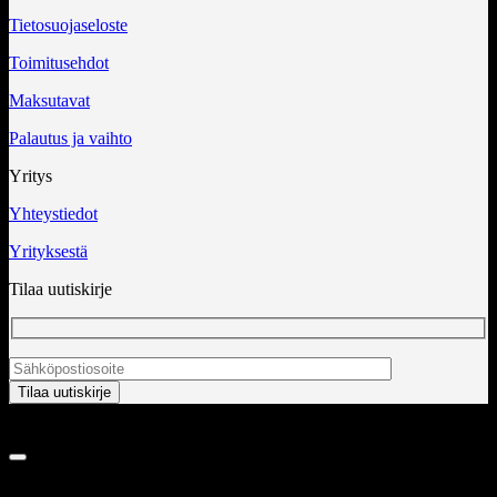
Tietosuojaseloste
Toimitusehdot
Maksutavat
Palautus ja vaihto
Yritys
Yhteystiedot
Yrityksestä
Tilaa uutiskirje
Copyright 2026 ©
InCart OÜ