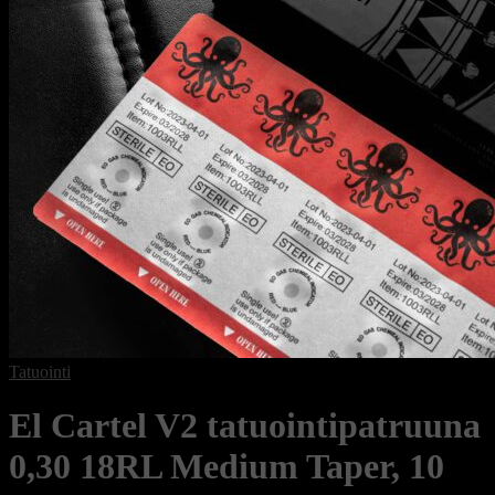
Tatuointi
El Cartel V2 tatuointipatruuna
0,30 18RL Medium Taper, 10