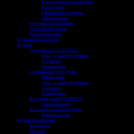
Karvanpoiston hoitotuotteet
Kovat vahat
Lämminvaha purkissa
Vahapatruunat
Karvanpoistotarvikkeet
QUICKEPIL vahat
Vahalämmittimet
Kynsistudion kalusteet
Kynnet
Geelilakkaus CLARESA
Alus- ja päällysgeelilakat
Geelilakat
Hoitotuotteet
Geelilakkaus Ocho Nails
Tekokynnet
Alus- ja päällysgeelilakat
Geelilakat
Hoitotuotteet
Rakennekynnet CLARESA
Rakennusgeelit
Rakennekynnet Ocho Nails
Rakennusgeelit
Kynsienhoitolaitteet
Kynsiporat
Varaosat