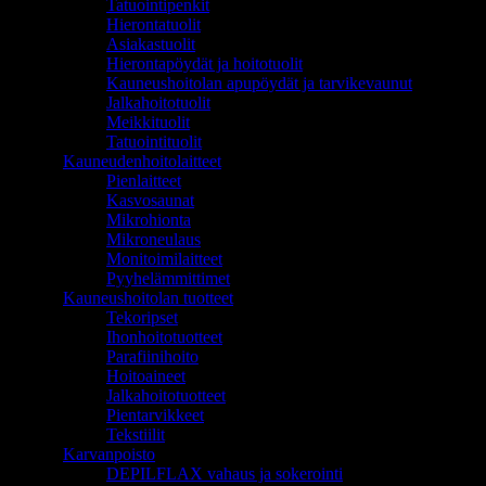
Tatuointipenkit
Hierontatuolit
Asiakastuolit
Hierontapöydät ja hoitotuolit
Kauneushoitolan apupöydät ja tarvikevaunut
Jalkahoitotuolit
Meikkituolit
Tatuointituolit
Kauneudenhoitolaitteet
Pienlaitteet
Kasvosaunat
Mikrohionta
Mikroneulaus
Monitoimilaitteet
Pyyhelämmittimet
Kauneushoitolan tuotteet
Tekoripset
Ihonhoitotuotteet
Parafiinihoito
Hoitoaineet
Jalkahoitotuotteet
Pientarvikkeet
Tekstiilit
Karvanpoisto
DEPILFLAX vahaus ja sokerointi