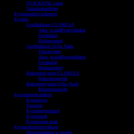
QUICKEPIL vahat
Vahalämmittimet
Kynsistudion kalusteet
Kynnet
Geelilakkaus CLARESA
Alus- ja päällysgeelilakat
Geelilakat
Hoitotuotteet
Geelilakkaus Ocho Nails
Tekokynnet
Alus- ja päällysgeelilakat
Geelilakat
Hoitotuotteet
Rakennekynnet CLARESA
Rakennusgeelit
Rakennekynnet Ocho Nails
Rakennusgeelit
Kynsienhoitolaitteet
Kynsiporat
Varaosat
Kynsipölynimurit
Kynsiuunit
Kynsiporan terät
Kynsienhoitotarvikkeet
Harjoituskädet ja sormet