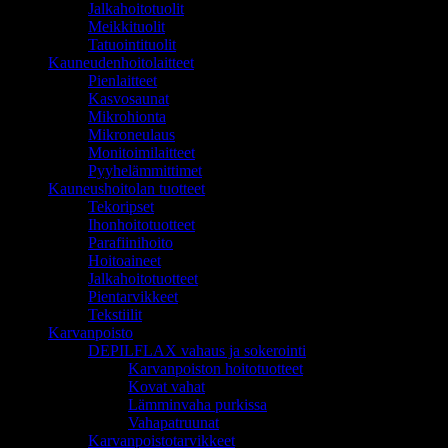
Jalkahoitotuolit
Meikkituolit
Tatuointituolit
Kauneudenhoitolaitteet
Pienlaitteet
Kasvosaunat
Mikrohionta
Mikroneulaus
Monitoimilaitteet
Pyyhelämmittimet
Kauneushoitolan tuotteet
Tekoripset
Ihonhoitotuotteet
Parafiinihoito
Hoitoaineet
Jalkahoitotuotteet
Pientarvikkeet
Tekstiilit
Karvanpoisto
DEPILFLAX vahaus ja sokerointi
Karvanpoiston hoitotuotteet
Kovat vahat
Lämminvaha purkissa
Vahapatruunat
Karvanpoistotarvikkeet