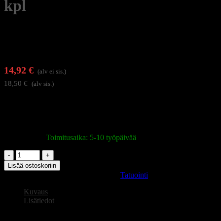
kpl
14,92
€
(alv ei sis.)
18,50
€
(alv sis.)
El Cartel RL (Round Liner) sarjan patruunat 0,30 mm
neulahalkaisijalla ja Medium Taper hionnalla tarjoavat erinomaisen
tasapainon tarkan linjan ja tehokkaan värinsyötön välillä
Varastossa
|
Toimitusaika: 5-10 työpäivää
El
Cartel
Lisää ostoskoriin
V2
Tuotetunnus (SKU):
147898
Osasto:
Tatuointi
tatuointipatruuna
0,30
Kuvaus
18RL
Lisätiedot
Medium
Taper,
El Cartel V2 tatuointipatruuna 0,30 18RL Medium Taper, 10 kpl