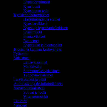
Kynsipölynimurit
Kynsiuunit
Kynsiporan terät
Kynsienhoitotarvikkeet
Harjoituskädet ja sormet
Kynsitarvikkeet
Kynsi- ja kynsinauhaleikkurit
Kynsimuotit
Pientarvikkeet
Rannetuet
Kynsiviilat ja hiontapalkit
Ripsien ja kulmien kestovärjäys
Työtuolit
Valaisimet
Lattiavalaisimet
Meikkivalot
Suurennuslasivalaisimet
Työpöytävalaisimet
Tarvikesalkut ja pakit
Autoklaavit ja desinfiointilaitteet
Vastaanottokalusteet
Sohvat ja tuolit
Vastaanottotiskit
Tatuointi
Varaosat