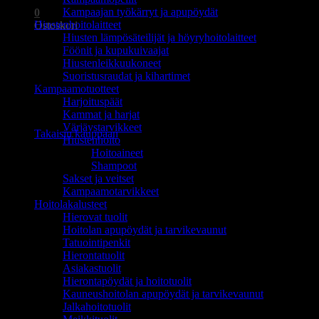
Kampaajan työkärryt ja apupöydät
0
Hiustenhoitolaitteet
Ostoskori
Hiusten lämpösäteilijät ja höyryhoitolaitteet
Föönit ja kupukuivaajat
Hiustenleikkuukoneet
Suoristusraudat ja kihartimet
Kampaamotuotteet
Harjoituspäät
Ostoskori on tyhjä.
Kammat ja harjat
Värjäystarvikkeet
Takaisin kauppaan
Hiustenhoito
Hoitoaineet
Shampoot
Sakset ja veitset
Kampaamotarvikkeet
Hoitolakalusteet
Hierovat tuolit
Hoitolan apupöydät ja tarvikevaunut
Tatuointipenkit
Hierontatuolit
Asiakastuolit
Hierontapöydät ja hoitotuolit
Kauneushoitolan apupöydät ja tarvikevaunut
Jalkahoitotuolit