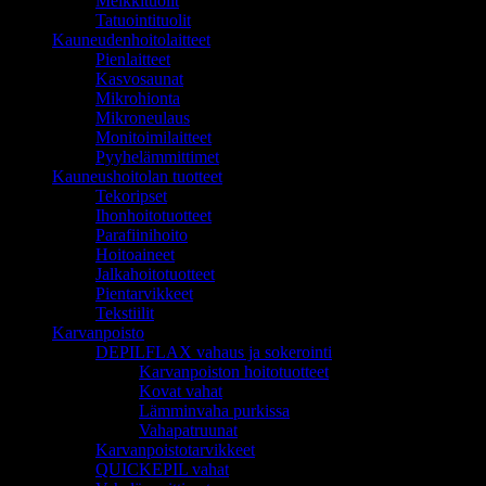
Meikkituolit
Tatuointituolit
Kauneudenhoitolaitteet
Pienlaitteet
Kasvosaunat
Mikrohionta
Mikroneulaus
Monitoimilaitteet
Pyyhelämmittimet
Kauneushoitolan tuotteet
Tekoripset
Ihonhoitotuotteet
Parafiinihoito
Hoitoaineet
Jalkahoitotuotteet
Pientarvikkeet
Tekstiilit
Karvanpoisto
DEPILFLAX vahaus ja sokerointi
Karvanpoiston hoitotuotteet
Kovat vahat
Lämminvaha purkissa
Vahapatruunat
Karvanpoistotarvikkeet
QUICKEPIL vahat