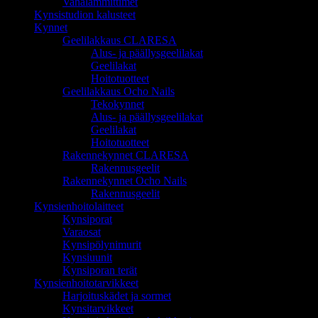
Vahalämmittimet
Kynsistudion kalusteet
Kynnet
Geelilakkaus CLARESA
Alus- ja päällysgeelilakat
Geelilakat
Hoitotuotteet
Geelilakkaus Ocho Nails
Tekokynnet
Alus- ja päällysgeelilakat
Geelilakat
Hoitotuotteet
Rakennekynnet CLARESA
Rakennusgeelit
Rakennekynnet Ocho Nails
Rakennusgeelit
Kynsienhoitolaitteet
Kynsiporat
Varaosat
Kynsipölynimurit
Kynsiuunit
Kynsiporan terät
Kynsienhoitotarvikkeet
Harjoituskädet ja sormet
Kynsitarvikkeet