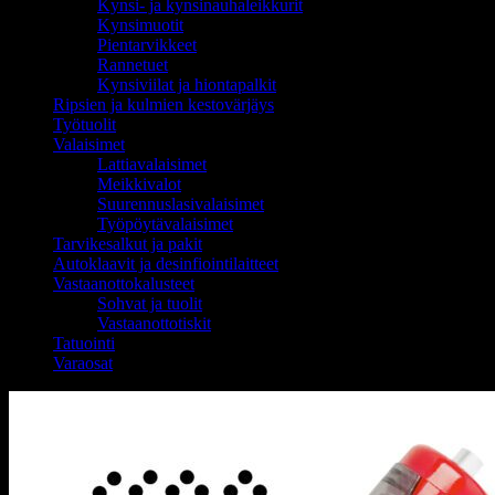
Kynsi- ja kynsinauhaleikkurit
Kynsimuotit
Pientarvikkeet
Rannetuet
Kynsiviilat ja hiontapalkit
Ripsien ja kulmien kestovärjäys
Työtuolit
Valaisimet
Lattiavalaisimet
Meikkivalot
Suurennuslasivalaisimet
Työpöytävalaisimet
Tarvikesalkut ja pakit
Autoklaavit ja desinfiointilaitteet
Vastaanottokalusteet
Sohvat ja tuolit
Vastaanottotiskit
Tatuointi
Varaosat