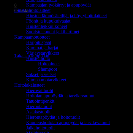
Kampaajan työkärryt ja apupöydät
0
Hiustenhoitolaitteet
Ostoskori
Hiusten lämpösäteilijät ja höyryhoitolaitteet
Föönit ja kupukuivaajat
Hiustenleikkuukoneet
Suoristusraudat ja kihartimet
Kampaamotuotteet
Harjoituspäät
Ostoskori on tyhjä.
Kammat ja harjat
Värjäystarvikkeet
Takaisin kauppaan
Hiustenhoito
Hoitoaineet
Shampoot
Sakset ja veitset
Kampaamotarvikkeet
Hoitolakalusteet
Hierovat tuolit
Hoitolan apupöydät ja tarvikevaunut
Tatuointipenkit
Hierontatuolit
Asiakastuolit
Hierontapöydät ja hoitotuolit
Kauneushoitolan apupöydät ja tarvikevaunut
Jalkahoitotuolit