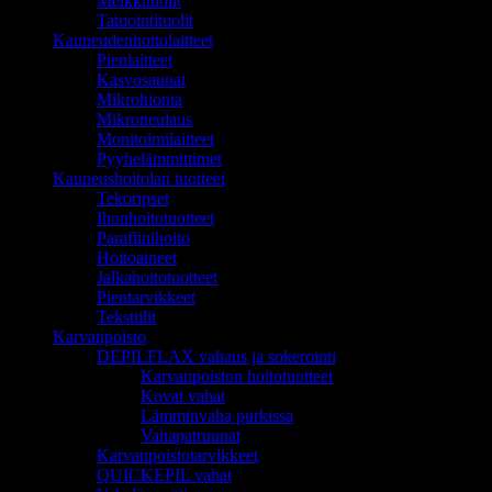
Meikkituolit
Tatuointituolit
Kauneudenhoitolaitteet
Pienlaitteet
Kasvosaunat
Mikrohionta
Mikroneulaus
Monitoimilaitteet
Pyyhelämmittimet
Kauneushoitolan tuotteet
Tekoripset
Ihonhoitotuotteet
Parafiinihoito
Hoitoaineet
Jalkahoitotuotteet
Pientarvikkeet
Tekstiilit
Karvanpoisto
DEPILFLAX vahaus ja sokerointi
Karvanpoiston hoitotuotteet
Kovat vahat
Lämminvaha purkissa
Vahapatruunat
Karvanpoistotarvikkeet
QUICKEPIL vahat