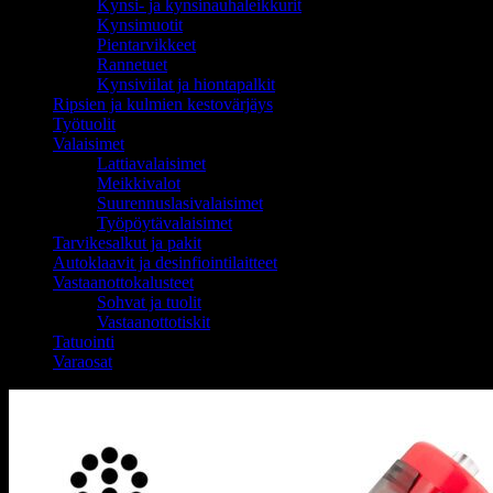
Kynsi- ja kynsinauhaleikkurit
Kynsimuotit
Pientarvikkeet
Rannetuet
Kynsiviilat ja hiontapalkit
Ripsien ja kulmien kestovärjäys
Työtuolit
Valaisimet
Lattiavalaisimet
Meikkivalot
Suurennuslasivalaisimet
Työpöytävalaisimet
Tarvikesalkut ja pakit
Autoklaavit ja desinfiointilaitteet
Vastaanottokalusteet
Sohvat ja tuolit
Vastaanottotiskit
Tatuointi
Varaosat