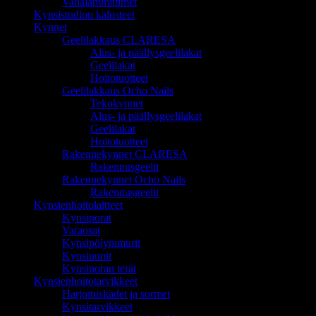
Vahalämmittimet
Kynsistudion kalusteet
Kynnet
Geelilakkaus CLARESA
Alus- ja päällysgeelilakat
Geelilakat
Hoitotuotteet
Geelilakkaus Ocho Nails
Tekokynnet
Alus- ja päällysgeelilakat
Geelilakat
Hoitotuotteet
Rakennekynnet CLARESA
Rakennusgeelit
Rakennekynnet Ocho Nails
Rakennusgeelit
Kynsienhoitolaitteet
Kynsiporat
Varaosat
Kynsipölynimurit
Kynsiuunit
Kynsiporan terät
Kynsienhoitotarvikkeet
Harjoituskädet ja sormet
Kynsitarvikkeet