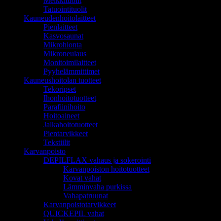
Meikkituolit
Tatuointituolit
Kauneudenhoitolaitteet
Pienlaitteet
Kasvosaunat
Mikrohionta
Mikroneulaus
Monitoimilaitteet
Pyyhelämmittimet
Kauneushoitolan tuotteet
Tekoripset
Ihonhoitotuotteet
Parafiinihoito
Hoitoaineet
Jalkahoitotuotteet
Pientarvikkeet
Tekstiilit
Karvanpoisto
DEPILFLAX vahaus ja sokerointi
Karvanpoiston hoitotuotteet
Kovat vahat
Lämminvaha purkissa
Vahapatruunat
Karvanpoistotarvikkeet
QUICKEPIL vahat