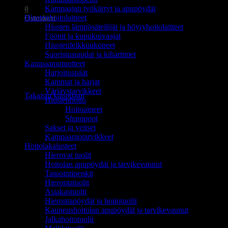
Kampaajan työkärryt ja apupöydät
0
Hiustenhoitolaitteet
Ostoskori
Hiusten lämpösäteilijät ja höyryhoitolaitteet
Föönit ja kupukuivaajat
Hiustenleikkuukoneet
Suoristusraudat ja kihartimet
Kampaamotuotteet
Harjoituspäät
Ostoskori on tyhjä.
Kammat ja harjat
Värjäystarvikkeet
Takaisin kauppaan
Hiustenhoito
Hoitoaineet
Shampoot
Sakset ja veitset
Kampaamotarvikkeet
Hoitolakalusteet
Hierovat tuolit
Hoitolan apupöydät ja tarvikevaunut
Tatuointipenkit
Hierontatuolit
Asiakastuolit
Hierontapöydät ja hoitotuolit
Kauneushoitolan apupöydät ja tarvikevaunut
Jalkahoitotuolit