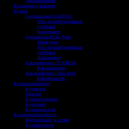
Vahalämmittimet
Kynsistudion kalusteet
Kynnet
Geelilakkaus CLARESA
Alus- ja päällysgeelilakat
Geelilakat
Hoitotuotteet
Geelilakkaus Ocho Nails
Tekokynnet
Alus- ja päällysgeelilakat
Geelilakat
Hoitotuotteet
Rakennekynnet CLARESA
Rakennusgeelit
Rakennekynnet Ocho Nails
Rakennusgeelit
Kynsienhoitolaitteet
Kynsiporat
Varaosat
Kynsipölynimurit
Kynsiuunit
Kynsiporan terät
Kynsienhoitotarvikkeet
Harjoituskädet ja sormet
Kynsitarvikkeet