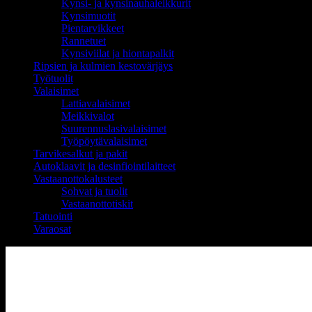
Kynsi- ja kynsinauhaleikkurit
Kynsimuotit
Pientarvikkeet
Rannetuet
Kynsiviilat ja hiontapalkit
Ripsien ja kulmien kestovärjäys
Työtuolit
Valaisimet
Lattiavalaisimet
Meikkivalot
Suurennuslasivalaisimet
Työpöytävalaisimet
Tarvikesalkut ja pakit
Autoklaavit ja desinfiointilaitteet
Vastaanottokalusteet
Sohvat ja tuolit
Vastaanottotiskit
Tatuointi
Varaosat