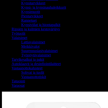
Kynsitarvikkeet
Kynsi- ja kynsinauhaleikkurit
Kynsimuotit
Pientarvikkeet
Rannetuet
Kynsiviilat ja hiontapalkit
Ripsien ja kulmien kestovärjäys
Työtuolit
Valaisimet
Lattiavalaisimet
Meikkivalot
Suurennuslasivalaisimet
Työpöytävalaisimet
Tarvikesalkut ja pakit
Autoklaavit ja desinfiointilaitteet
Vastaanottokalusteet
Sohvat ja tuolit
Vastaanottotiskit
Tatuointi
Varaosat