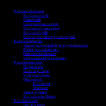
TUOTEALUEET
Kampaamokalusteet
Kampaamotuolit
Parturituolit
Lasten kampaamotuolit
Kampaamon pesupaikat
Kampaamopeilit
Kampaajan työkärryt ja apupöydät
Hiustenhoitolaitteet
Hiusten lämpösäteilijät ja höyryhoitolaitteet
Föönit ja kupukuivaajat
Hiustenleikkuukoneet
Suoristusraudat ja kihartimet
Kampaamotuotteet
Harjoituspäät
Kammat ja harjat
Värjäystarvikkeet
Hiustenhoito
Hoitoaineet
Shampoot
Sakset ja veitset
Kampaamotarvikkeet
Hoitolakalusteet
Hierovat tuolit