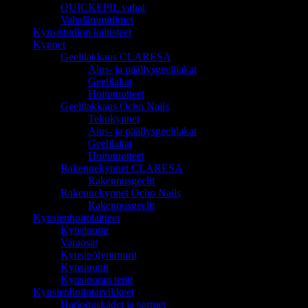
QUICKEPIL vahat
Vahalämmittimet
Kynsistudion kalusteet
Kynnet
Geelilakkaus CLARESA
Alus- ja päällysgeelilakat
Geelilakat
Hoitotuotteet
Geelilakkaus Ocho Nails
Tekokynnet
Alus- ja päällysgeelilakat
Geelilakat
Hoitotuotteet
Rakennekynnet CLARESA
Rakennusgeelit
Rakennekynnet Ocho Nails
Rakennusgeelit
Kynsienhoitolaitteet
Kynsiporat
Varaosat
Kynsipölynimurit
Kynsiuunit
Kynsiporan terät
Kynsienhoitotarvikkeet
Harjoituskädet ja sormet