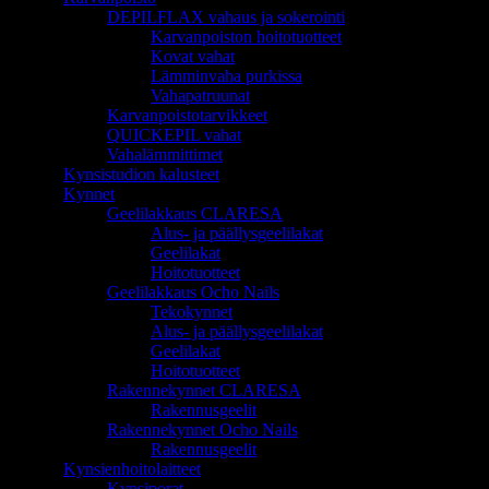
DEPILFLAX vahaus ja sokerointi
Karvanpoiston hoitotuotteet
Kovat vahat
Lämminvaha purkissa
Vahapatruunat
Karvanpoistotarvikkeet
QUICKEPIL vahat
Vahalämmittimet
Kynsistudion kalusteet
Kynnet
Geelilakkaus CLARESA
Alus- ja päällysgeelilakat
Geelilakat
Hoitotuotteet
Geelilakkaus Ocho Nails
Tekokynnet
Alus- ja päällysgeelilakat
Geelilakat
Hoitotuotteet
Rakennekynnet CLARESA
Rakennusgeelit
Rakennekynnet Ocho Nails
Rakennusgeelit
Kynsienhoitolaitteet
Kynsiporat