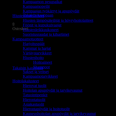
Kampaamon pesupaikat
Ostoskori on tyhjä.
Kampaamopeilit
Kampaajan työkärryt ja apupöydät
Takaisin kauppaan
Hiustenhoitolaitteet
Hiusten lämpösäteilijät ja höyryhoitolaitteet
0
Föönit ja kupukuivaajat
Ostoskori
Hiustenleikkuukoneet
Suoristusraudat ja kihartimet
Kampaamotuotteet
Harjoituspäät
Kammat ja harjat
Värjäystarvikkeet
Hiustenhoito
Ostoskori on tyhjä.
Hoitoaineet
Shampoot
Takaisin kauppaan
Sakset ja veitset
Kampaamotarvikkeet
Hoitolakalusteet
Hierovat tuolit
Hoitolan apupöydät ja tarvikevaunut
Tatuointipenkit
Hierontatuolit
Asiakastuolit
Hierontapöydät ja hoitotuolit
Kauneushoitolan apupöydät ja tarvikevaunut