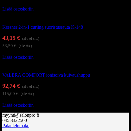
Lisää ostoskoriin
Hiustenhoitolaitteet
Kessner 2-in-1 curling suoristusrauta K-148
43,15
€
(alv ei sis.)
53,50
€
(alv sis.)
Lisää ostoskoriin
Föönit ja kupukuivaajat
VALERA COMFORT ionisoiva kuivaushuppu
92,74
€
(alv ei sis.)
115,00
€
(alv sis.)
Lisää ostoskoriin
myynti@salonpro.fi
045 3322500
Palautelomake