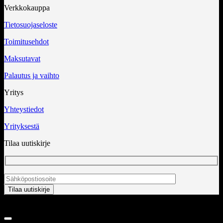
Verkkokauppa
Tietosuojaseloste
Toimitusehdot
Maksutavat
Palautus ja vaihto
Yritys
Yhteystiedot
Yrityksestä
Tilaa uutiskirje
Copyright 2026 ©
InCart OÜ