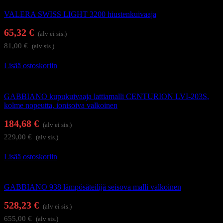
VALERA SWISS LIGHT 3200 hiustenkuivaaja
65,32
€
(alv ei sis.)
81,00
€
(alv sis.)
Lisää ostoskoriin
Föönit ja kupukuivaajat
GABBIANO kupukuivaaja lattiamalli CENTURION LVI-203S,
kolme nopeutta, ionisoiva valkoinen
184,68
€
(alv ei sis.)
229,00
€
(alv sis.)
Lisää ostoskoriin
Hiusten lämpösäteilijät ja höyryhoitolaitteet
GABBIANO 938 lämpösäteilijä seisova malli valkoinen
528,23
€
(alv ei sis.)
655,00
€
(alv sis.)