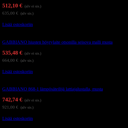
512,10
€
(alv ei sis.)
635,00
€
(alv sis.)
Lisää ostoskoriin
Hiusten lämpösäteilijät ja höyryhoitolaitteet
GABBIANO hiusten höyrylaite otsonilla seisova malli musta
535,48
€
(alv ei sis.)
664,00
€
(alv sis.)
Lisää ostoskoriin
Hiusten lämpösäteilijät ja höyryhoitolaitteet
GABBIANO 868-1 lämpösäteilijä lattiajalustalla, musta
742,74
€
(alv ei sis.)
921,00
€
(alv sis.)
Lisää ostoskoriin
Föönit ja kupukuivaajat