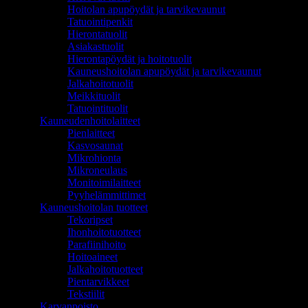
Hoitolan apupöydät ja tarvikevaunut
Tatuointipenkit
Hierontatuolit
Asiakastuolit
Hierontapöydät ja hoitotuolit
Kauneushoitolan apupöydät ja tarvikevaunut
Jalkahoitotuolit
Meikkituolit
Tatuointituolit
Kauneudenhoitolaitteet
Pienlaitteet
Kasvosaunat
Mikrohionta
Mikroneulaus
Monitoimilaitteet
Pyyhelämmittimet
Kauneushoitolan tuotteet
Tekoripset
Ihonhoitotuotteet
Parafiinihoito
Hoitoaineet
Jalkahoitotuotteet
Pientarvikkeet
Tekstiilit
Karvanpoisto