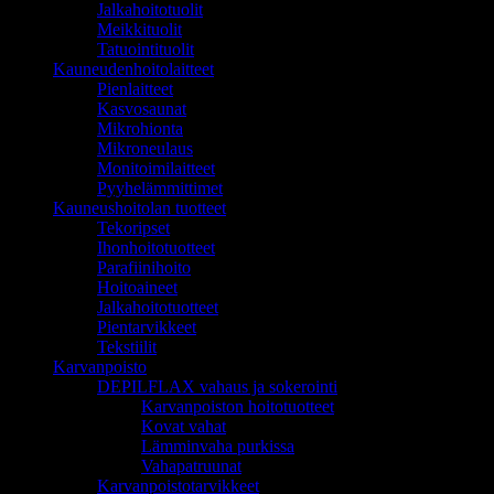
Jalkahoitotuolit
Meikkituolit
Tatuointituolit
Kauneudenhoitolaitteet
Pienlaitteet
Kasvosaunat
Mikrohionta
Mikroneulaus
Monitoimilaitteet
Pyyhelämmittimet
Kauneushoitolan tuotteet
Tekoripset
Ihonhoitotuotteet
Parafiinihoito
Hoitoaineet
Jalkahoitotuotteet
Pientarvikkeet
Tekstiilit
Karvanpoisto
DEPILFLAX vahaus ja sokerointi
Karvanpoiston hoitotuotteet
Kovat vahat
Lämminvaha purkissa
Vahapatruunat
Karvanpoistotarvikkeet