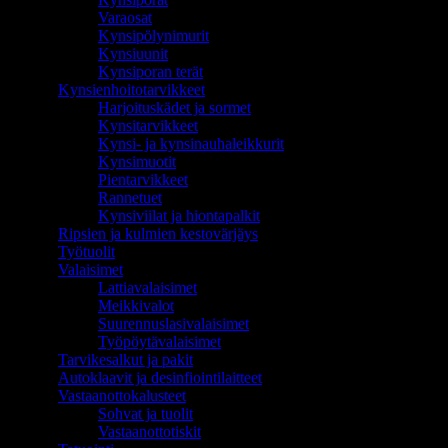
Varaosat
Kynsipölynimurit
Kynsiuunit
Kynsiporan terät
Kynsienhoitotarvikkeet
Harjoituskädet ja sormet
Kynsitarvikkeet
Kynsi- ja kynsinauhaleikkurit
Kynsimuotit
Pientarvikkeet
Rannetuet
Kynsiviilat ja hiontapalkit
Ripsien ja kulmien kestovärjäys
Työtuolit
Valaisimet
Lattiavalaisimet
Meikkivalot
Suurennuslasivalaisimet
Työpöytävalaisimet
Tarvikesalkut ja pakit
Autoklaavit ja desinfiointilaitteet
Vastaanottokalusteet
Sohvat ja tuolit
Vastaanottotiskit