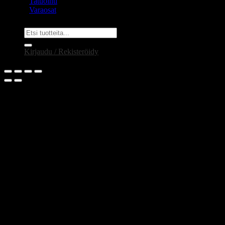
Tatuointi
Varaosat
Etsi:
Kirjaudu / Rekisteröidy