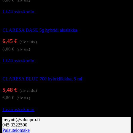
(alv sis.)
Lisää ostoskoriin
Alus- ja päällysgeelilakat
CLARESA BASE 5g hybridi aluslakka
6,45
€
(alv ei sis.)
8,00
€
(alv sis.)
Lisää ostoskoriin
Geelilakat
CLARESA BLUE 700 hybridilakka, 5 ml
5,48
€
(alv ei sis.)
6,80
€
(alv sis.)
Lisää ostoskoriin
myynti@salonpro.fi
045 3322500
Palautelomake