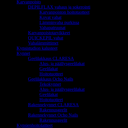
Karvanpoisto
DEPILFLAX vahaus ja sokerointi
Karvanpoiston hoitotuotteet
Kovat vahat
Lämminvaha purkissa
Vahapatruunat
Karvanpoistotarvikkeet
QUICKEPIL vahat
Vahalämmittimet
Kynsistudion kalusteet
Kynnet
Geelilakkaus CLARESA
Alus- ja päällysgeelilakat
Geelilakat
Hoitotuotteet
Geelilakkaus Ocho Nails
Tekokynnet
Alus- ja päällysgeelilakat
Geelilakat
Hoitotuotteet
Rakennekynnet CLARESA
Rakennusgeelit
Rakennekynnet Ocho Nails
Rakennusgeelit
Kynsienhoitolaitteet