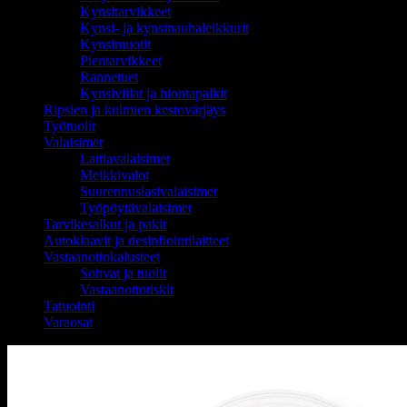
Kynsitarvikkeet
Kynsi- ja kynsinauhaleikkurit
Kynsimuotit
Pientarvikkeet
Rannetuet
Kynsiviilat ja hiontapalkit
Ripsien ja kulmien kestovärjäys
Työtuolit
Valaisimet
Lattiavalaisimet
Meikkivalot
Suurennuslasivalaisimet
Työpöytävalaisimet
Tarvikesalkut ja pakit
Autoklaavit ja desinfiointilaitteet
Vastaanottokalusteet
Sohvat ja tuolit
Vastaanottotiskit
Tatuointi
Varaosat