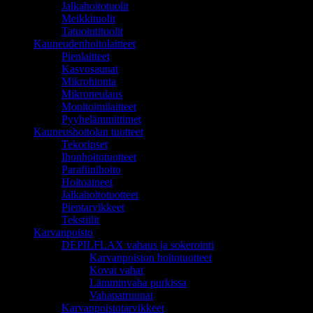
Jalkahoitotuolit
Meikkituolit
Tatuointituolit
Kauneudenhoitolaitteet
Pienlaitteet
Kasvosaunat
Mikrohionta
Mikroneulaus
Monitoimilaitteet
Pyyhelämmittimet
Kauneushoitolan tuotteet
Tekoripset
Ihonhoitotuotteet
Parafiinihoito
Hoitoaineet
Jalkahoitotuotteet
Pientarvikkeet
Tekstiilit
Karvanpoisto
DEPILFLAX vahaus ja sokerointi
Karvanpoiston hoitotuotteet
Kovat vahat
Lämminvaha purkissa
Vahapatruunat
Karvanpoistotarvikkeet