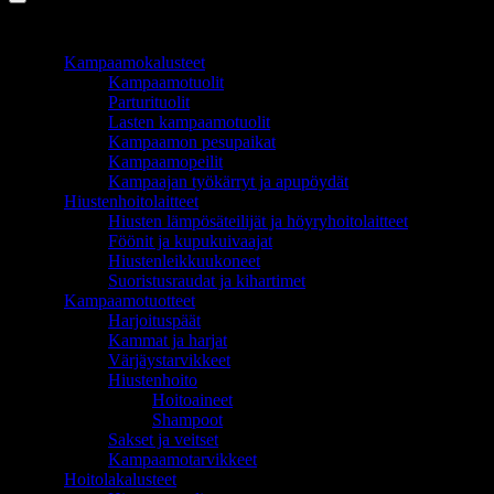
TUOTEALUEET
Kampaamokalusteet
Kampaamotuolit
Parturituolit
Lasten kampaamotuolit
Kampaamon pesupaikat
Kampaamopeilit
Kampaajan työkärryt ja apupöydät
Hiustenhoitolaitteet
Hiusten lämpösäteilijät ja höyryhoitolaitteet
Föönit ja kupukuivaajat
Hiustenleikkuukoneet
Suoristusraudat ja kihartimet
Kampaamotuotteet
Harjoituspäät
Kammat ja harjat
Värjäystarvikkeet
Hiustenhoito
Hoitoaineet
Shampoot
Sakset ja veitset
Kampaamotarvikkeet
Hoitolakalusteet