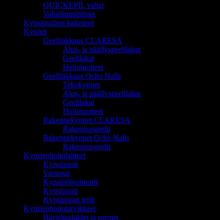
QUICKEPIL vahat
Vahalämmittimet
Kynsistudion kalusteet
Kynnet
Geelilakkaus CLARESA
Alus- ja päällysgeelilakat
Geelilakat
Hoitotuotteet
Geelilakkaus Ocho Nails
Tekokynnet
Alus- ja päällysgeelilakat
Geelilakat
Hoitotuotteet
Rakennekynnet CLARESA
Rakennusgeelit
Rakennekynnet Ocho Nails
Rakennusgeelit
Kynsienhoitolaitteet
Kynsiporat
Varaosat
Kynsipölynimurit
Kynsiuunit
Kynsiporan terät
Kynsienhoitotarvikkeet
Harjoituskädet ja sormet