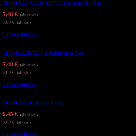
CLARESA FALLIN’ LOVE 12 hybridilakka, 5 ml
5,48
€
(alv ei sis.)
6,80
€
(alv sis.)
Lisää ostoskoriin
Geelilakat
CLARESA BLUE 716 hybridilakka, 5 ml
5,48
€
(alv ei sis.)
6,80
€
(alv sis.)
Lisää ostoskoriin
Alus- ja päällysgeelilakat
CLARESA ULTRA BASE 5 g
6,45
€
(alv ei sis.)
8,00
€
(alv sis.)
Lisää ostoskoriin