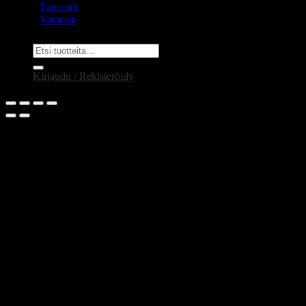
Tatuointi
Varaosat
Etsi:
Kirjaudu / Rekisteröidy