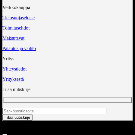
Verkkokauppa
Tietosuojaseloste
Toimitusehdot
Maksutavat
Palautus ja vaihto
Yritys
Yhteystiedot
Yrityksestä
Tilaa uutiskirje
Copyright 2026 ©
InCart OÜ