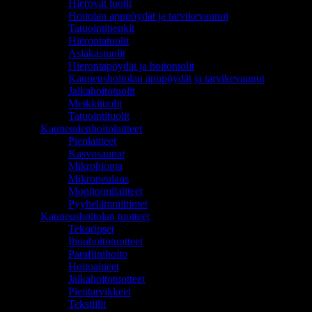
Hierovat tuolit
Hoitolan apupöydät ja tarvikevaunut
Tatuointipenkit
Hierontatuolit
Asiakastuolit
Hierontapöydät ja hoitotuolit
Kauneushoitolan apupöydät ja tarvikevaunut
Jalkahoitotuolit
Meikkituolit
Tatuointituolit
Kauneudenhoitolaitteet
Pienlaitteet
Kasvosaunat
Mikrohionta
Mikroneulaus
Monitoimilaitteet
Pyyhelämmittimet
Kauneushoitolan tuotteet
Tekoripset
Ihonhoitotuotteet
Parafiinihoito
Hoitoaineet
Jalkahoitotuotteet
Pientarvikkeet
Tekstiilit