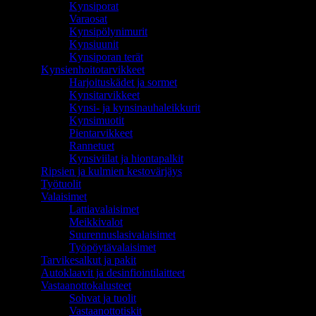
Kynsiporat
Varaosat
Kynsipölynimurit
Kynsiuunit
Kynsiporan terät
Kynsienhoitotarvikkeet
Harjoituskädet ja sormet
Kynsitarvikkeet
Kynsi- ja kynsinauhaleikkurit
Kynsimuotit
Pientarvikkeet
Rannetuet
Kynsiviilat ja hiontapalkit
Ripsien ja kulmien kestovärjäys
Työtuolit
Valaisimet
Lattiavalaisimet
Meikkivalot
Suurennuslasivalaisimet
Työpöytävalaisimet
Tarvikesalkut ja pakit
Autoklaavit ja desinfiointilaitteet
Vastaanottokalusteet
Sohvat ja tuolit
Vastaanottotiskit