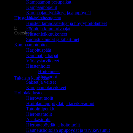
Kampaamon pesupaikat
Ostoskori on tyhjä.
Kampaamopeilit
Kampaajan työkärryt ja apupöydät
Takaisin kauppaan
Hiustenhoitolaitteet
Hiusten lämpösäteilijät ja höyryhoitolaitteet
0
Föönit ja kupukuivaajat
Ostoskori
Hiustenleikkuukoneet
Suoristusraudat ja kihartimet
Kampaamotuotteet
Harjoituspäät
Kammat ja harjat
Värjäystarvikkeet
Hiustenhoito
Ostoskori on tyhjä.
Hoitoaineet
Shampoot
Takaisin kauppaan
Sakset ja veitset
Kampaamotarvikkeet
Hoitolakalusteet
Hierovat tuolit
Hoitolan apupöydät ja tarvikevaunut
Tatuointipenkit
Hierontatuolit
Asiakastuolit
Hierontapöydät ja hoitotuolit
Kauneushoitolan apupöydät ja tarvikevaunut