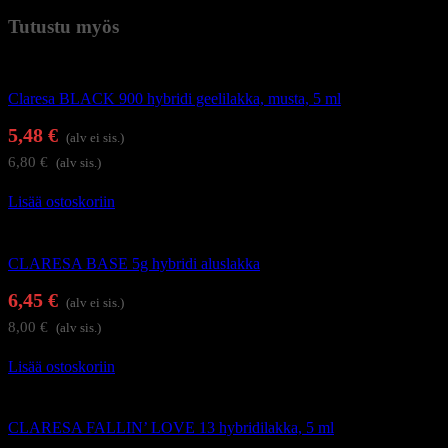
Tutustu myös
Geelilakat
Claresa BLACK 900 hybridi geelilakka, musta, 5 ml
5,48
€
(alv ei sis.)
6,80
€
(alv sis.)
Lisää ostoskoriin
Alus- ja päällysgeelilakat
CLARESA BASE 5g hybridi aluslakka
6,45
€
(alv ei sis.)
8,00
€
(alv sis.)
Lisää ostoskoriin
Geelilakat
CLARESA FALLIN’ LOVE 13 hybridilakka, 5 ml