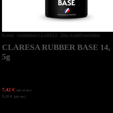
Kynnet
/
Geelilakkaus CLARESA
/
Alus- ja päällysgeelilakat
CLARESA RUBBER BASE 14,
5g
7,42
€
(alv ei sis.)
9,20
€
(alv sis.)
Varasto loppu