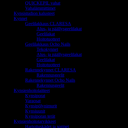
QUICKEPIL vahat
Vahalämmittimet
Kynsistudion kalusteet
Kynnet
Geelilakkaus CLARESA
Alus- ja päällysgeelilakat
Geelilakat
Hoitotuotteet
Geelilakkaus Ocho Nails
Tekokynnet
Alus- ja päällysgeelilakat
Geelilakat
Hoitotuotteet
Rakennekynnet CLARESA
Rakennusgeelit
Rakennekynnet Ocho Nails
Rakennusgeelit
Kynsienhoitolaitteet
Kynsiporat
Varaosat
Kynsipölynimurit
Kynsiuunit
Kynsiporan terät
Kynsienhoitotarvikkeet
Harjoituskädet ja sormet