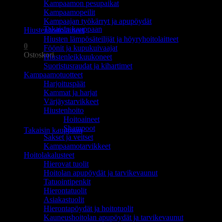
Kampaamon pesupaikat
Ostoskori on tyhjä.
Kampaamopeilit
Kampaajan työkärryt ja apupöydät
Takaisin kauppaan
Hiustenhoitolaitteet
Hiusten lämpösäteilijät ja höyryhoitolaitteet
0
Föönit ja kupukuivaajat
Ostoskori
Hiustenleikkuukoneet
Suoristusraudat ja kihartimet
Kampaamotuotteet
Harjoituspäät
Kammat ja harjat
Värjäystarvikkeet
Hiustenhoito
Ostoskori on tyhjä.
Hoitoaineet
Shampoot
Takaisin kauppaan
Sakset ja veitset
Kampaamotarvikkeet
Hoitolakalusteet
Hierovat tuolit
Hoitolan apupöydät ja tarvikevaunut
Tatuointipenkit
Hierontatuolit
Asiakastuolit
Hierontapöydät ja hoitotuolit
Kauneushoitolan apupöydät ja tarvikevaunut