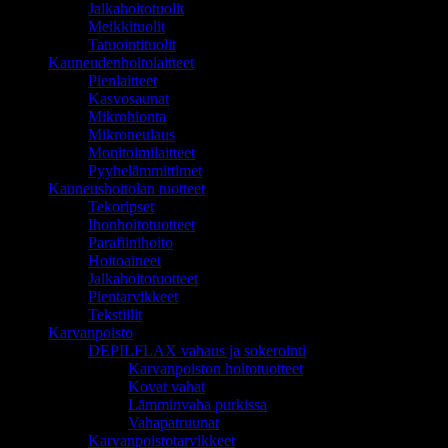
Jalkahoitotuolit
Meikkituolit
Tatuointituolit
Kauneudenhoitolaitteet
Pienlaitteet
Kasvosaunat
Mikrohionta
Mikroneulaus
Monitoimilaitteet
Pyyhelämmittimet
Kauneushoitolan tuotteet
Tekoripset
Ihonhoitotuotteet
Parafiinihoito
Hoitoaineet
Jalkahoitotuotteet
Pientarvikkeet
Tekstiilit
Karvanpoisto
DEPILFLAX vahaus ja sokerointi
Karvanpoiston hoitotuotteet
Kovat vahat
Lämminvaha purkissa
Vahapatruunat
Karvanpoistotarvikkeet