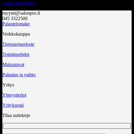
Lisää ostoskoriin
myynti@salonpro.fi
045 3322500
Palautelomake
Verkkokauppa
Tietosuojaseloste
Toimitusehdot
Maksutavat
Palautus ja vaihto
Yritys
Yhteystiedot
Yrityksestä
Tilaa uutiskirje