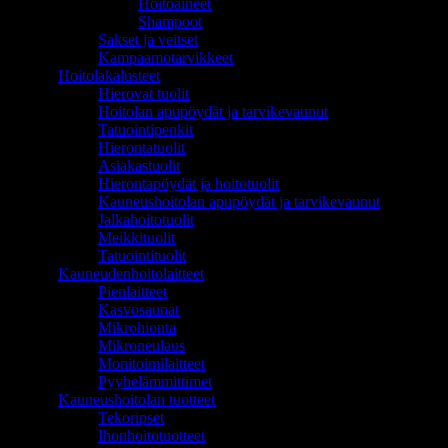
Hoitoaineet
Shampoot
Sakset ja veitset
Kampaamotarvikkeet
Hoitolakalusteet
Hierovat tuolit
Hoitolan apupöydät ja tarvikevaunut
Tatuointipenkit
Hierontatuolit
Asiakastuolit
Hierontapöydät ja hoitotuolit
Kauneushoitolan apupöydät ja tarvikevaunut
Jalkahoitotuolit
Meikkituolit
Tatuointituolit
Kauneudenhoitolaitteet
Pienlaitteet
Kasvosaunat
Mikrohionta
Mikroneulaus
Monitoimilaitteet
Pyyhelämmittimet
Kauneushoitolan tuotteet
Tekoripset
Ihonhoitotuotteet