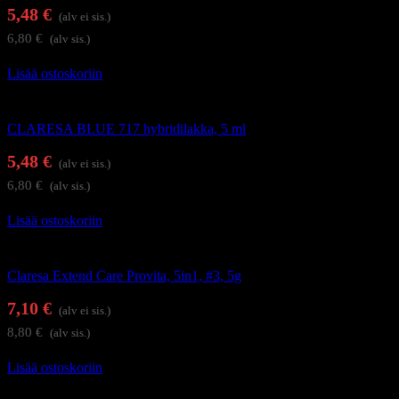
5,48
€
(alv ei sis.)
6,80
€
(alv sis.)
Lisää ostoskoriin
Geelilakat
CLARESA BLUE 717 hybridilakka, 5 ml
5,48
€
(alv ei sis.)
6,80
€
(alv sis.)
Lisää ostoskoriin
Alus- ja päällysgeelilakat
Claresa Extend Care Provita, 5in1, #3, 5g
7,10
€
(alv ei sis.)
8,80
€
(alv sis.)
Lisää ostoskoriin
Geelilakat