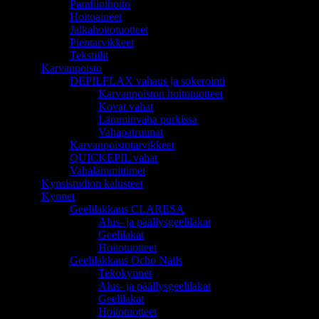
Parafiinihoito
Hoitoaineet
Jalkahoitotuotteet
Pientarvikkeet
Tekstiilit
Karvanpoisto
DEPILFLAX vahaus ja sokerointi
Karvanpoiston hoitotuotteet
Kovat vahat
Lämminvaha purkissa
Vahapatruunat
Karvanpoistotarvikkeet
QUICKEPIL vahat
Vahalämmittimet
Kynsistudion kalusteet
Kynnet
Geelilakkaus CLARESA
Alus- ja päällysgeelilakat
Geelilakat
Hoitotuotteet
Geelilakkaus Ocho Nails
Tekokynnet
Alus- ja päällysgeelilakat
Geelilakat
Hoitotuotteet