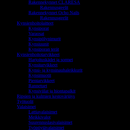
Rakennekynnet CLARESA
Rakennusgeelit
Rakennekynnet Ocho Nails
Rakennusgeelit
Kynsienhoitolaitteet
Kynsiporat
Varaosat
Kynsipölynimurit
Kynsiuunit
Kynsiporan terät
Kynsienhoitotarvikkeet
Harjoituskädet ja sormet
Kynsitarvikkeet
Kynsi- ja kynsinauhaleikkurit
Kynsimuotit
Pientarvikkeet
Rannetuet
Kynsiviilat ja hiontapalkit
Ripsien ja kulmien kestovärjäys
Työtuolit
Valaisimet
Lattiavalaisimet
Meikkivalot
Suurennuslasivalaisimet
Työpöytävalaisimet