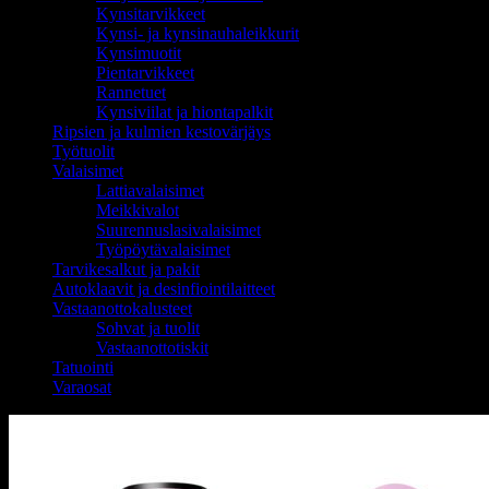
Kynsitarvikkeet
Kynsi- ja kynsinauhaleikkurit
Kynsimuotit
Pientarvikkeet
Rannetuet
Kynsiviilat ja hiontapalkit
Ripsien ja kulmien kestovärjäys
Työtuolit
Valaisimet
Lattiavalaisimet
Meikkivalot
Suurennuslasivalaisimet
Työpöytävalaisimet
Tarvikesalkut ja pakit
Autoklaavit ja desinfiointilaitteet
Vastaanottokalusteet
Sohvat ja tuolit
Vastaanottotiskit
Tatuointi
Varaosat