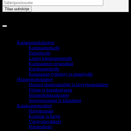
Copyright 2026 ©
InCart OÜ
TUOTEALUEET
Kampaamokalusteet
Kampaamotuolit
Parturituolit
Lasten kampaamotuolit
Kampaamon pesupaikat
Kampaamopeilit
Kampaajan työkärryt ja apupöydät
Hiustenhoitolaitteet
Hiusten lämpösäteilijät ja höyryhoitolaitteet
Föönit ja kupukuivaajat
Hiustenleikkuukoneet
Suoristusraudat ja kihartimet
Kampaamotuotteet
Harjoituspäät
Kammat ja harjat
Värjäystarvikkeet
Hiustenhoito