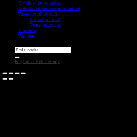
Tarvikesalkut ja pakit
Autoklaavit ja desinfiointilaitteet
Vastaanottokalusteet
Sohvat ja tuolit
Vastaanottotiskit
Tatuointi
Varaosat
Etsi:
Kirjaudu / Rekisteröidy