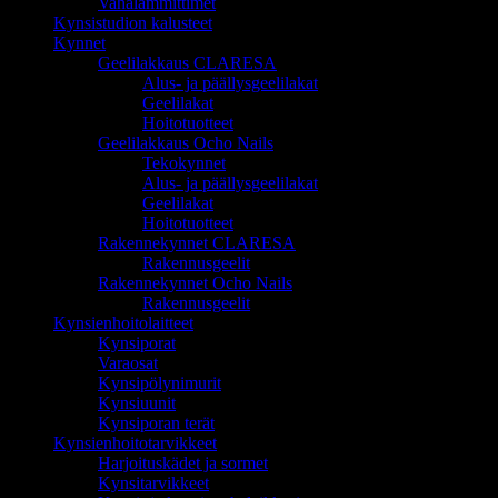
Vahalämmittimet
Kynsistudion kalusteet
Kynnet
Geelilakkaus CLARESA
Alus- ja päällysgeelilakat
Geelilakat
Hoitotuotteet
Geelilakkaus Ocho Nails
Tekokynnet
Alus- ja päällysgeelilakat
Geelilakat
Hoitotuotteet
Rakennekynnet CLARESA
Rakennusgeelit
Rakennekynnet Ocho Nails
Rakennusgeelit
Kynsienhoitolaitteet
Kynsiporat
Varaosat
Kynsipölynimurit
Kynsiuunit
Kynsiporan terät
Kynsienhoitotarvikkeet
Harjoituskädet ja sormet
Kynsitarvikkeet