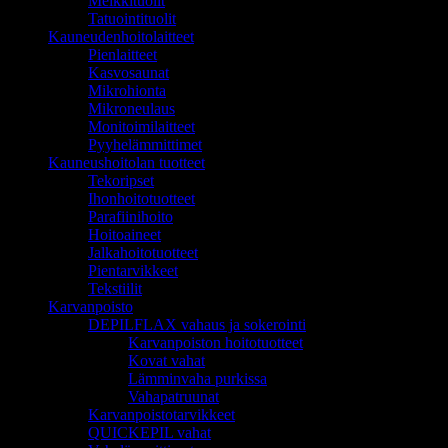
Meikkituolit
Tatuointituolit
Kauneudenhoitolaitteet
Pienlaitteet
Kasvosaunat
Mikrohionta
Mikroneulaus
Monitoimilaitteet
Pyyhelämmittimet
Kauneushoitolan tuotteet
Tekoripset
Ihonhoitotuotteet
Parafiinihoito
Hoitoaineet
Jalkahoitotuotteet
Pientarvikkeet
Tekstiilit
Karvanpoisto
DEPILFLAX vahaus ja sokerointi
Karvanpoiston hoitotuotteet
Kovat vahat
Lämminvaha purkissa
Vahapatruunat
Karvanpoistotarvikkeet
QUICKEPIL vahat