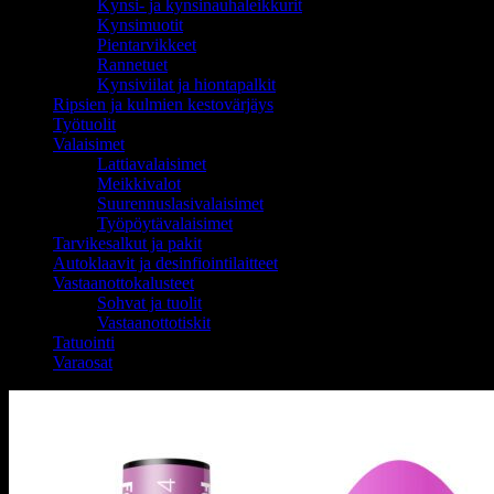
Kynsi- ja kynsinauhaleikkurit
Kynsimuotit
Pientarvikkeet
Rannetuet
Kynsiviilat ja hiontapalkit
Ripsien ja kulmien kestovärjäys
Työtuolit
Valaisimet
Lattiavalaisimet
Meikkivalot
Suurennuslasivalaisimet
Työpöytävalaisimet
Tarvikesalkut ja pakit
Autoklaavit ja desinfiointilaitteet
Vastaanottokalusteet
Sohvat ja tuolit
Vastaanottotiskit
Tatuointi
Varaosat