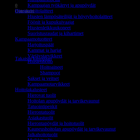
Kampaajan työkärryt ja apupöydät
0
Hiustenhoitolaitteet
Ostoskori
Hiusten lämpösäteilijät ja höyryhoitolaitteet
Föönit ja kupukuivaajat
Hiustenleikkuukoneet
Suoristusraudat ja kihartimet
Kampaamotuotteet
Harjoituspäät
Ostoskori on tyhjä.
Kammat ja harjat
Värjäystarvikkeet
Takaisin kauppaan
Hiustenhoito
Hoitoaineet
Shampoot
Sakset ja veitset
Kampaamotarvikkeet
Hoitolakalusteet
Hierovat tuolit
Hoitolan apupöydät ja tarvikevaunut
Tatuointipenkit
Hierontatuolit
Asiakastuolit
Hierontapöydät ja hoitotuolit
Kauneushoitolan apupöydät ja tarvikevaunut
Jalkahoitotuolit