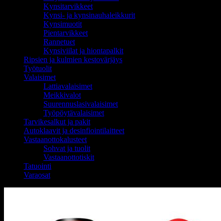
Kynsitarvikkeet
Kynsi- ja kynsinauhaleikkurit
Kynsimuotit
Pientarvikkeet
Rannetuet
Kynsiviilat ja hiontapalkit
Ripsien ja kulmien kestovärjäys
Työtuolit
Valaisimet
Lattiavalaisimet
Meikkivalot
Suurennuslasivalaisimet
Työpöytävalaisimet
Tarvikesalkut ja pakit
Autoklaavit ja desinfiointilaitteet
Vastaanottokalusteet
Sohvat ja tuolit
Vastaanottotiskit
Tatuointi
Varaosat