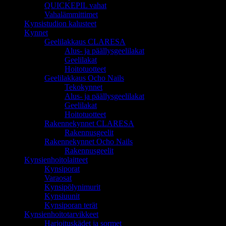
QUICKEPIL vahat
Vahalämmittimet
Kynsistudion kalusteet
Kynnet
Geelilakkaus CLARESA
Alus- ja päällysgeelilakat
Geelilakat
Hoitotuotteet
Geelilakkaus Ocho Nails
Tekokynnet
Alus- ja päällysgeelilakat
Geelilakat
Hoitotuotteet
Rakennekynnet CLARESA
Rakennusgeelit
Rakennekynnet Ocho Nails
Rakennusgeelit
Kynsienhoitolaitteet
Kynsiporat
Varaosat
Kynsipölynimurit
Kynsiuunit
Kynsiporan terät
Kynsienhoitotarvikkeet
Harjoituskädet ja sormet