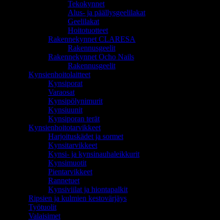
Tekokynnet
Alus- ja päällysgeelilakat
Geelilakat
Hoitotuotteet
Rakennekynnet CLARESA
Rakennusgeelit
Rakennekynnet Ocho Nails
Rakennusgeelit
Kynsienhoitolaitteet
Kynsiporat
Varaosat
Kynsipölynimurit
Kynsiuunit
Kynsiporan terät
Kynsienhoitotarvikkeet
Harjoituskädet ja sormet
Kynsitarvikkeet
Kynsi- ja kynsinauhaleikkurit
Kynsimuotit
Pientarvikkeet
Rannetuet
Kynsiviilat ja hiontapalkit
Ripsien ja kulmien kestovärjäys
Työtuolit
Valaisimet