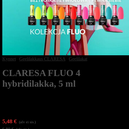
Kynnet
/
Geelilakkaus CLARESA
/
Geelilakat
CLARESA FLUO 4
hybridilakka, 5 ml
5,48
€
(alv ei sis.)
6,80
€