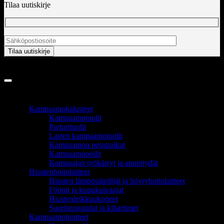
Tilaa uutiskirje
Copyright 2026 ©
InCart OÜ
TUOTEALUEET
Kampaamokalusteet
Kampaamotuolit
Parturituolit
Lasten kampaamotuolit
Kampaamon pesupaikat
Kampaamopeilit
Kampaajan työkärryt ja apupöydät
Hiustenhoitolaitteet
Hiusten lämpösäteilijät ja höyryhoitolaitteet
Föönit ja kupukuivaajat
Hiustenleikkuukoneet
Suoristusraudat ja kihartimet
Kampaamotuotteet