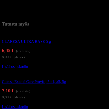
UV-LED-uuni 60 W – 15 s
UV-uuni 36 W – 120 s
Paino
0,037 kg (kilogramma)
Tutustu myös
Alus- ja päällysgeelilakat
CLARESA ULTRA BASE 5 g
6,45
€
(alv ei sis.)
8,00
€
(alv sis.)
Lisää ostoskoriin
Alus- ja päällysgeelilakat
Claresa Extend Care Provita, 5in1, #5, 5g
7,10
€
(alv ei sis.)
8,80
€
(alv sis.)
Lisää ostoskoriin