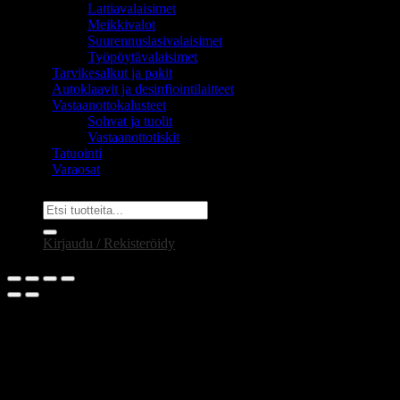
Lattiavalaisimet
Meikkivalot
Suurennuslasivalaisimet
Työpöytävalaisimet
Tarvikesalkut ja pakit
Autoklaavit ja desinfiointilaitteet
Vastaanottokalusteet
Sohvat ja tuolit
Vastaanottotiskit
Tatuointi
Varaosat
Etsi:
Kirjaudu / Rekisteröidy