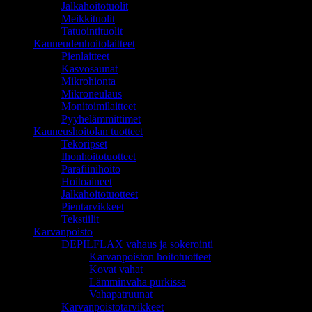
Jalkahoitotuolit
Meikkituolit
Tatuointituolit
Kauneudenhoitolaitteet
Pienlaitteet
Kasvosaunat
Mikrohionta
Mikroneulaus
Monitoimilaitteet
Pyyhelämmittimet
Kauneushoitolan tuotteet
Tekoripset
Ihonhoitotuotteet
Parafiinihoito
Hoitoaineet
Jalkahoitotuotteet
Pientarvikkeet
Tekstiilit
Karvanpoisto
DEPILFLAX vahaus ja sokerointi
Karvanpoiston hoitotuotteet
Kovat vahat
Lämminvaha purkissa
Vahapatruunat
Karvanpoistotarvikkeet