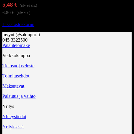
5,48
€
(alv ei sis.)
6,80
€
(alv sis.)
Lisää ostoskoriin
myynti@salonpro.fi
045 3322500
Palautelomake
Verkkokauppa
Tietosuojaseloste
Toimitusehdot
Maksutavat
Palautus ja vaihto
Yritys
Yhteystiedot
Yrityksestä