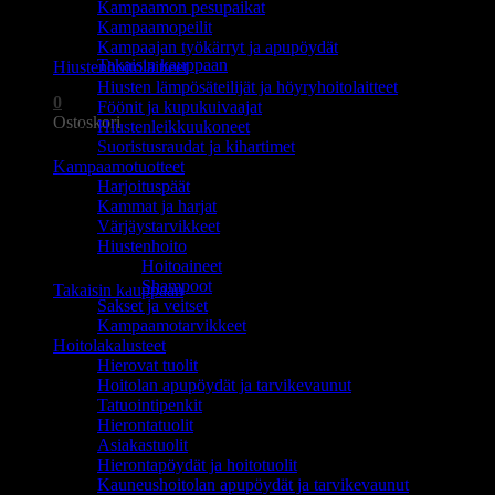
Kampaamon pesupaikat
Ostoskori on tyhjä.
Kampaamopeilit
Kampaajan työkärryt ja apupöydät
Takaisin kauppaan
Hiustenhoitolaitteet
Hiusten lämpösäteilijät ja höyryhoitolaitteet
0
Föönit ja kupukuivaajat
Ostoskori
Hiustenleikkuukoneet
Suoristusraudat ja kihartimet
Kampaamotuotteet
Harjoituspäät
Kammat ja harjat
Värjäystarvikkeet
Hiustenhoito
Ostoskori on tyhjä.
Hoitoaineet
Shampoot
Takaisin kauppaan
Sakset ja veitset
Kampaamotarvikkeet
Hoitolakalusteet
Hierovat tuolit
Hoitolan apupöydät ja tarvikevaunut
Tatuointipenkit
Hierontatuolit
Asiakastuolit
Hierontapöydät ja hoitotuolit
Kauneushoitolan apupöydät ja tarvikevaunut