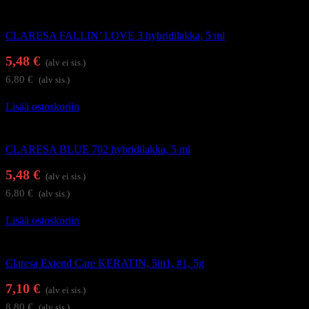
Geelilakat
CLARESA FALLIN’ LOVE 3 hybridilakka, 5 ml
5,48
€
(alv ei sis.)
6,80
€
(alv sis.)
Lisää ostoskoriin
Geelilakat
CLARESA BLUE 702 hybridilakka, 5 ml
5,48
€
(alv ei sis.)
6,80
€
(alv sis.)
Lisää ostoskoriin
Alus- ja päällysgeelilakat
Claresa Extend Care KERATIN, 5in1, #1, 5g
7,10
€
(alv ei sis.)
8,80
€
(alv sis.)