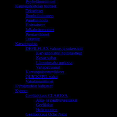
Pyyhelämmittimet
Kauneushoitolan tuotteet
Tekoripset
Ihonhoitotuotteet
Parafiinihoito
Hoitoaineet
Jalkahoitotuotteet
Pientarvikkeet
Tekstiilit
Karvanpoisto
DEPILFLAX vahaus ja sokerointi
Karvanpoiston hoitotuotteet
Kovat vahat
Lämminvaha purkissa
Vahapatruunat
Karvanpoistotarvikkeet
QUICKEPIL vahat
Vahalämmittimet
Kynsistudion kalusteet
Kynnet
Geelilakkaus CLARESA
Alus- ja päällysgeelilakat
Geelilakat
Hoitotuotteet
Geelilakkaus Ocho Nails