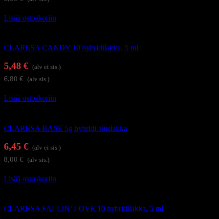
Lisää ostoskoriin
Geelilakat
CLARESA CANDY 10 hybridilakka, 5 ml
5,48
€
(alv ei sis.)
6,80
€
(alv sis.)
Lisää ostoskoriin
Alus- ja päällysgeelilakat
CLARESA BASE 5g hybridi aluslakka
6,45
€
(alv ei sis.)
8,00
€
(alv sis.)
Lisää ostoskoriin
Geelilakat
CLARESA FALLIN’ LOVE 10 hybridilakka, 5 ml