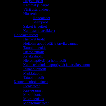
Harjoituspäät
Kammat ja harjat
Värjäystarvikkeet
Hiustenhoito
Hoitoaineet
Shampoot
Sakset ja veitset
Kampaamotarvikkeet
Hoitolakalusteet
Hierovat tuolit
Hoitolan apupöydät ja tarvikevaunut
Tatuointipenkit
Hierontatuolit
Asiakastuolit
Hierontapöydät ja hoitotuolit
Kauneushoitolan apupöydät ja tarvikevaunut
Jalkahoitotuolit
Meikkituolit
Tatuointituolit
Kauneudenhoitolaitteet
Pienlaitteet
Kasvosaunat
Mikrohionta
Mikroneulaus
Monitoimilaitteet