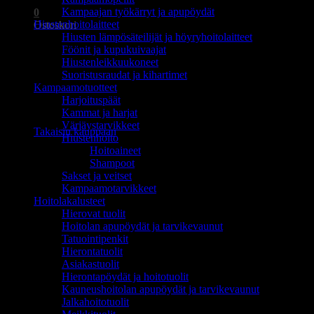
Kampaajan työkärryt ja apupöydät
0
Hiustenhoitolaitteet
Ostoskori
Hiusten lämpösäteilijät ja höyryhoitolaitteet
Föönit ja kupukuivaajat
Hiustenleikkuukoneet
Suoristusraudat ja kihartimet
Kampaamotuotteet
Harjoituspäät
Ostoskori on tyhjä.
Kammat ja harjat
Värjäystarvikkeet
Takaisin kauppaan
Hiustenhoito
Hoitoaineet
Shampoot
Sakset ja veitset
Kampaamotarvikkeet
Hoitolakalusteet
Hierovat tuolit
Hoitolan apupöydät ja tarvikevaunut
Tatuointipenkit
Hierontatuolit
Asiakastuolit
Hierontapöydät ja hoitotuolit
Kauneushoitolan apupöydät ja tarvikevaunut
Jalkahoitotuolit