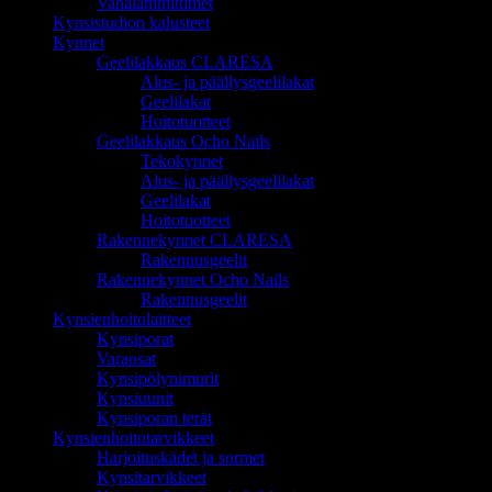
Vahalämmittimet
Kynsistudion kalusteet
Kynnet
Geelilakkaus CLARESA
Alus- ja päällysgeelilakat
Geelilakat
Hoitotuotteet
Geelilakkaus Ocho Nails
Tekokynnet
Alus- ja päällysgeelilakat
Geelilakat
Hoitotuotteet
Rakennekynnet CLARESA
Rakennusgeelit
Rakennekynnet Ocho Nails
Rakennusgeelit
Kynsienhoitolaitteet
Kynsiporat
Varaosat
Kynsipölynimurit
Kynsiuunit
Kynsiporan terät
Kynsienhoitotarvikkeet
Harjoituskädet ja sormet
Kynsitarvikkeet