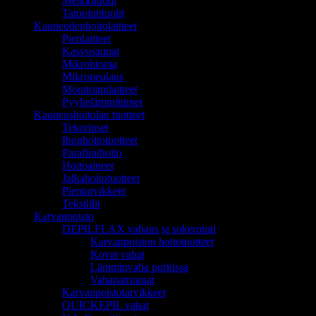
Meikkituolit
Tatuointituolit
Kauneudenhoitolaitteet
Pienlaitteet
Kasvosaunat
Mikrohionta
Mikroneulaus
Monitoimilaitteet
Pyyhelämmittimet
Kauneushoitolan tuotteet
Tekoripset
Ihonhoitotuotteet
Parafiinihoito
Hoitoaineet
Jalkahoitotuotteet
Pientarvikkeet
Tekstiilit
Karvanpoisto
DEPILFLAX vahaus ja sokerointi
Karvanpoiston hoitotuotteet
Kovat vahat
Lämminvaha purkissa
Vahapatruunat
Karvanpoistotarvikkeet
QUICKEPIL vahat