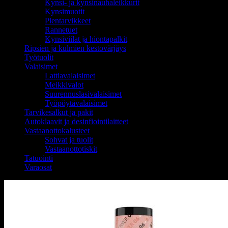
Kynsi- ja kynsinauhaleikkurit
Kynsimuotit
Pientarvikkeet
Rannetuet
Kynsiviilat ja hiontapalkit
Ripsien ja kulmien kestovärjäys
Työtuolit
Valaisimet
Lattiavalaisimet
Meikkivalot
Suurennuslasivalaisimet
Työpöytävalaisimet
Tarvikesalkut ja pakit
Autoklaavit ja desinfiointilaitteet
Vastaanottokalusteet
Sohvat ja tuolit
Vastaanottotiskit
Tatuointi
Varaosat