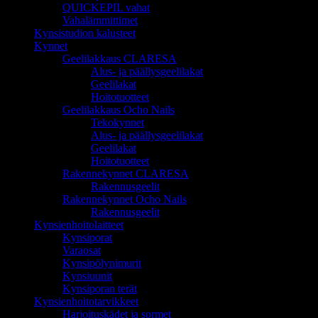
QUICKEPIL vahat
Vahalämmittimet
Kynsistudion kalusteet
Kynnet
Geelilakkaus CLARESA
Alus- ja päällysgeelilakat
Geelilakat
Hoitotuotteet
Geelilakkaus Ocho Nails
Tekokynnet
Alus- ja päällysgeelilakat
Geelilakat
Hoitotuotteet
Rakennekynnet CLARESA
Rakennusgeelit
Rakennekynnet Ocho Nails
Rakennusgeelit
Kynsienhoitolaitteet
Kynsiporat
Varaosat
Kynsipölynimurit
Kynsiuunit
Kynsiporan terät
Kynsienhoitotarvikkeet
Harjoituskädet ja sormet