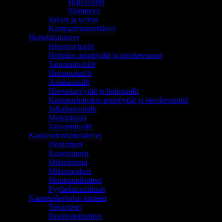
Hoitoaineet
Shampoot
Sakset ja veitset
Kampaamotarvikkeet
Hoitolakalusteet
Hierovat tuolit
Hoitolan apupöydät ja tarvikevaunut
Tatuointipenkit
Hierontatuolit
Asiakastuolit
Hierontapöydät ja hoitotuolit
Kauneushoitolan apupöydät ja tarvikevaunut
Jalkahoitotuolit
Meikkituolit
Tatuointituolit
Kauneudenhoitolaitteet
Pienlaitteet
Kasvosaunat
Mikrohionta
Mikroneulaus
Monitoimilaitteet
Pyyhelämmittimet
Kauneushoitolan tuotteet
Tekoripset
Ihonhoitotuotteet