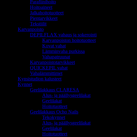
Parafiinihoito
Hoitoaineet
Jalkahoitotuotteet
Pientarvikkeet
Tekstiilit
Karvanpoisto
DEPILFLAX vahaus ja sokerointi
Karvanpoiston hoitotuotteet
Kovat vahat
Lämminvaha purkissa
Vahapatruunat
Karvanpoistotarvikkeet
QUICKEPIL vahat
Vahalämmittimet
Kynsistudion kalusteet
Kynnet
Geelilakkaus CLARESA
Alus- ja päällysgeelilakat
Geelilakat
Hoitotuotteet
Geelilakkaus Ocho Nails
Tekokynnet
Alus- ja päällysgeelilakat
Geelilakat
Hoitotuotteet