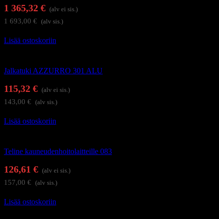
1 365,32
€
(alv ei sis.)
1 693,00
€
(alv sis.)
Lisää ostoskoriin
Hoitolakalusteet
Jalkatuki AZZURRO 301 ALU
115,32
€
(alv ei sis.)
143,00
€
(alv sis.)
Lisää ostoskoriin
Hoitolakalusteet
Teline kauneudenhoitolaitteille 083
126,61
€
(alv ei sis.)
157,00
€
(alv sis.)
Lisää ostoskoriin
Hierontapöydät ja hoitotuolit