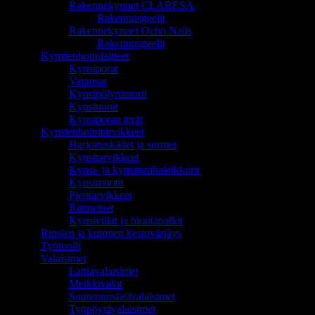
Rakennekynnet CLARESA
Rakennusgeelit
Rakennekynnet Ocho Nails
Rakennusgeelit
Kynsienhoitolaitteet
Kynsiporat
Varaosat
Kynsipölynimurit
Kynsiuunit
Kynsiporan terät
Kynsienhoitotarvikkeet
Harjoituskädet ja sormet
Kynsitarvikkeet
Kynsi- ja kynsinauhaleikkurit
Kynsimuotit
Pientarvikkeet
Rannetuet
Kynsiviilat ja hiontapalkit
Ripsien ja kulmien kestovärjäys
Työtuolit
Valaisimet
Lattiavalaisimet
Meikkivalot
Suurennuslasivalaisimet
Työpöytävalaisimet