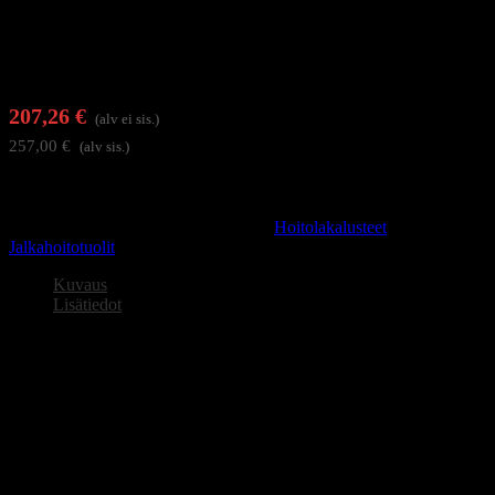
207,26
€
(alv ei sis.)
257,00
€
(alv sis.)
Varasto loppu
Tuotetunnus (SKU):
106977
Osastot:
Hoitolakalusteet
,
Jalkahoitotuolit
Kuvaus
Lisätiedot
Jalkakylpy hierontatoiminnolla ja lämpötilan säädöllä.
Kulhon koko:
40 x 33 x 13/17.
Takuu 2 vuotta.
Paino
5,5 kg (kilogramma)