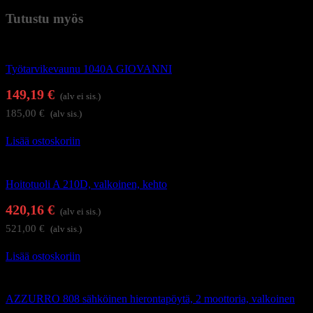
Tutustu myös
Hoitolakalusteet
Työtarvikevaunu 1040A GIOVANNI
149,19
€
(alv ei sis.)
185,00
€
(alv sis.)
Lisää ostoskoriin
Hierontapöydät ja hoitotuolit
Hoitotuoli A 210D, valkoinen, kehto
420,16
€
(alv ei sis.)
521,00
€
(alv sis.)
Lisää ostoskoriin
Hierontapöydät ja hoitotuolit
AZZURRO 808 sähköinen hierontapöytä, 2 moottoria, valkoinen