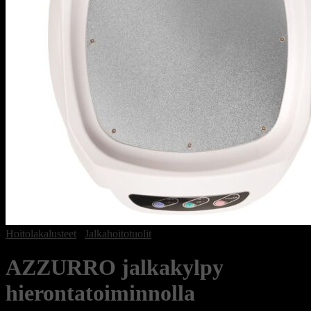
Hoitolakalusteet
/
Jalkahoitotuolit
AZZURRO jalkakylpy
hierontatoiminnolla