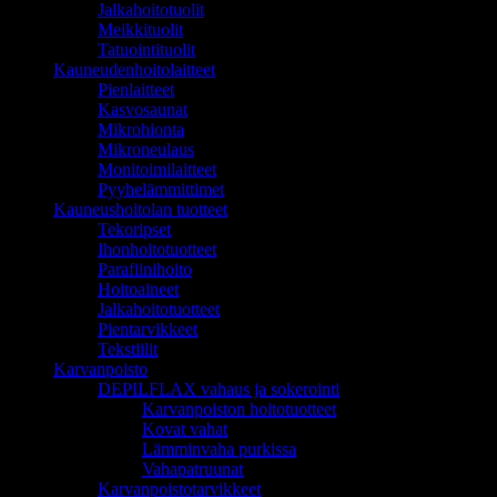
Jalkahoitotuolit
Meikkituolit
Tatuointituolit
Kauneudenhoitolaitteet
Pienlaitteet
Kasvosaunat
Mikrohionta
Mikroneulaus
Monitoimilaitteet
Pyyhelämmittimet
Kauneushoitolan tuotteet
Tekoripset
Ihonhoitotuotteet
Parafiinihoito
Hoitoaineet
Jalkahoitotuotteet
Pientarvikkeet
Tekstiilit
Karvanpoisto
DEPILFLAX vahaus ja sokerointi
Karvanpoiston hoitotuotteet
Kovat vahat
Lämminvaha purkissa
Vahapatruunat
Karvanpoistotarvikkeet