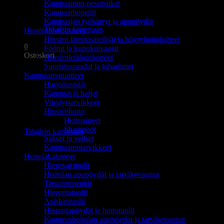
Kampaamon pesupaikat
Ostoskori on tyhjä.
Kampaamopeilit
Kampaajan työkärryt ja apupöydät
Takaisin kauppaan
Hiustenhoitolaitteet
Hiusten lämpösäteilijät ja höyryhoitolaitteet
0
Föönit ja kupukuivaajat
Ostoskori
Hiustenleikkuukoneet
Suoristusraudat ja kihartimet
Kampaamotuotteet
Harjoituspäät
Kammat ja harjat
Värjäystarvikkeet
Hiustenhoito
Ostoskori on tyhjä.
Hoitoaineet
Shampoot
Takaisin kauppaan
Sakset ja veitset
Kampaamotarvikkeet
Hoitolakalusteet
Hierovat tuolit
Hoitolan apupöydät ja tarvikevaunut
Tatuointipenkit
Hierontatuolit
Asiakastuolit
Hierontapöydät ja hoitotuolit
Kauneushoitolan apupöydät ja tarvikevaunut