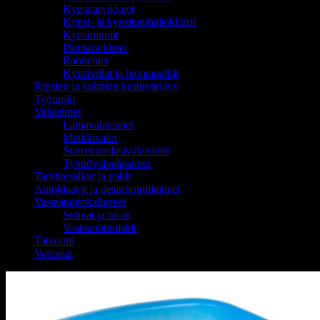
Kynsitarvikkeet
Kynsi- ja kynsinauhaleikkurit
Kynsimuotit
Pientarvikkeet
Rannetuet
Kynsiviilat ja hiontapalkit
Ripsien ja kulmien kestovärjäys
Työtuolit
Valaisimet
Lattiavalaisimet
Meikkivalot
Suurennuslasivalaisimet
Työpöytävalaisimet
Tarvikesalkut ja pakit
Autoklaavit ja desinfiointilaitteet
Vastaanottokalusteet
Sohvat ja tuolit
Vastaanottotiskit
Tatuointi
Varaosat