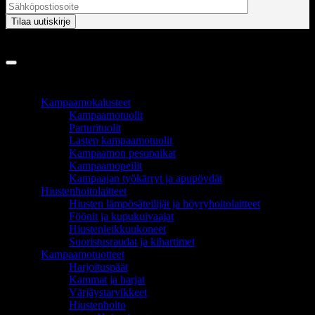
Copyright 2026 ©
InCart OÜ
TUOTEALUEET
Kampaamokalusteet
Kampaamotuolit
Parturituolit
Lasten kampaamotuolit
Kampaamon pesupaikat
Kampaamopeilit
Kampaajan työkärryt ja apupöydät
Hiustenhoitolaitteet
Hiusten lämpösäteilijät ja höyryhoitolaitteet
Föönit ja kupukuivaajat
Hiustenleikkuukoneet
Suoristusraudat ja kihartimet
Kampaamotuotteet
Harjoituspäät
Kammat ja harjat
Värjäystarvikkeet
Hiustenhoito