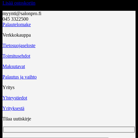
Lisää ostoskoriin
myynti@salonpro.fi
045 3322500
Palautelomake
Verkkokauppa
Tietosuojaseloste
Toimitusehdot
Maksutavat
Palautus ja vaihto
Yritys
Yhteystiedot
Yrityksestä
Tilaa uutiskirje