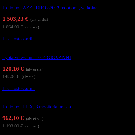
Hoitotuoli AZZURRO 870, 3 moottoria, valkoinen
1 503,23
€
(alv ei sis.)
1 864,00
€
(alv sis.)
Lisää ostoskoriin
Hoitolakalusteet
Työtarvikevaunu 1014 GIOVANNI
120,16
€
(alv ei sis.)
149,00
€
(alv sis.)
Lisää ostoskoriin
Hierontapöydät ja hoitotuolit
Hoitotuoli LUX, 3 moottoria, musta
962,10
€
(alv ei sis.)
1 193,00
€
(alv sis.)