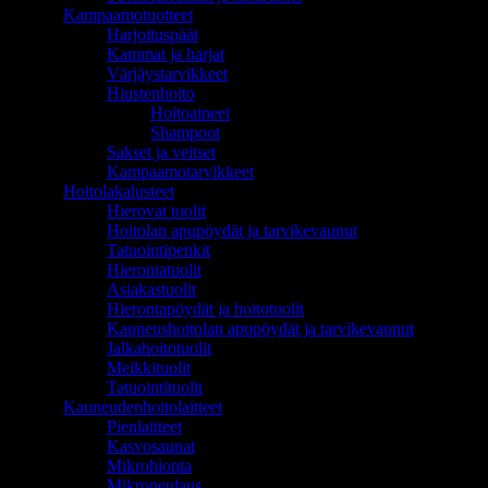
Kampaamotuotteet
Harjoituspäät
Kammat ja harjat
Värjäystarvikkeet
Hiustenhoito
Hoitoaineet
Shampoot
Sakset ja veitset
Kampaamotarvikkeet
Hoitolakalusteet
Hierovat tuolit
Hoitolan apupöydät ja tarvikevaunut
Tatuointipenkit
Hierontatuolit
Asiakastuolit
Hierontapöydät ja hoitotuolit
Kauneushoitolan apupöydät ja tarvikevaunut
Jalkahoitotuolit
Meikkituolit
Tatuointituolit
Kauneudenhoitolaitteet
Pienlaitteet
Kasvosaunat
Mikrohionta
Mikroneulaus