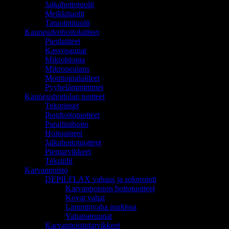
Jalkahoitotuolit
Meikkituolit
Tatuointituolit
Kauneudenhoitolaitteet
Pienlaitteet
Kasvosaunat
Mikrohionta
Mikroneulaus
Monitoimilaitteet
Pyyhelämmittimet
Kauneushoitolan tuotteet
Tekoripset
Ihonhoitotuotteet
Parafiinihoito
Hoitoaineet
Jalkahoitotuotteet
Pientarvikkeet
Tekstiilit
Karvanpoisto
DEPILFLAX vahaus ja sokerointi
Karvanpoiston hoitotuotteet
Kovat vahat
Lämminvaha purkissa
Vahapatruunat
Karvanpoistotarvikkeet