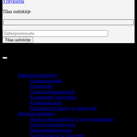
Yrityksestä
Tilaa uutiskirje
Copyright 2026 ©
InCart OÜ
TUOTEALUEET
Kampaamokalusteet
Kampaamotuolit
Parturituolit
Lasten kampaamotuolit
Kampaamon pesupaikat
Kampaamopeilit
Kampaajan työkärryt ja apupöydät
Hiustenhoitolaitteet
Hiusten lämpösäteilijät ja höyryhoitolaitteet
Föönit ja kupukuivaajat
Hiustenleikkuukoneet
Suoristusraudat ja kihartimet