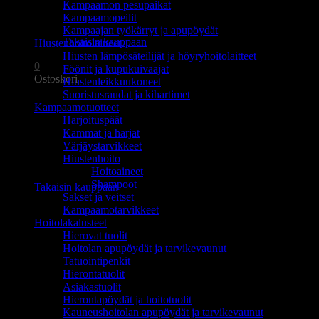
Kampaamon pesupaikat
Ostoskori on tyhjä.
Kampaamopeilit
Kampaajan työkärryt ja apupöydät
Takaisin kauppaan
Hiustenhoitolaitteet
Hiusten lämpösäteilijät ja höyryhoitolaitteet
0
Föönit ja kupukuivaajat
Ostoskori
Hiustenleikkuukoneet
Suoristusraudat ja kihartimet
Kampaamotuotteet
Harjoituspäät
Kammat ja harjat
Värjäystarvikkeet
Hiustenhoito
Ostoskori on tyhjä.
Hoitoaineet
Shampoot
Takaisin kauppaan
Sakset ja veitset
Kampaamotarvikkeet
Hoitolakalusteet
Hierovat tuolit
Hoitolan apupöydät ja tarvikevaunut
Tatuointipenkit
Hierontatuolit
Asiakastuolit
Hierontapöydät ja hoitotuolit
Kauneushoitolan apupöydät ja tarvikevaunut