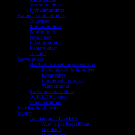
Monitoimilaitteet
Pyyhelämmittimet
Kauneushoitolan tuotteet
Tekoripset
Ihonhoitotuotteet
Parafiinihoito
Hoitoaineet
Jalkahoitotuotteet
Pientarvikkeet
Tekstiilit
Karvanpoisto
DEPILFLAX vahaus ja sokerointi
Karvanpoiston hoitotuotteet
Kovat vahat
Lämminvaha purkissa
Vahapatruunat
Karvanpoistotarvikkeet
QUICKEPIL vahat
Vahalämmittimet
Kynsistudion kalusteet
Kynnet
Geelilakkaus CLARESA
Alus- ja päällysgeelilakat
Geelilakat
Hoitotuotteet