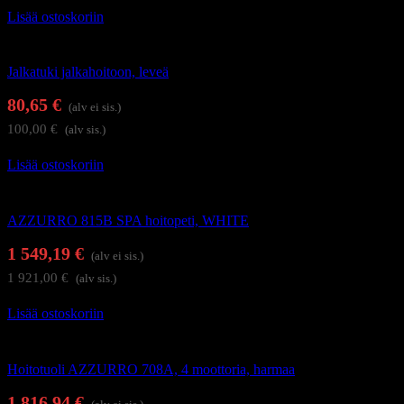
Lisää ostoskoriin
Hoitolakalusteet
Jalkatuki jalkahoitoon, leveä
80,65
€
(alv ei sis.)
100,00
€
(alv sis.)
Lisää ostoskoriin
Hierontapöydät ja hoitotuolit
AZZURRO 815B SPA hoitopeti, WHITE
1 549,19
€
(alv ei sis.)
1 921,00
€
(alv sis.)
Lisää ostoskoriin
Hierontapöydät ja hoitotuolit
Hoitotuoli AZZURRO 708A, 4 moottoria, harmaa
1 816,94
€