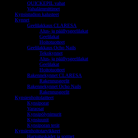
QUICKEPIL vahat
Vahalämmittimet
Kynsistudion kalusteet
Kynnet
Geelilakkaus CLARESA
Alus- ja päällysgeelilakat
Geelilakat
Hoitotuotteet
Geelilakkaus Ocho Nails
Tekokynnet
Alus- ja päällysgeelilakat
Geelilakat
Hoitotuotteet
Rakennekynnet CLARESA
Rakennusgeelit
Rakennekynnet Ocho Nails
Rakennusgeelit
Kynsienhoitolaitteet
Kynsiporat
Varaosat
Kynsipölynimurit
Kynsiuunit
Kynsiporan terät
Kynsienhoitotarvikkeet
Harjoituskädet ja sormet