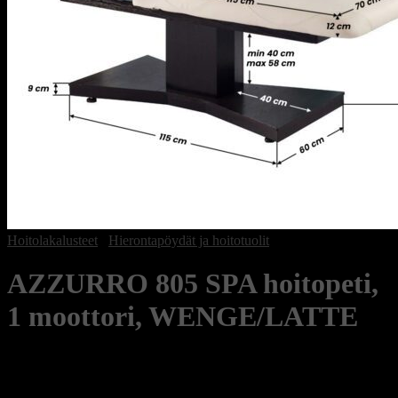
Hoitolakalusteet
/
Hierontapöydät ja hoitotuolit
AZZURRO 805 SPA hoitopeti,
1 moottori, WENGE/LATTE