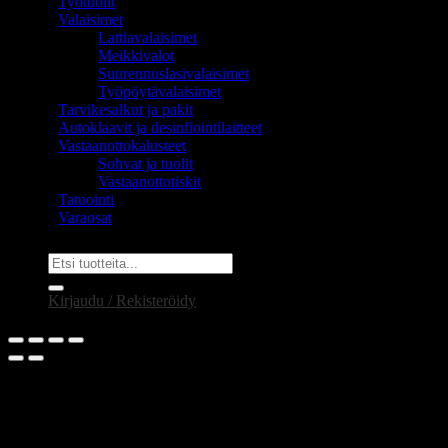
Työtuolit
Valaisimet
Lattiavalaisimet
Meikkivalot
Suurennuslasivalaisimet
Työpöytävalaisimet
Tarvikesalkut ja pakit
Autoklaavit ja desinfiointilaitteet
Vastaanottokalusteet
Sohvat ja tuolit
Vastaanottotiskit
Tatuointi
Varaosat
Etsi:
Kirjaudu / Rekisteröidy