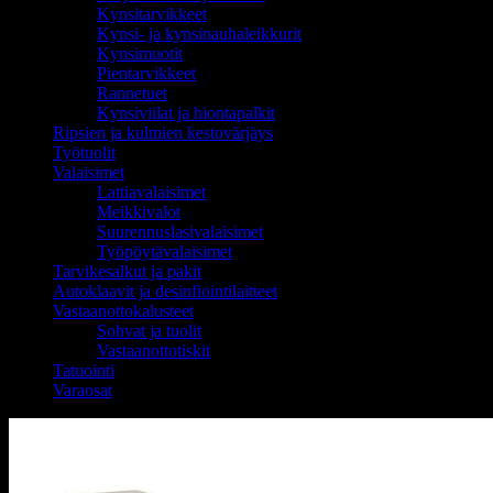
Kynsitarvikkeet
Kynsi- ja kynsinauhaleikkurit
Kynsimuotit
Pientarvikkeet
Rannetuet
Kynsiviilat ja hiontapalkit
Ripsien ja kulmien kestovärjäys
Työtuolit
Valaisimet
Lattiavalaisimet
Meikkivalot
Suurennuslasivalaisimet
Työpöytävalaisimet
Tarvikesalkut ja pakit
Autoklaavit ja desinfiointilaitteet
Vastaanottokalusteet
Sohvat ja tuolit
Vastaanottotiskit
Tatuointi
Varaosat