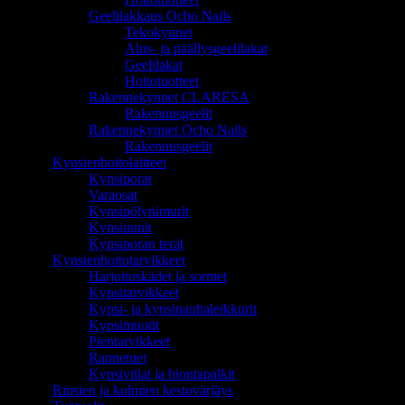
Geelilakkaus Ocho Nails
Tekokynnet
Alus- ja päällysgeelilakat
Geelilakat
Hoitotuotteet
Rakennekynnet CLARESA
Rakennusgeelit
Rakennekynnet Ocho Nails
Rakennusgeelit
Kynsienhoitolaitteet
Kynsiporat
Varaosat
Kynsipölynimurit
Kynsiuunit
Kynsiporan terät
Kynsienhoitotarvikkeet
Harjoituskädet ja sormet
Kynsitarvikkeet
Kynsi- ja kynsinauhaleikkurit
Kynsimuotit
Pientarvikkeet
Rannetuet
Kynsiviilat ja hiontapalkit
Ripsien ja kulmien kestovärjäys