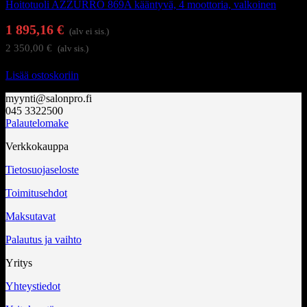
Hoitotuoli AZZURRO 869A kääntyvä, 4 moottoria, valkoinen
1 895,16
€
(alv ei sis.)
2 350,00
€
(alv sis.)
Lisää ostoskoriin
myynti@salonpro.fi
045 3322500
Palautelomake
Verkkokauppa
Tietosuojaseloste
Toimitusehdot
Maksutavat
Palautus ja vaihto
Yritys
Yhteystiedot