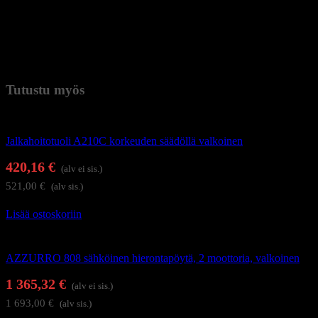
– korkeus 64 – 84 cm
– kantavuus 150 kg
– paino 93 kg.
Paino
98 kg (kilogramma)
Tutustu myös
Hoitolakalusteet
Jalkahoitotuoli A210C korkeuden säädöllä valkoinen
420,16
€
(alv ei sis.)
521,00
€
(alv sis.)
Lisää ostoskoriin
Hierontapöydät ja hoitotuolit
AZZURRO 808 sähköinen hierontapöytä, 2 moottoria, valkoinen
1 365,32
€
(alv ei sis.)
1 693,00
€
(alv sis.)