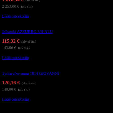
(alv ei sis.)
2 253,00
€
(alv sis.)
Lisää ostoskoriin
Hoitolakalusteet
Jalkatuki AZZURRO 301 ALU
115,32
€
(alv ei sis.)
143,00
€
(alv sis.)
Lisää ostoskoriin
Hoitolakalusteet
Työtarvikevaunu 1014 GIOVANNI
120,16
€
(alv ei sis.)
149,00
€
(alv sis.)
Lisää ostoskoriin
Hierontapöydät ja hoitotuolit